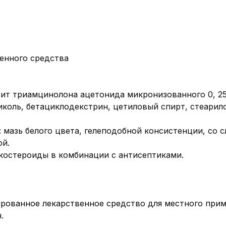
енного средства
ит триамцинолона ацетонида микронизованного 0, 25 
коль, бетациклодекстрин, цетиловый спирт, стеарил
 мазь белого цвета, гелеподобной консистенции, со 
ой.
костероиды в комбинации с антисептиками.
рованное лекарственное средство для местного при
.