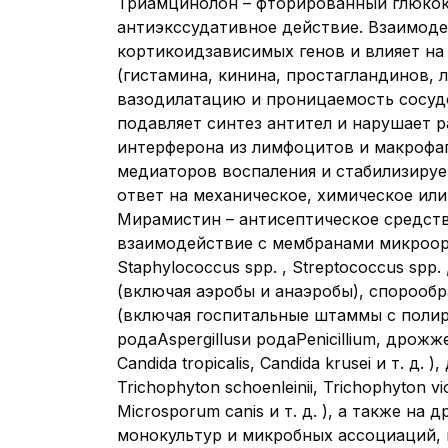
Триамцинолон – фторированный глюкок
антиэкссудативное действие. Взаимоде
кортикоидзависимых генов и влияет на
(гистамина, кинина, простагландинов,
вазодилатацию и проницаемость сосудо
подавляет синтез антител и нарушает 
интерферона из лимфоцитов и макрофа
медиаторов воспаления и стабилизируе
ответ на механическое, химическое ил
Мирамистин – антисептическое средств
взаимодействие с мембранами микроорг
Staphylococcus spp. , Streptococcus sp
(включая аэробы и анаэробы), спороо
(включая госпитальные штаммы с полир
родаAspergillusи родаPenicillium, дрожже
Candida tropicalis, Candida krusei и т. 
Trichophyton schoenleinii, Trichophyton
Microsporum canis и т. д. ), а также на 
монокультур и микробных ассоциаций,