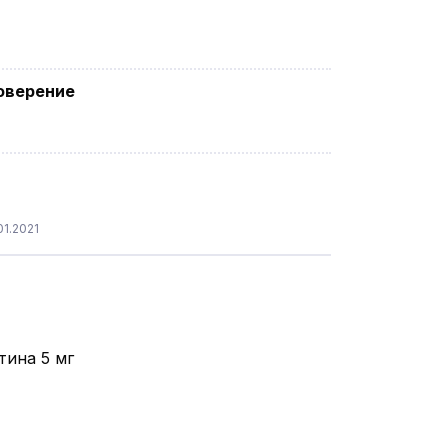
оверение
1.2021
тина 5 мг