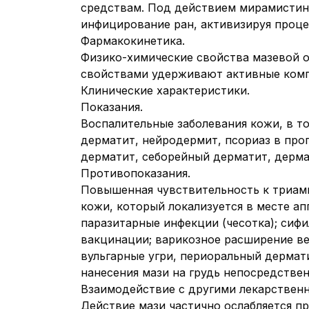
средствам. Под действием мирамистин
инфицирование ран, активизируя проце
Фармакокинетика.
Физико-химические свойства мазевой 
свойствами удерживают активные компо
Клинические характеристики.
Показания.
Воспалительные заболевания кожи, в т
дерматит, нейродермит, псориаз в про
дерматит, себорейный дерматит, дерма
Противопоказания.
Повышенная чувствительность к триам
кожи, который локализуется в месте ап
паразитарные инфекции (чесотка); сиф
вакцинации; варикозное расширение вен
вульгарные угри, периоральный дермат
нанесения мази на грудь непосредстве
Взаимодействие с другими лекарствен
Действие мази частично ослабляется п