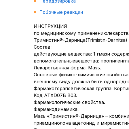
Передозировка
Побочные реакции
ИНСТРУКЦИЯ
по медицинскому применениюлекарств
Тримистин®-Дарница(Trimistin-Darnitsa)
Состав:
действующие вещества: 1 гмази содерж
вспомогательныевещества: пропиленгли
Лекарственная форма. Мазь.
Основные физико-химические свойства:
внешнему виду должна быть однородн
Фармакотерапевтическая группа. Корти
Код АТХD07В В03.
Фармакологические свойства.
Фармакодинамика.
Мазь «Тримистин®-Дарница» – комбини
триамцинолона ацетонид и мирамистин