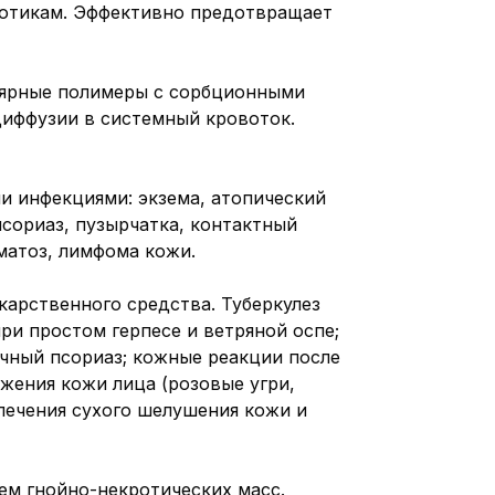
иотикам. Эффективно предотвращает
лярные полимеры с сорбционными
диффузии в системный кровоток.
и инфекциями: экзема, атопический
сориаз, пузырчатка, контактный
матоз, лимфома кожи.
арственного средства. Туберкулез
ри простом герпесе и ветряной оспе;
чный псориаз; кожные реакции после
ажения кожи лица (розовые угри,
лечения сухого шелушения кожи и
ем гнойно-некротических масс.