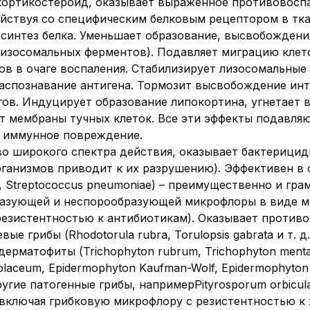
ортикостероид, оказывает выраженное противовоспа
йствуя со специфическим белковым рецептором в тка
 синтез белка. Уменьшает образование, высвобождени
 лизосомальных ферментов). Подавляет миграцию клет
в в очаге воспаления. Стабилизирует лизосомальные
распознавание антигена. Тормозит высвобождение инте
гов. Индуцирует образование липокортина, угнетает
т мембраны тучных клеток. Все эти эффекты подавля
и иммунное повреждение.
о широкого спектра действия, оказывает бактерицид
анизмов приводит к их разрушению). Эффективен в о
p. , Streptococcus pneumoniae) – преимущественно и 
бразующей и неспорообразующей микрофлоры в виде м
езистентностью к антибиотикам). Оказывает против
вые грибы (Rhodotorula rubra, Torulopsis gabrata и т. 
д. ), дерматофиты (Trichophyton rubrum, Trichophyton men
 violaceum, Epidermophyton Kaufman-Wolf, Epidermophyto
другие патогенные грибы, напримерPityrosporum orbicular
 включая грибковую микрофлору с резистентностью к