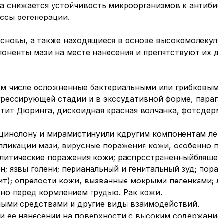
а снижается устойчивость микроорганизмов к антиб
ссы регенерации.
основы, а также находящиеся в основе высокомолеку
ненты мази на месте нанесения и препятствуют их 
ом числе осложненные бактериальными или грибковым
грессирующей стадии и в экссудативной форме, парап
тит Дюринга, дискоидная красная волчанка, фотодер
цинолону и мирамистинуили кдругим компонентам лек
пликации мази; вирусные поражения кожи, особенно п
илитические поражения кожи; распространенныйбляше
; язвы голени; перианальный и генитальный зуд; пор
ит); опрелости кожи, вызванные мокрыми пеленками; 
нно перед кормлением грудью. Рак кожи.
ными средствами и другие виды взаимодействий.
ри ее нанесении на поверхности с высоким содержани