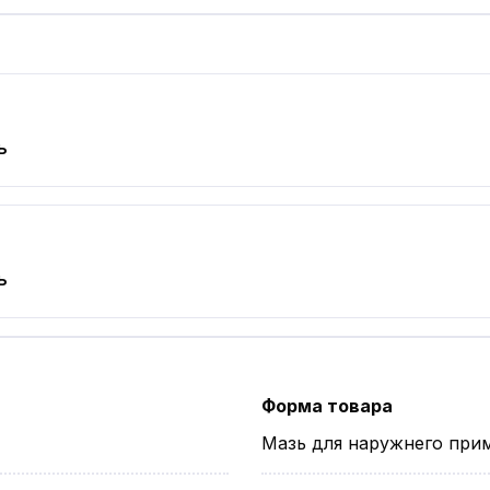
ь
ь
Форма товара
Мазь для наружнего при