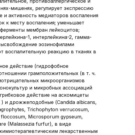
лительное, противоаллергическое и
нях-мишенях, регулирует экспрессию
е и активность медиаторов воспаления
ок к месту воспаления; уменьшает
 ферменты мембран лейкоцитов;
рлейкина-1, интерлейкина-2, гамма-
 высвобождение эозинофилами
ют воспалительную реакцию в тканях в
ное действие (гидрофобное
тношении грамположительных (в т. ч.
грамотрицательных микроорганизмов
онокультур и микробных ассоциаций
огрибковое действие на аскомицеты
д. ) и дрожжеподобные (Candida albicans,
tagrophytes, Trichophyton verrucosum,
n floccosum, Microsporum gypseum,
e (Malassezia furfur), в виде
 химиотерапевтическим лекарственным