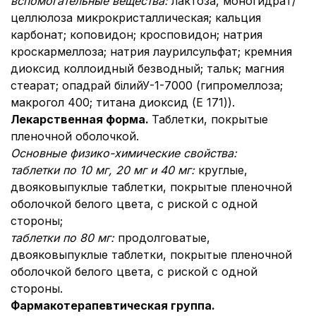
вспомогательные вещества:
лактоза, моногидрат/
целлюлоза микрокристаллическая; кальция
карбонат; коповидон; кросповидон; натрия
кроскармеллоза; натрия лаурилсульфат; кремния
диоксид коллоидный безводный; тальк; магния
стеарат; опадрай білийУ-1-7000 (гипромеллоза;
макрогол 400; титана диоксид (E 171)).
Лекарственная форма.
Таблетки, покрытые
пленочной оболочкой.
Основные физико-химические свойства:
таблетки по 10 мг, 20 мг и 40 мг:
круглые,
двояковыпуклые таблетки, покрытые пленочной
оболочкой белого цвета, с риской с одной
стороны;
таблетки по 80 мг:
продолговатые,
двояковыпуклые таблетки, покрытые пленочной
оболочкой белого цвета, с риской с одной
стороны.
Фармакотерапевтическая группа.