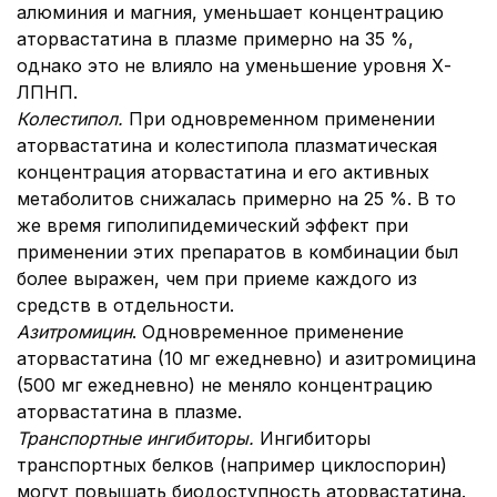
алюминия и магния, уменьшает концентрацию
аторвастатина в плазме примерно на 35 %,
однако это не влияло на уменьшение уровня Х-
ЛПНП.
Колестипол.
При одновременном применении
аторвастатина и колестипола плазматическая
концентрация аторвастатина и его активных
метаболитов снижалась примерно на 25 %. В то
же время гиполипидемический эффект при
применении этих препаратов в комбинации был
более выражен, чем при приеме каждого из
средств в отдельности.
Азитромицин
. Одновременное применение
аторвастатина (10 мг ежедневно) и азитромицина
(500 мг ежедневно) не меняло концентрацию
аторвастатина в плазме.
Транспортные ингибиторы.
Ингибиторы
транспортных белков (например циклоспорин)
могут повышать биодоступность аторвастатина.