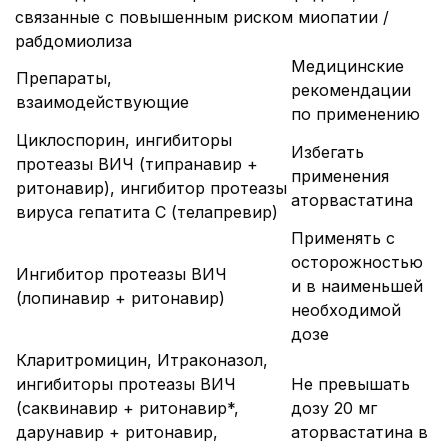
связанные с повышенным риском миопатии /
рабдомиолиза
Медицинские
Препараты,
рекомендации
взаимодействующие
по применению
Циклоспорин, ингибиторы
Избегать
протеазы ВИЧ (типранавир +
применения
ритонавир), ингибитор протеазы
аторвастатина
вируса гепатита С (телапревир)
Применять с
осторожностью
Ингибитор протеазы ВИЧ
и в наименьшей
(лопинавир + ритонавир)
необходимой
дозе
Кларитромицин, Итраконазол,
ингибиторы протеазы ВИЧ
Не превышать
(саквинавир + ритонавир*,
дозу 20 мг
дарунавир + ритонавир,
аторвастатина в