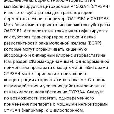
Мощные ингибиторы CYP3A4.
Аторвастатин
метаболизируется цитохромом P4503A4 (CYP3A4)
и является субстратом для транспортеров
ферментов печени, например, OATP1B1 и OATP1B3.
Метаболитами аторвастатина являются субстраты
OATP1B1. Аторвастатин также идентифицируется
как субстрат транспортеров оттока и белка
резистентности рака молочной железы (BCRP),
которые могут ограничивать кишечную
абсорбцию и билиарный клиренс аторвастатина
(см. раздел «Фармакодинамика»). Одновременное
применение препарата с мощными ингибиторами
CYP3A4 может привести к повышению
концентрации аторвастатина в плазме. Степень
взаимодействия и усиления действия зависят от
изменчивости воздействия на CYP3A4. Следует
по возможности избегать одновременного
применения препарата с мощными ингибиторами
CYP3A4 (например, с циклоспорином,