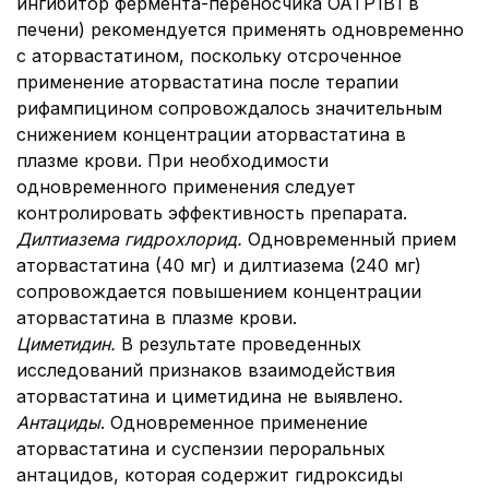
ингибитор фермента-переносчика ОАТР1В1 в
печени) рекомендуется применять одновременно
с аторвастатином, поскольку отсроченное
применение аторвастатина после терапии
рифампицином сопровождалось значительным
снижением концентрации аторвастатина в
плазме крови. При необходимости
одновременного применения следует
контролировать эффективность препарата.
Дилтиазема гидрохлорид.
Одновременный прием
аторвастатина (40 мг) и дилтиазема (240 мг)
сопровождается повышением концентрации
аторвастатина в плазме крови.
Циметидин.
В результате проведенных
исследований признаков взаимодействия
аторвастатина и циметидина не выявлено.
Антациды
. Одновременное применение
аторвастатина и суспензии пероральных
антацидов, которая содержит гидроксиды