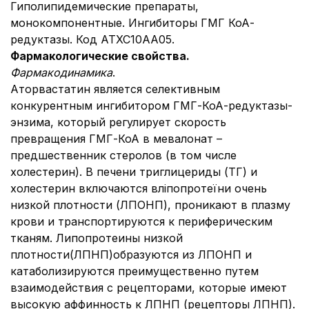
Гиполипидемические препараты,
монокомпонентные. Ингибиторы ГМГ КоА-
редуктазы. Код АТХС10АА05.
Фармакологические свойства.
Фармакодинамика
.
Аторвастатин является селективным
конкурентным ингибитором ГМГ-КоА-редуктазы-
энзима, который регулирует скорость
превращения ГМГ-КоА в мевалонат –
предшественник стеролов (в том числе
холестерин). В печени триглицериды (ТГ) и
холестерин включаются вліпопротеїни очень
низкой плотности (ЛПОНП), проникают в плазму
крови и транспортируются к периферическим
тканям. Липопротеины низкой
плотности(ЛПНП)образуются из ЛПОНП и
катаболизируются преимущественно путем
взаимодействия с рецепторами, которые имеют
высокую аффинность к ЛПНП (рецепторы ЛПНП).