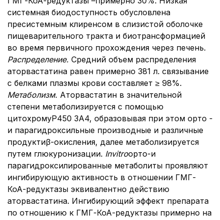
ГМГ-КоА-редуктазы –примерно 30%. Низкая
системная биодоступность обусловлена
пресистемным клиренсом в слизистой оболочке
пищеварительного тракта и биотрансформацией
во время первичного прохождения через печень.
Распределение.
Средний объем распределения
аторвастатина равен примерно 381 л. связывание
с белками плазмы крови составляет ≥ 98%.
Метаболизм.
Аторвастатин в значительной
степени метаболизируется с помощью
цитохромуР450 3A4, образовывая при этом орто -
и парагидроксильные производные и различные
продуктиβ-окисления, далее метаболизируется
путем глюкуронизации.
In
vitro
орто-и
парагидроксилированные метаболиты проявляют
ингибирующую активность в отношении ГМГ-
КоА-редуктазы эквивалентно действию
аторвастатина. Ингибирующий эффект препарата
по отношению к ГМГ-КоА-редуктазы примерно на