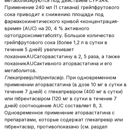
метаболизируются под действием CYP3A4.
Применение 240 мл (1 стакана) грейпфрутового
сока приводит к снижению площади под
фармакокинетического кривой «концентрация-
время» (AUC) на 20, 4 % активного
ортогідроксиметаболіту. Большое количество
грейпфрутового сока (более 1,2 л в сутки в
течение 5 дней) увеличивает
показникAUCаторвастатину в 2, 5 раза, а также
показникAUCактивного аторвастатина и его
метаболитов.
Глекапревір/пібрентасвір.
При одновременном
применении аторвастатина (в дозе 10 мг в сутки в
течение 7 дней) с глекапревіром (400 мг в сутки)
или пібрентасвіром (120 мг в сутки в течение 7
дней) соотношение AUC составляет 8, 3.
Одновременное применение аторвастатина с
препаратами, которые содержат глекапревір или
пібрентасвір, противопоказано (см. раздел