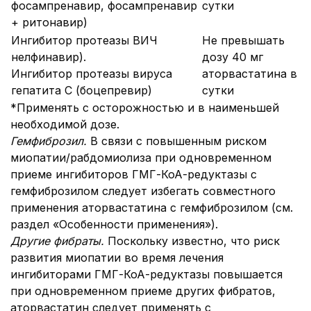
фосампренавир, фосампренавир
сутки
+ ритонавир)
Ингибитор протеазы ВИЧ
Не превышать
нелфинавир).
дозу 40 мг
Ингибитор протеазы вируса
аторвастатина в
гепатита С (боцепревир)
сутки
*Применять с осторожностью и в наименьшей
необходимой дозе.
Гемфиброзил.
В связи с повышенным риском
миопатии/рабдомиолиза при одновременном
приеме ингибиторов ГМГ-КоА-редуктазы с
гемфиброзилом следует избегать совместного
применения аторвастатина с гемфиброзилом (см.
раздел «Особенности применения»).
Другие фибраты.
Поскольку известно, что риск
развития миопатии во время лечения
ингибиторами ГМГ-КоА-редуктазы повышается
при одновременном приеме других фибратов,
аторвастатин следует применять с