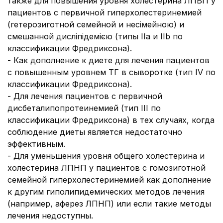
также для повышения уровня холестерина ЛПВП у
пациентов с первичной гиперхолестеринемией
(гетерозиготной семейной и несімейною) и
смешанной дисліпідемією (типы IIa и IIb по
классификации Фредриксона).
- Как дополнение к диете для лечения пациентов
с повышенным уровнем ТГ в сыворотке (тип IV по
классификации Фредриксона).
- Для лечения пациентов с первичной
дисбеталипопротеинемией (тип III по
классификации Фредриксона) в тех случаях, когда
соблюдение диеты является недостаточно
эффективным.
- Для уменьшения уровня общего холестерина и
холестерина ЛПНП у пациентов с гомозиготной
семейной гиперхолестеринемией как дополнение
к другим гиполипидемических методов лечения
(например, аферез ЛПНП) или если такие методы
лечения недоступны.