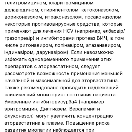
телитромицином, кларитромицином,
делавірдином, стирипентолом, кетоконазолом,
вориконазолом, итраконазолом, посаконазолом,
некоторые противовирусные средства, которые
применяют для лечения HCV (например, елбасвір/
гразопревір) и ингибиторами протеаз ВИЧ, в том
числе ритонавиром, лопінавіром, атазанавиром,
індинавіром, дарунавіром). Если невозможно
избежать одновременного применения этих
препаратов с аторвастатином, следует
рассмотреть возможность применения меньшей
начальной и максимальной доз аторвастатина.
Также рекомендовано проводить надлежащий
клинический мониторинг состояния пациента.
Умеренные ингибиторисур3а4 (например
эритромицин, Дилтиазем, Верапамил и
флуконазол) могут увеличить концентрацию
аторвастатина в плазме. Повышение риска
развития миопатии наблюдается при