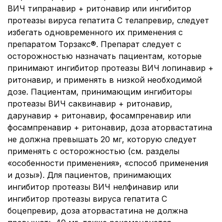
ВИЧ типранавир + ритонавир или ингибитор
протеазы вируса гепатита C телапревир, следует
избегать одновременного их применения с
препаратом Торзакс®. Препарат следует с
осторожностью назначать пациентам, которые
принимают ингибитор протеазы ВИЧ лопинавир +
ритонавир, и применять в низкой необходимой
дозе. Пациентам, принимающим ингибиторы
протеазы ВИЧ саквинавир + ритонавир,
дарунавир + ритонавир, фосампренавир или
фосампренавир + ритонавир, доза аторвастатина
не должна превышать 20 мг, которую следует
применять с осторожностью (см. разделы
«особенности применения», «способ применения
и дозы»). Для пациентов, принимающих
ингибитор протеазы ВИЧ нелфинавир или
ингибитор протеазы вируса гепатита С
боцепревир, доза аторвастатина не должна