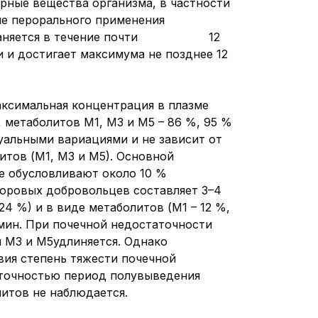
орные вещества организма, в частности
ле перорального применения
т сохраняется в течение почти 12
 и достигает максимума не позднее 12
аксимальная концентрация в плазме
, метаболитов М1, М3 и М5 – 86 %, 95 %
уальными вариациями и не зависит от
итов (М1, М3 и М5). Основной
е обусловливают около 10 %
доровых добровольцев составляет 3–4
4 %) и в виде метаболитов (М1 – 12 %,
/мин. При почечной недостаточности
 М3 и М5удлиняется. Однако
ия степень тяжести почечной
аточностью период полувыведения
итов не наблюдается.