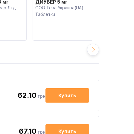
 мг
ДИУВЕР 5 мг
ТРИГРИМ 2,5
ар Лтд.
ООО Тева Украина(UA)
Польфарма С.А.
Таблетки
Таблетки
62.10
Купить
грн
67.10
Купить
грн