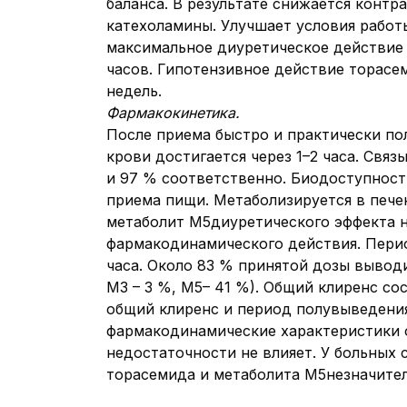
баланса. В результате снижается контр
катехоламины. Улучшает условия работ
максимальное диуретическое действи
часов. Гипотензивное действие торасем
недель.
Фармакокинетика.
После приема быстро и практически по
крови достигается через 1–2 часа. Свя
и 97 % соответственно. Биодоступност
приема пищи. Метаболизируется в пече
метаболит М5диуретического эффекта 
фармакодинамического действия. Перио
часа. Около 83 % принятой дозы выводи
М3 – 3 %, М5– 41 %). Общий клиренс со
общий клиренс и период полувыведения
фармакодинамические характеристики 
недостаточности не влияет. У больных
торасемида и метаболита М5незначител