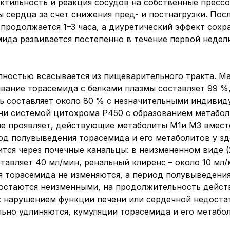
актильность и реакция сосудов на собственные пресс
ы сердца за счет снижения пред- и постнагрузки. Пос
е продолжается 1–3 часа, а диуретический эффек
ида развивается постепенно в течение первой недели
лностью всасывается из пищеварительного тракта. М
зывание торасемида с белками плазмы составляет 99 %
ь составляет около 80 % с незначительными индивид
ни системой цитохрома Р450 с образованием метабол
не проявляет, действующие метаболиты М1и М3 вмест
д полувыведения торасемида и его метаболитов у з
тся через почечные канальцы: в неизмененном виде (2
ставляет 40 мл/мин, ренальный клиренс – около 10 мл
 торасемида не изменяются, а период полувыведения
остаются неизменными, на продолжительность действ
 с нарушением функции печени или сердечной недост
ьно удлиняются, кумуляции торасемида и его метабол