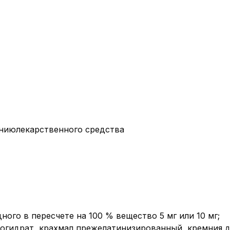
июлекарственного средства
ного в пересчете на 100 % вещество 5 мг или 10 мг;
огидрат, крахмал прежелатинизированный, кремния 