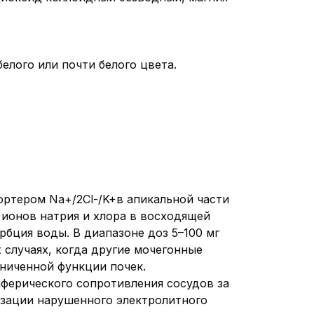
елого или почти белого цвета.
ртером Na+/2Cl-/K+в апикальной части
 ионов натрия и хлора в восходящей
бция воды. В диапазоне доз 5–100 мг
 случаях, когда другие мочегонные
аниченной функции почек.
иферического сопротивления сосудов за
изации нарушенного электролитного