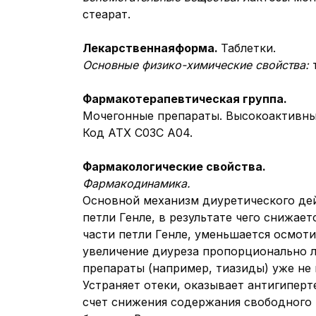
стеарат.
Лекарственная
форма.
Таблетки.
Основные физико-химические свойства:
Фармакотерапевтичеcкая группа.
Мочегонные препараты. Высокоактивны
Код АТХ С03С А04.
Фармакологические свойства.
Фармакодинамика.
Основной механизм диуретического дей
петли Генле, в результате чего снижае
части петли Генле, уменьшается осмот
увеличение диуреза пропорционально ло
препараты (например, тиазиды) уже не
Устраняет отеки, оказывает антигипер
счет снижения содержания свободного 