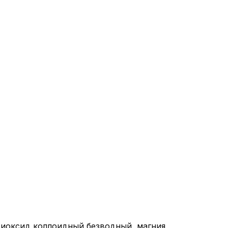
диоксид коллоидный безводный, магния