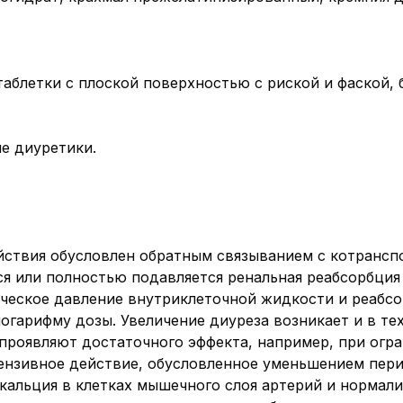
таблетки с плоской поверхностью с риской и фаской, б
е диуретики.
ствия обусловлен обратным связыванием с котранспо
тся или полностью подавляется ренальная реабсорбция
ическое давление внутриклеточной жидкости и реабсор
гарифму дозы. Увеличение диуреза возникает и в тех
 проявляют достаточного эффекта, например, при огр
тензивное действие, обусловленное уменьшением пер
кальция в клетках мышечного слоя артерий и нормал