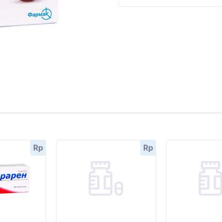
Rp
Rp