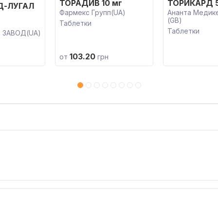
ТОРАДИВ 10 мг
ТОРИКАРД 5
Д-ЛУГАЛ
Фармекс Групп(UA)
Ананта Медике
(GB)
Таблетки
Таблетки
 ЗАВОД(UA)
103.20
от
грн