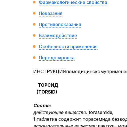
Фармакологические свойства
Показания
Противопоказания
Взаимодействие
Особенности применения
Передозировка
ИНСТРУКЦИЯпомедицинскомуприменен
ТОРСИД
(
TORSID
)
Состав:
д
ействующее вещество:
torasemide;
1 таблетка содержит торасемида безвод
вспомогательные вещества:
лактозы мон