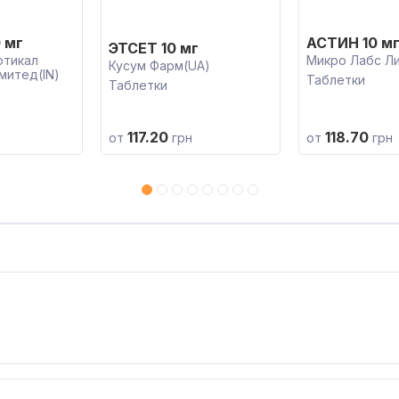
 мг
АСТИН 10 м
ЭТСЕТ 10 мг
ютикал
Микро Лабс Ли
Кусум Фарм(UA)
митед(IN)
Таблетки
Таблетки
117.20
118.70
от
грн
от
грн