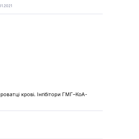
1.2021
роватці крові. Інгібітори ГМГ–КоА-