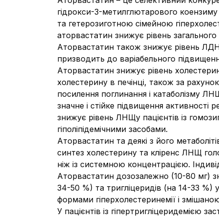
Аторвастатин – це селективний конкуре
гідрокси-3-метилглютарового коензиму А
та гетерозиготною сімейною гіперхолес
аторвастатин знижує рівень загального 
Аторвастатин також знижує рівень ЛДНЩ 
призводить до варіабельного підвищення
Аторвастатин знижує рівень холестерину
холестерину в печінці, також за рахуно
посилення поглинання і катаболізму Л
значне і стійке підвищення активності
знижує рівень ЛНЩу пацієнтів із гомози
гіполіпідемічними засобами.
Аторвастатин та деякі з його метаболіт
синтез холестерину та кліренс ЛНЩ голо
ніж із системною концентрацією. Індив
Аторвастатин дозозалежно (10-80 мг) зн
34-50 %) та тригліцеридів (на 14-33 %)
формами гіперхолестеринемії і змішаною 
У пацієнтів із гіпертригліцеридемією з