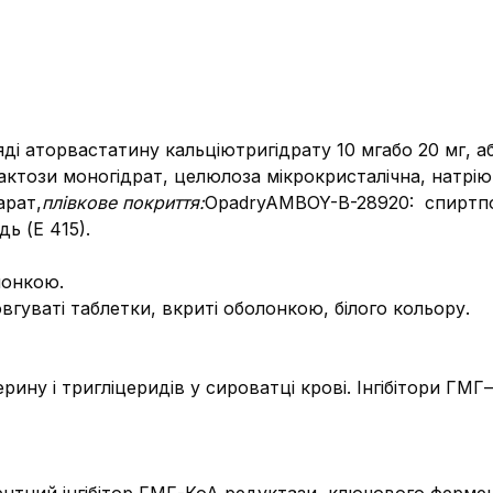
ді аторвастатину кальціютригідрату 10 мгабо 20 мг, аб
актози моногідрат, целюлоза мікрокристалічна, натрі
арат,
плівкове покриття:
OpadryAMBOY-B-28920: спиртполі
ь (Е 415).
лонкою.
гуваті таблетки, вкриті оболонкою, білого кольору.
ину і тригліцеридів у сироватці крові. Інгібітори ГМ