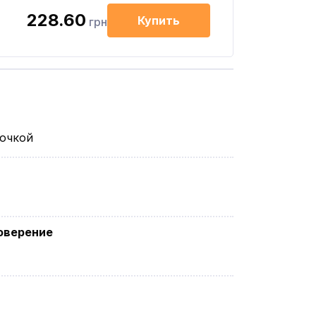
228.60
Купить
грн
лочкой
оверение