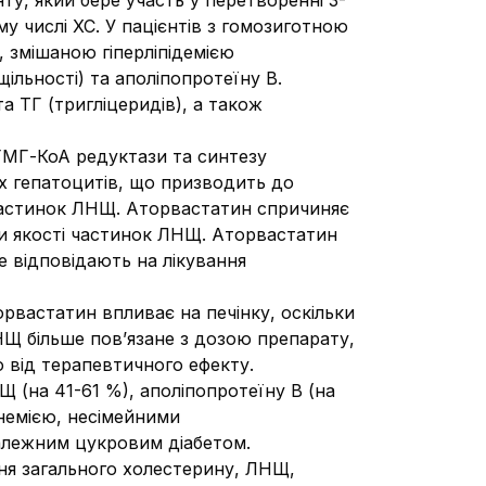
у, який бере участь у перетворенні 3-
у числі ХС. У пацієнтів з гомозиготною
 змішаною гіперліпідемією
ільності) та аполіпопротеїну В.
 ТГ (тригліцеридів), а також
 ГМГ-КоА редуктази та синтезу
ах гепатоцитів, що призводить до
частинок ЛНЩ. Аторвастатин спричиняє
ми якості частинок ЛНЩ. Аторвастатин
е відповідають на лікування
орвастатин впливає на печінку, оскільки
НЩ більше пов’язане з дозою препарату,
 від терапевтичного ефекту.
 (на 41-61 %), аполіпопротеїну В (на
инемією, несімейними
езалежним цукровим діабетом.
вня загального холестерину, ЛНЩ,