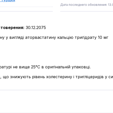
Дата последнего обновления: 13.0
стоверения
:
30.12.2075
ну у вигляді аторвастатину кальцію тригідрату 10 мг
атурі не вище 25°С в оригінальній упаковці.
 що знижують рівень холестерину і тригліцеридів у си