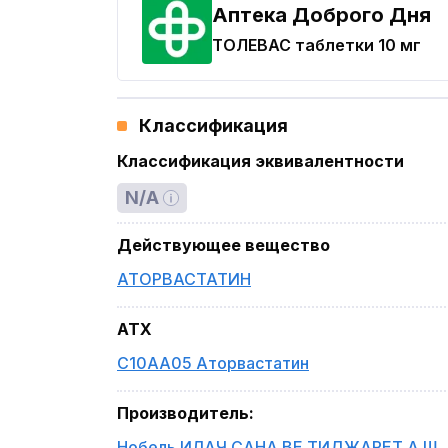
Аптека Доброго Дня
ТОЛЕВАС
таблетки 10 мг
Классификация
Классификация эквивалентности
N/A
Действующее вещество
АТОРВАСТАТИН
ATX
C10AA05 Аторвастатин
Производитель
:
Нобель ИЛАЧ САНА ВЕ ТИДЖАРЕТ А.Ш.