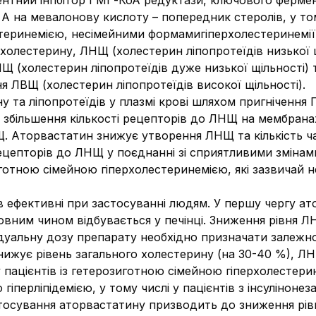
нтний інгібітор ГМГ-КоА редуктази, ключового фермент
 на мевалонову кислоту – попередник стеролів, у том
теринемією, несімейними формамигіперхолестеринемії,
холестерину, ЛНЩ (холестерин ліпопротеїдів низької щ
(холестерин ліпопротеїдів дуже низької щільності) та
 ЛВЩ (холестерин ліпопротеїдів високої щільності).
 та ліпопротеїдів у плазмі крові шляхом пригнічення
к збільшення кількості рецепторів до ЛНЩ на мембран
НЩ. Аторвастатин знижує утворення ЛНЩ та кількість 
 рецепторів до ЛНЩ у поєднанні зі сприятливими зміна
готною сімейною гіперхолестеринемією, які зазвичай н
ів ефективні при застосуванні людям. У першу чергу ат
вним чином відбувається у печінці. Зниження рівня Л
ідуальну дозу препарату необхідно призначати залежно
ижує рівень загального холестерину (на 30-40 %), ЛНЩ
 у пацієнтів із гетерозиготною сімейною гіперхолестер
гіперліпідемією, у тому числі у пацієнтів з інсулінон
астосування аторвастатину призводить до зниження рі