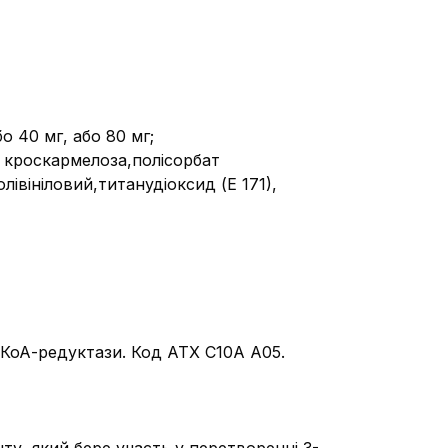
о 40 мг, або 80 мг;
ю кроскармелоза,полісорбат
вініловий,титанудіоксид (Е 171),
Г–КоА-редуктази. Код АТХ C10A A05.