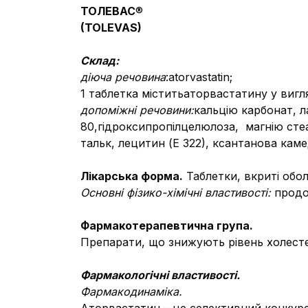
ТОЛЕВАС
®
(
TOLEVAS
)
Склад:
діюча речовина
:atorvastatin;
1 таблетка міститьаторвастатину у вигля
допоміжні речовини:
кальцію карбонат, л
80,гідроксипропілцелюлоза, магнію сте
тальк, лецитин (Е 322), ксантанова камед
Лікарська форма.
Таблетки, вкриті обо
Основні фізико-хімічні властивості:
продов
Фармакотерапевтична група.
Препарати, що знижують рівень холестер
Фармакологічні властивості.
Фармакодинаміка.