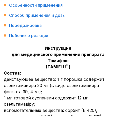
Особенности применения
Способ применения и дозы
Передозировка
Побочные реакции
Инструкция
для медицинского применения препарата
Тамифлю
®
(TAMIFLU
)
Состав:
действующее вещество:
1 г порошка содержит
озельтамивира 30 мг (в виде озельтамивира
фосфата 39, 4 мг);
1 мл готовой суспензии содержит 12 мг
озельтамавіру;
вспомогательные вещества:
сорбит (Е 420),