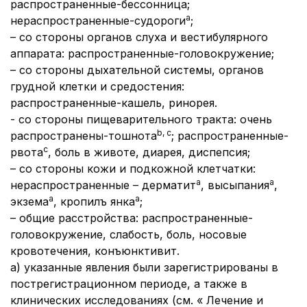
распространенные-бессонница;
а
нераспространенные-судороги
;
–
со стороны органов слуха и вестибулярного
аппарата:
распространенные-головокружение;
–
со стороны дыхательной системы, органов
грудной клетки и средостения:
распространенные-кашель, ринорея.
- со стороны пищеварительного тракта:
очень
b, c
распространены-тошнота
; распространенные-
с
рвота
, боль в животе, диарея, диспепсия;
–
со стороны кожи и подкожной клетчатки:
а
а
нераспространенные – дерматит
, высыпания
,
а
а
экзема
, кропилъ янка
;
–
общие расстройства:
распространенные-
головокружение, слабость, боль, носовые
кровотечения, конъюнктивит.
а) указанные явления были зарегистрированы в
пострегистрационном периоде, а также в
клинических исследованиях (см. « Лечение и