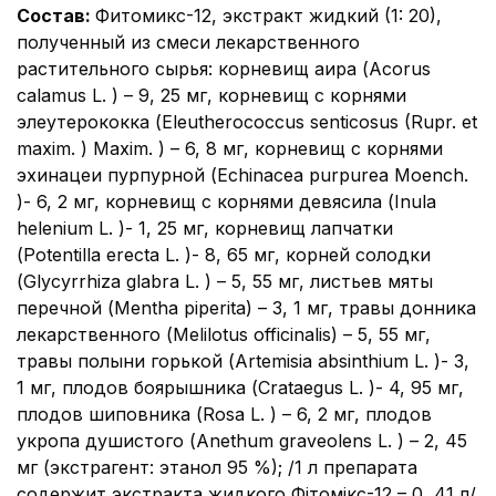
Состав
:
Фитомикс-12, экстракт жидкий (1: 20),
полученный из смеси лекарственного
растительного сырья: корневищ аира (Acorus
calamus L. ) – 9, 25 мг, корневищ с корнями
элеутерококка (Eleutherococcus senticosus (Rupr. et
maxim. ) Maxim. ) – 6, 8 мг, корневищ с корнями
эхинацеи пурпурной (Echinacea purpurea Moench.
)- 6, 2 мг, корневищ с корнями девясила (Inula
helenium L. )- 1, 25 мг, корневищ лапчатки
(Potentilla erecta L. )- 8, 65 мг, корней солодки
(Glycyrrhiza glabra L. ) – 5, 55 мг, листьев мяты
перечной (Mentha piperita) – 3, 1 мг, травы донника
лекарственного (Melilotus officinalis) – 5, 55 мг,
травы полыни горькой (Artemisia absinthium L. )- 3,
1 мг, плодов боярышника (Crataegus L. )- 4, 95 мг,
плодов шиповника (Rosa L. ) – 6, 2 мг, плодов
укропа душистого (Anethum graveolens L. ) – 2, 45
мг (экстрагент: этанол 95 %); /1 л препарата
содержит экстракта жидкого Фітомікс-12 – 0, 41 л/