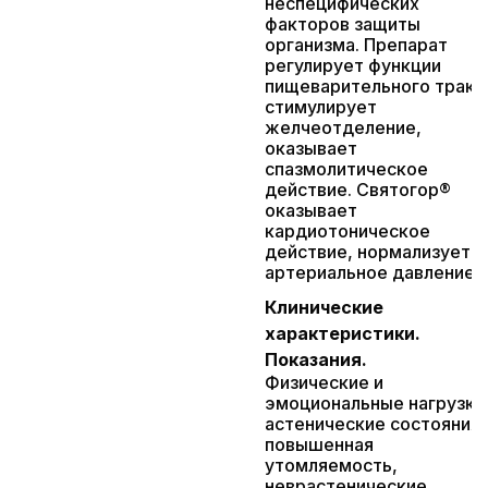
неспецифических
факторов защиты
организма. Препарат
регулирует функции
пищеварительного тракт
стимулирует
желчеотделение,
оказывает
спазмолитическое
действие. Святогор®
оказывает
кардиотоническое
действие, нормализует
артериальное давление.
Клинические
характеристики.
Показания.
Физические и
эмоциональные нагрузки
астенические состояния,
повышенная
утомляемость,
неврастенические