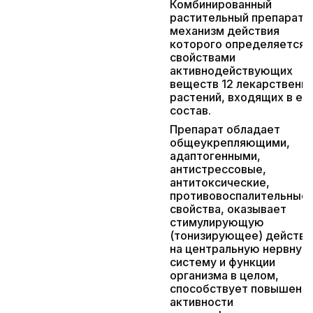
Комбинированный
растительный препарат,
механизм действия
которого определяется
свойствами
активнодействующих
веществ 12 лекарственн
растений, входящих в ег
состав.
Препарат обладает
общеукрепляющими,
адаптогенными,
антистрессовые,
антитоксические,
противовоспалительные
свойства, оказывает
стимулирующую
(тонизирующее) действи
на центральную нервную
систему и функции
организма в целом,
способствует повышени
активности