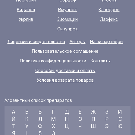
Виданол
Имупрет
Канефрон
Укрлив
Зиомицин
Ларфикс
Синупрет
Лицензии и свидетельства
Авторы
Наши партнёры
Пользовательское соглашение
Политика конфиденциальности
Контакты
Способы доставки и оплаты
Условия возврата товаров
Алфавитный список препаратов
А
Б
В
Г
Д
Е
Ж
З
И
Й
К
Л
М
Н
О
П
Р
С
Т
У
Ф
Х
Ц
Ч
Ш
Э
Ю
Я
L
5
3