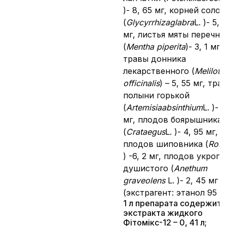
)- 8, 65 мг, корней соло
(
Glycyrrhiza
glabra
L. )- 5, 
мг, листья мяты перечно
(
Mentha piperita
)- 3, 1 мг,
травы донника
лекарственного (
Melilotu
officinalis
) – 5, 55 мг, тра
полыни горькой
(
Artemisia
absinthium
L. )- 3
мг, плодов боярышника
(
Crataegus
L. )- 4, 95 мг,
плодов шиповника (
Rosa
) -6, 2 мг, плодов укропа
душистого (
Anethum
graveolens
L. )- 2, 45 мг
(экстрагент: этанол 95 %
1 л препарата содержит
экстракта жидкого
Фітомікс-12 – 0, 41 л;