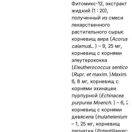
Фитомикс-12, экстракт
жидкий (1 : 20),
полученный из смеси
лекарственного
растительного сырья:
корневищ аира (
Acorus
calamus
L. ) – 9, 25 мг,
корневищ с корнями
элеутерококка
(
Eleutherococcus senticos
(
Rupr. et maxim
. )
Maxim
. )
6, 8 мг, корневищ с
корнями эхинацеи
пурпурной (
Echinacea
purpurea Moench
. ) – 6, 2 
корневищ с корнями
девясила (
Inula
helenium L
– 1, 25 мг, корневищ
лапчатки (
Potentilla
erecta