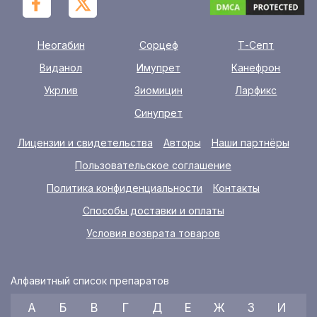
Неогабин
Сорцеф
Т-Септ
Виданол
Имупрет
Канефрон
Укрлив
Зиомицин
Ларфикс
Синупрет
Лицензии и свидетельства
Авторы
Наши партнёры
Пользовательское соглашение
Политика конфиденциальности
Контакты
Способы доставки и оплаты
Условия возврата товаров
Алфавитный список препаратов
А
Б
В
Г
Д
Е
Ж
З
И