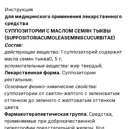
Инструкция
для медицинского применения лекарственного
средства
СУППОЗИТОРИИ С МАСЛОМ СЕМЯН ТЫКВЫ
(
SUPPOSITORIA
CUM
OLEA
SEMINIS
CUCURBITAE)
Состав:
действующее вещество
:
1 суппозиторий содержит
масла семян тыква0, 5 г;
вспомогательные вещества:
жир твердый.
Лекарственная форма.
Суппозитории
ректальные.
Основные физико-химические свойства:
суппозитории от светло-желтого с зеленоватым
оттенком до зеленого с желтоватым оттенком
цвета.
Фармакотерапевтическая группа.
Средства,
применяемые при доброкачественной
гипертрофии предстательной железы. Код