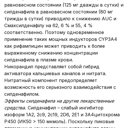
равновесном состоянии (125 мг дважды в сутки) и
силденафила в равновесном состоянии (80 мг
трижды в сутки) приводило к снижению AUC и
Смахсилденафілу на 62, 6 % и 55, 4 %
соответственно. Поэтому одновременное
применение таких мощных индукторов CYP3A4
как рифампицин может приводить к более
выраженному снижению концентрации
силденафила в плазме крови.
Никорандил представляет собой гибрид
активатора кальциевых каналов и нитрата.
Нитратный компонент предопределяет
возможность его серьезного взаимодействия с
силденафилом.
Эффекты силденафила на другие лекарственные
средства.
Силденафил – слабый ингибитор
изоформ 1А2, 2c9, 2c19, 2D6, 2E1 и 3А4
цитохрома
Р450 (ИК50 > 150 мкмоль). Поскольку пиковые