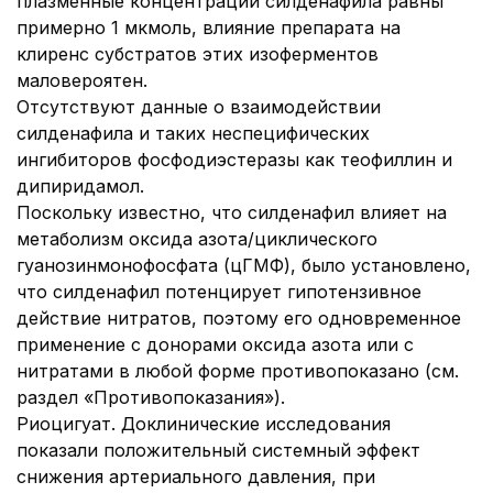
плазменные концентрации силденафила равны
примерно 1 мкмоль, влияние препарата на
клиренс субстратов этих изоферментов
маловероятен.
Отсутствуют данные о взаимодействии
силденафила и таких неспецифических
ингибиторов фосфодиэстеразы как теофиллин и
дипиридамол.
Поскольку известно, что силденафил влияет на
метаболизм оксида азота/циклического
гуанозинмонофосфата (цГМФ), было установлено,
что силденафил потенцирует гипотензивное
действие нитратов, поэтому его одновременное
применение с донорами оксида азота или с
нитратами в любой форме противопоказано (см.
раздел «Противопоказания»).
Риоцигуат. Доклинические исследования
показали положительный системный эффект
снижения артериального давления, при