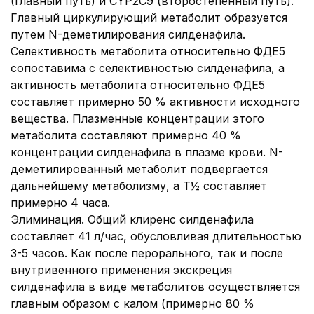
(главный путь) и CYP2C9 (второстепенный путь).
Главный циркулирующий метаболит образуется
путем N-деметилирования силденафила.
Селективность метаболита относительно ФДЕ5
сопоставима с селективностью силденафила, а
активность метаболита относительно ФДЕ5
составляет примерно 50 % активности исходного
вещества. Плазменные концентрации этого
метаболита составляют примерно 40 %
концентрации силденафила в плазме крови. N-
деметилированный метаболит подвергается
дальнейшему метаболизму, а Т½ составляет
примерно 4 часа.
Элиминация. Общий клиренс силденафила
составляет 41 л/час, обусловливая длительностью
3-5 часов. Как после перорального, так и после
внутривенного применения экскреция
силденафила в виде метаболитов осуществляется
главным образом с калом (примерно 80 %