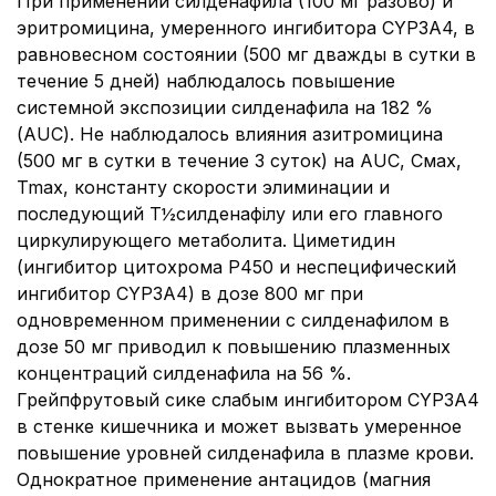
При применении силденафила (100 мг разово) и
эритромицина, умеренного ингибитора CYP3A4, в
равновесном состоянии (500 мг дважды в сутки в
течение 5 дней) наблюдалось повышение
системной экспозиции силденафила на 182 %
(АUC). Не наблюдалось влияния азитромицина
(500 мг в сутки в течение 3 суток) на AUC, Смах,
Tmax, константу скорости элиминации и
последующий Т½силденафілу или его главного
циркулирующего метаболита. Циметидин
(ингибитор цитохрома Р450 и неспецифический
ингибитор CYP3A4) в дозе 800 мг при
одновременном применении с силденафилом в
дозе 50 мг приводил к повышению плазменных
концентраций силденафила на 56 %.
Грейпфрутовый сике слабым ингибитором CYP3A4
в стенке кишечника и может вызвать умеренное
повышение уровней силденафила в плазме крови.
Однократное применение антацидов (магния