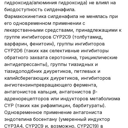
гидроксида/алюминия гидроксида) не влиял на
биодоступность силденафила.
Фармакокинетика силденафила не менялась при
его одновременном применении с
лекарственными средствами, принадлежащими к
группе ингибиторов CYP2C9 (толбутамид,
варфарин, фенитоин), группы ингибиторов
CYP2D6 (таких как селективные ингибиторы
обратного захвата серотонина, трициклические
антидепрессанты), группы тиазидных и
тіазидоподібних диуретиков, петлевых и
калийсберегающих диуретиков, ингибиторов
ангиотензинпревращающего фермента,
антагонистов кальция, антагонистов β-
адренорецепторов или индукторов метаболизма
CYP (таких как рифампицин, барбитураты).
Одновременное применение антагониста
эндотелина босентану (умеренный индуктор
CYP3A4, CYP2C9 и, возможно, CYP2C19) в