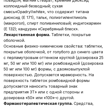
повидон; магния стеарат; кремния диоксид
коллоидный безводный; сухая
смесь«OpadryIIwhite», что содержит титана
диоксид (Е 171), тальк, полиэтиленгликоль
(макрогол), спирт поливиниловый; индигокармин
(Е 132); кандурин «Серебряный блеск».
Лекарственная форма.
Таблетки, покрытые
оболочкой.
Основные физико-химические свойства: таблетки,
покрытые оболочкой, от голубого до синего цвета
с перламутровым оттенком круглой (дозировка 25
мг, 50 мг или 100 мг) или ромбовидной (дозировка
50 мг или 100 мг) формы, с двояковыпуклой
поверхностью. Допускается мраморность. На
поверхность таблеток ромбовидной формы
допускается наносить товарный знак
предприятия ЗТ» или с одной стороны и
дозировка «50» или «100»–с другой.
Фармакотерапевтическая группа.
Средства,