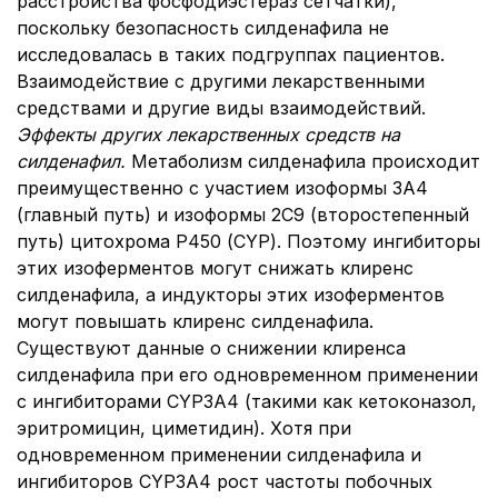
расстройства фосфодиэстераз сетчатки),
поскольку безопасность силденафила не
исследовалась в таких подгруппах пациентов.
Взаимодействие с другими лекарственными
средствами и другие виды взаимодействий.
Эффекты других лекарственных средств на
силденафил.
Метаболизм силденафила происходит
преимущественно с участием изоформы 3А4
(главный путь) и изоформы 2С9 (второстепенный
путь) цитохрома Р450 (CYP). Поэтому ингибиторы
этих изоферментов могут снижать клиренс
силденафила, а индукторы этих изоферментов
могут повышать клиренс силденафила.
Существуют данные о снижении клиренса
силденафила при его одновременном применении
с ингибиторами CYP3A4 (такими как кетоконазол,
эритромицин, циметидин). Хотя при
одновременном применении силденафила и
ингибиторов CYP3A4 рост частоты побочных