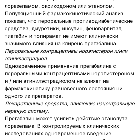
лоразепамом, оксикодоном или этанолом.
Популяционный фармакокинетический анализ
показал, что пероральные противодиабетические
средства, диуретики, инсулин, фенобарбитал,
тиагабин и топирамат не имеют клинически
значимого влияния на клиренс прегабалина.
Пероральные контрацептивы норэтистерон и/или
этинилэстрадиол.
Одновременное применение прегабалина с
пероральными контрацептивами норэтистероном
и / или этинилэстрадиолом не влияет на
фармакокинетику равновесного состояния ни
одного из препаратов.
Лекарственные средства, влияющие на
центральную
нервную систему.
Прегабалин может усилить действие этанолута
лоразепама. В контролируемых клинических
исследованиях одновременное введение