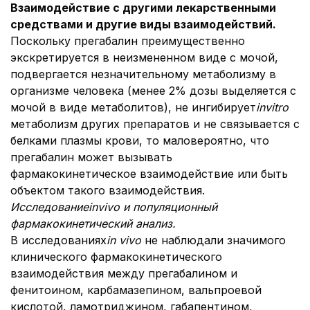
Взаимодействие с другими лекарственными
средствами и другие виды взаимодействий.
Поскольку прегабалин преимущественно
экскретируется в неизмененном виде с мочой,
подвергается незначительному метаболизму в
организме человека (менее 2% дозы выделяется с
мочой в виде метаболитов), не ингибирует
in
vitro
метаболизм других препаратов и не связывается с
белками плазмы крови, то маловероятно, что
прегабалин может вызывать
фармакокинетическое взаимодействие или быть
объектом такого взаимодействия.
Исследование
in
vivo
и популяционный
фармакокинетический анализ.
В исследованиях
in vivo
не наблюдали значимого
клинического фармакокинетического
взаимодействия между прегабалином и
фенитоином, карбамазепином, вальпроевой
кислотой, ламотриджином, габапентином,