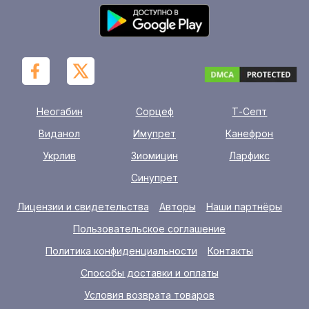
Неогабин
Сорцеф
Т-Септ
Виданол
Имупрет
Канефрон
Укрлив
Зиомицин
Ларфикс
Синупрет
Лицензии и свидетельства
Авторы
Наши партнёры
Пользовательское соглашение
Политика конфиденциальности
Контакты
Способы доставки и оплаты
Условия возврата товаров