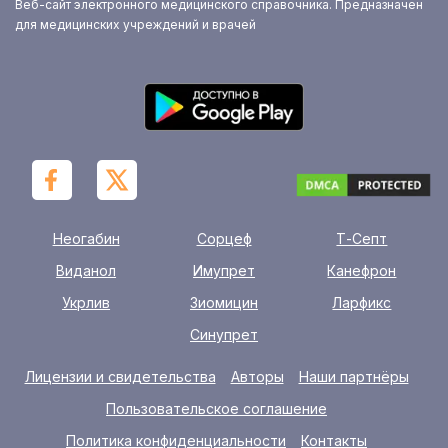
Веб-сайт электронного медицинского справочника. Предназначен
для медицинских учреждений и врачей
Неогабин
Сорцеф
Т-Септ
Виданол
Имупрет
Канефрон
Укрлив
Зиомицин
Ларфикс
Синупрет
Лицензии и свидетельства
Авторы
Наши партнёры
Пользовательское соглашение
Политика конфиденциальности
Контакты