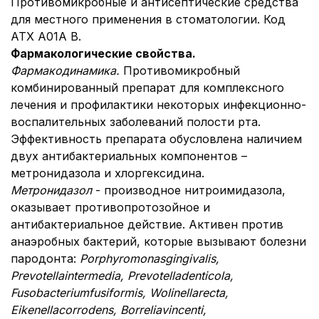
Противомикробные и антисептические средства
для местного применения в стоматологии. Код
АТХ А01А В.
Фармакологические свойства.
Фармакодинамика.
Противомикробный
комбинированный препарат для комплексного
лечения и профилактики некоторых инфекционно-
воспалительных заболеваний полости рта.
Эффективность препарата обусловлена наличием
двух антибактериальных компонентов –
метронидазола и хлоргексидина.
Метронидазол
- производное нитроимидазола,
оказывает противопротозойное и
антибактериальное действие. Активен против
анаэробных бактерий, которые вызывают болезни
пародонта:
Porphyromonas
gingivalis,
Prevotella
intermedia, Prevotella
denticola,
Fusobacterium
fusiformis, Wolinella
recta,
Eikenella
corrodens, Borrelia
vincenti,