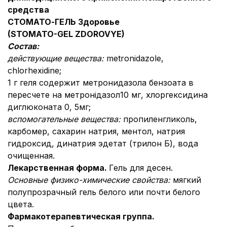
средства
СТОМАТО-ГЕЛЬ
Здоровье
(
STOMATO-GEL ZDOROVYE)
Состав:
действующие вещества:
metronidazole,
сhlorhexidine;
1 г геля содержит метронидазола бензоата в
пересчете на метронідазол10 мг, хлоргексидина
диглюконата 0, 5мг;
вспомогательные вещества:
пропиленгликоль,
карбомер,
сахарин натрия, ментол, натрия
гидроксид, динатрия эдетат (трилон Б), вода
очищенная.
Лекарственная форма.
Гель для десен.
Основные физико-химические свойства:
мягкий
полупрозрачный гель белого или почти белого
цвета.
Фармакотерапевтическая группа.