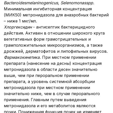
Bacteroides
melaninogenicus, Selenomonas
spp.
Минимальная ингибиторная концентрация
(МИК50) метронидазола для анаэробных бактерий
– ниже 1 мкг/мл.
Хлоргексидин
- антисептик бактерицидного
действия. Активен в отношении широкого круга
вегетативных форм грамотрицательных и
грамположительных микроорганизмов, а также
дрожжей, дерматофитов и липофильных вирусов.
Фармакокинетика.
При местном применении
препарата (нанесение на десны) концентрация
метронидазола в области десен значительно
выше, чем при пероральном применении
препарата, а уровень системной абсорбции
метронидазола при местном применении
значительно ниже, чем в случае перорального
применения. Главным путем выведения
метронидазола и его метаболитов являются
почки. Пониженная функция почек не изменяет