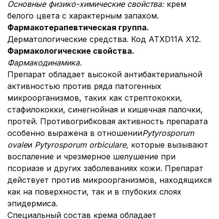
Основные физико-химические свойства:
крем
белого цвета с характерным запахом.
Фармакотерапевтическая группа.
Дерматологические средства. Код АТХ
D11A X12.
Фармакологические свойства.
Фармакодинамика.
Препарат обладает высокой антибактериальной
активностью против ряда патогенных
микроорганизмов, таких как стрептококки,
стафилококки, синегнойная и кишечная палочки,
протей. Противогрибковая активность препарата
особенно выражена в отношении
Pytyrosporum
ovale
и
Pytyrosporum orbiculare,
которые вызывают
воспаление и чрезмерное шелушение при
псориазе и других заболеваниях кожи. Препарат
действует против микроорганизмов, находящихся
как на поверхности, так и в глубоких слоях
эпидермиса.
Специальный состав крема обладает