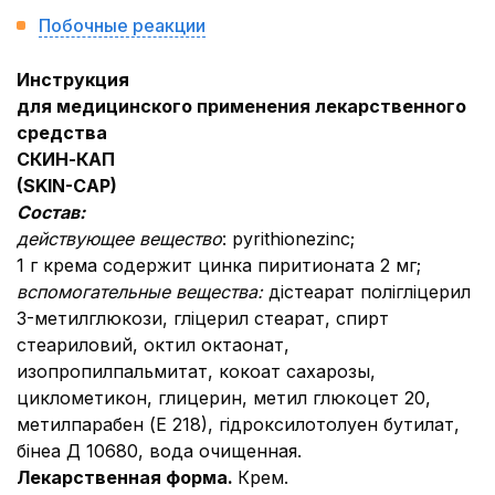
Побочные реакции
Инструкция
для медицинского применения лекарственного
средства
СКИН-КАП
(
SKIN-
CAP)
Состав:
действующее вещество
: pyrithionеzinc;
1 г крема содержит цинка пиритионата 2 мг;
вспомогательные вещества:
дістеарат полігліцерил
3-метилглюкози, гліцерил стеарат, спирт
стеариловий, октил октаонат,
изопропилпальмитат, кокоат сахарозы,
циклометикон, глицерин, метил глюкоцет 20,
метилпарабен (Е 218), гідроксилотолуен бутилат,
бінеа Д 10680, вода очищенная.
Лекарственная форма.
Крем.