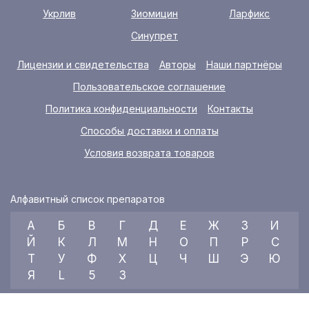
Укрлив
Зиомицин
Ларфикс
Синупрет
Лицензии и свидетельства
Авторы
Наши партнёры
Пользовательское соглашение
Политика конфиденциальности
Контакты
Способы доставки и оплаты
Условия возврата товаров
Алфавитный список препаратов
А
Б
В
Г
Д
Е
Ж
З
И
Й
К
Л
М
Н
О
П
Р
С
Т
У
Ф
Х
Ц
Ч
Ш
Э
Ю
Я
L
5
3
© 2026 RX index, ООО «УКРАИНСКИЙ МЕДИЦИНСКИЙ ВЕСТНИК»