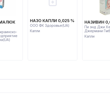
НАЗО КАПЛИ 0,025 %
 МАЛЮК
НАЗИВИН 0,
ООО ФК Здоровье(UA)
Пи энд Джи Х
Капли
Джермани Гмб
краинско-
едприятие
Капли
на(UA)