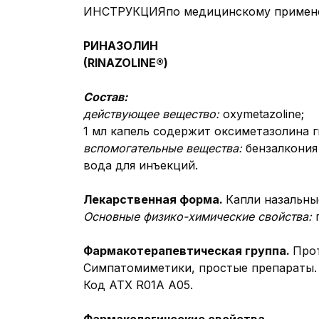
ИНСТРУКЦИЯпо медицинскому примене
РИНАЗОЛИН
(RINAZOLINE®)
Состав:
действующее вещество:
oxymetazoline;
1 мл капель содержит оксиметазолина г
вспомогательные вещества:
бензалкония
вода для инъекций.
Лекарственная форма.
Капли назальны
Основные физико-химические свойства:
Фармакотерапевтичеcкая группа.
Прот
Симпатомиметики, простые препараты.
Код АТХ R01A A05.