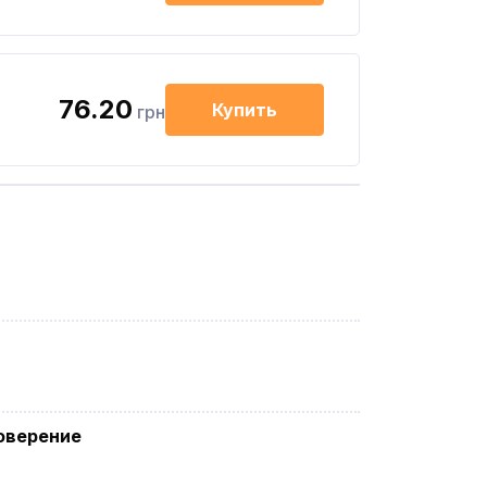
76.20
Купить
грн
оверение