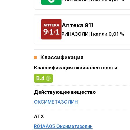
Aптека 911
РИНАЗОЛИН
капли 0,01 %
Классификация
Классификация эквивалентности
B.4
Действующее вещество
ОКСИМЕТАЗОЛИН
ATX
R01AA05 Оксиметазолин