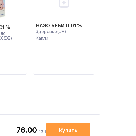
НАЗО БЕБИ 0,01 %
01 %
Здоровье(UA)
елс
Х(DE)
Капли
76.00
Купить
грн