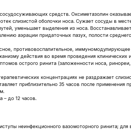
х сосудосуживающих средств. Оксиметазолин оказыва
отек слизистой оболочки носа. Сужает сосуды в мест
путей, уменьшает выделения из носа. Восстанавливает
влению аэрации придаточных пазух, полости среднего
сное, противовоспалительное, иммуномодулирующее 
анизму действия во время проведения клинических 
птомов острого ринита (заложенности носа, ринореи,
ерапевтических концентрациях не раздражает слизис
авляет приблизительно 35 часов после применения пр
м.
– до 12 часов.
риступы неинфекционного вазомоторного ринита; для