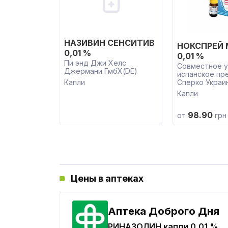
НАЗИВИН СЕНСИТИВ
НОКСПРЕЙ
0,01 %
0,01 %
Пи энд Джи Хелс
Совместное у
Джермани ГмбХ(DE)
испанское пр
Капли
Сперко Украи
Капли
98.90
от
грн
Цены в аптеках
Аптека Доброго Дня
РИНАЗОЛИН
капли 0,01 %