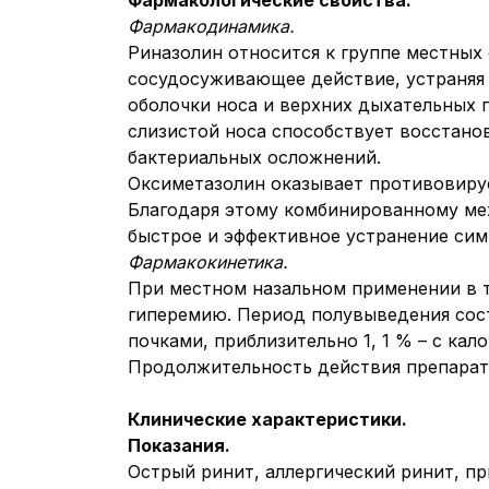
Фармакологические свойства.
Фармакодинамика.
Риназолин относится к группе местны
сосудосуживающее действие, устраняя 
оболочки носа и верхних дыхательных 
слизистой носа способствует восстано
бактериальных осложнений.
Оксиметазолин оказывает противовиру
Благодаря этому комбинированному мех
быстрое и эффективное устранение сим
Фармакокинетика.
При местном назальном применении в т
гиперемию. Период полувыведения сост
почками, приблизительно 1, 1 % – с кало
Продолжительность действия препарата 
Клинические характеристики.
Показания.
Острый ринит, аллергический ринит, п