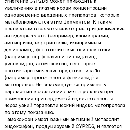
Угнетение CYP2D6 может приводить к
увеличению в плазме крови концентрации
одновременно введенных препаратов, которые
метаболизируются этим ферментом. К таким
препаратам относятся некоторые трициклические
антидепрессанты (например, кломипрамин,
амітиприлін, нортриптилін, имипрамин и
дезипрамін), фенотиазиновые нейролептики
(например, перфеназин и тиоридазин),
рисперидон, атомоксетин, некоторые
противоаритмические средства типа 1с
(например, пропафенон и флекаинид) и
метопролол. Не рекомендуется применять
пароксетин в сочетании с метопрололом при
применении при сердечной недостаточности
через узкий терапевтический индекс метопролола
по этому показанию.
Тамоксифен имеет важный активный метаболит
эндоксифен, продуцируемый CYP2D6, и является