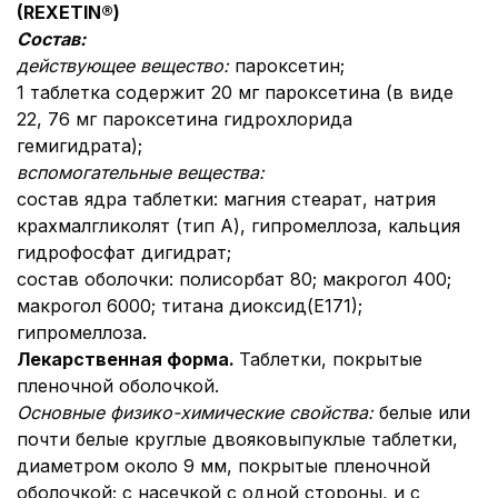
(
REXETIN
®)
Состав:
действующее вещество:
пароксетин;
1 таблетка содержит 20 мг пароксетина (в виде
22, 76 мг пароксетина гидрохлорида
гемигидрата);
вспомогательные вещества:
состав ядра таблетки: магния стеарат, натрия
крахмалгликолят (тип А), гипромеллоза, кальция
гидрофосфат дигидрат;
состав оболочки: полисорбат 80; макрогол 400;
макрогол 6000; титана диоксид(Е171);
гипромеллоза.
Лекарственная форма.
Таблетки, покрытые
пленочной оболочкой.
Основные физико-химические свойства:
белые или
почти белые круглые двояковыпуклые таблетки,
диаметром около 9 мм, покрытые пленочной
оболочкой; с насечкой с одной стороны, и с