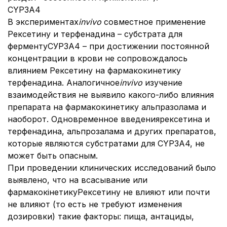
CYP3A4
В экспериментах
in
vivo
совместное применение
Рексетину и терфенадина – субстрата для
ферментуСУР3А4 – при достижении постоянной
концентрации в крови не сопровождалось
влиянием Рексетину на фармакокинетику
терфенадина. Аналогичное
in
vivo
изучение
взаимодействия не выявило какого-либо влияния
препарата на фармакокинетику альпразолама и
наоборот. Одновременное введениярексетина и
терфенадина, альпрозалама и других препаратов,
которые являются субстратами для CYP3A4, не
может быть опасным.
При проведении клинических исследований было
выявлено, что на всасывание или
фармакокінетикуРексетину не влияют или почти
не влияют (то есть не требуют изменения
дозировки) такие факторы: пища, антациды,