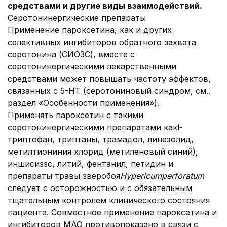
средствами и другие виды взаимодействий.
Серотонинергические препараты
Применение пароксетина, как и других
селективных ингибиторов обратного захвата
серотонина (СИОЗС), вместе с
серотонинергическими лекарственными
средствами может повышать частоту эффектов,
связанных с 5-HT (серотониновый синдром, см..
раздел «Особенности применения»).
Применять пароксетин с такими
серотонинергическими препаратами какl-
триптофан, триптаны, трамадол, линезолид,
метилтиониния хлорид (метиленовый синий),
иншисиззс, литий, фентанил, петидин и
препараты травы зверобоя
Hypericum
perforatum
следует с осторожностью и с обязательным
тщательным контролем клинического состояния
пациента. Совместное применение пароксетина и
ингибиторов МАО противопоказано в связи с