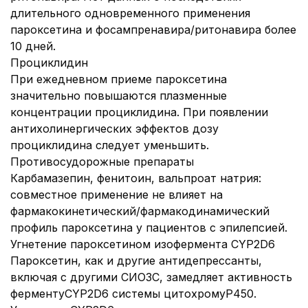
длительного одновременного применения
пароксетина и фосампренавира/ритонавира более
10 дней.
Проциклидин
При ежедневном приеме пароксетина
значительно повышаются плазменные
концентрации проциклидина. При появлении
антихолинергических эффектов дозу
проциклидина следует уменьшить.
Противосудорожные препараты
Карбамазепин, фенитоин, вальпроат натрия:
совместное применение не влияет на
фармакокинетический/фармакодинамический
профиль пароксетина у пациентов с эпилепсией.
Угнетение пароксетином изофермента CYP2D6
Пароксетин, как и другие антидепрессанты,
включая с другими СИОЗС, замедляет активность
ферментуCYP2D6 системы цитохромуР450.