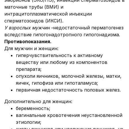
эмбрионов (ЭКО/ПЭ), инъекций сперматозоидов в
маточные трубы (ВМИ) и
интрацитоплазматической инъекции
сперматозоидов (ИКСИ).
У взрослых мужчин –
недостаточный перматогенез
вследствие гипогонадотропного гипогонадизма.
Противопоказания.
Для мужчин и женщин:
гиперчувствительность к активному
веществу или любому из компонентов
препарата;
опухоли яичников, молочной железы, матки,
яичек, гипофиза или гипоталамуса;
первичная недостаточность половых желез.
Дополнительно для женщин:
беременность;
вагинальные кровотечения неустановленной
этиологии;