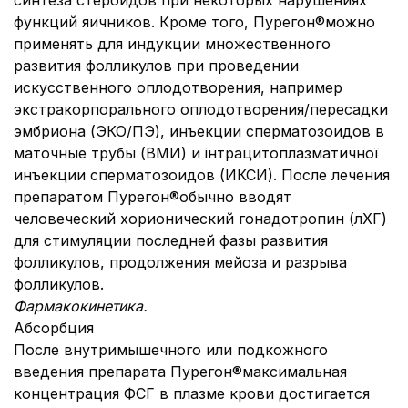
синтеза стероидов при некоторых нарушениях
функций яичников. Кроме того, Пурегон®можно
применять для индукции множественного
развития фолликулов при проведении
искусственного оплодотворения, например
экстракорпорального оплодотворения/пересадки
эмбриона (ЭКО/ПЭ), инъекции сперматозоидов в
маточные трубы (ВМИ) и інтрацитоплазматичної
инъекции сперматозоидов (ИКСИ). После лечения
препаратом Пурегон®обычно вводят
человеческий хорионический гонадотропин (лХГ)
для стимуляции последней фазы развития
фолликулов, продолжения мейоза и разрыва
фолликулов.
Фармакокинетика.
Абсорбция
После внутримышечного или подкожного
введения препарата Пурегон®максимальная
концентрация ФСГ в плазме крови достигается