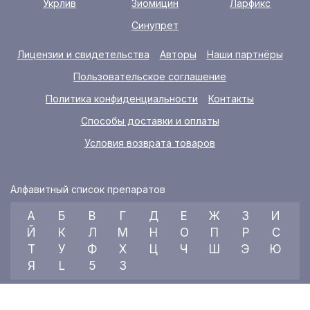
Укрлив
Зиомицин
Ларфикс
Синупрет
Лицензии и свидетельства
Авторы
Наши партнёры
Пользовательское соглашение
Политика конфиденциальности
Контакты
Способы доставки и оплаты
Условия возврата товаров
Алфавитный список препаратов
А
Б
В
Г
Д
Е
Ж
З
И
Й
К
Л
М
Н
О
П
Р
С
Т
У
Ф
Х
Ц
Ч
Ш
Э
Ю
Я
L
5
3
© 2026 RX index, ООО «УКРАИНСКИЙ МЕДИЦИНСКИЙ ВЕСТНИК»