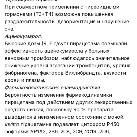
При совместном применении с тиреоидными
гормонами (Т3+Т4) возможна повышенная
раздражительность, дезориентация и нарушение
сна.
Аценокумарол.
Высокие дозы (9, 6 г/сут) пирацетама повышали
эффективность аценокумарола у больных
венозным тромбозом: наблюдалось значительное
снижение уровня агрегации тромбоцитов, уровня
фибриногена, факторов Виллибрандта, вязкости
крови и плазмы.
Фармакокинетические взаимодействия.
Вероятность изменения фармакодинамики
пирацетама под действием других лекарственных
средств низкая, поскольку 90 % препарата
выводится в неизмененном состоянии с мочой.
In
vitro
пірацетамне подавляет цитохром Р450
ізоформиСУР1А2, 2B6, 2C8, 2C9, 2С19, 2D6,