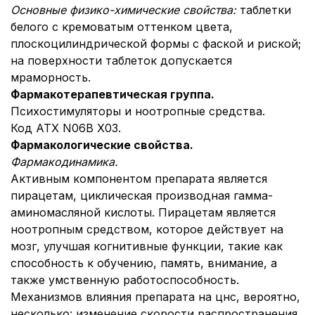
Основные физико-химические свойства:
таблетки
белого с кремоватым оттенком цвета,
плоскоцилиндрической формы с фаской и риской;
на поверхности таблеток допускается
мраморность.
Фармакотерапевтическая группа
.
Психостимуляторы и ноотропные средства.
Код АТХ N06B Х03.
Фармакологические свойства.
Фармакодинамика.
Активным компонентом препарата является
пирацетам, циклическая производная гамма-
аминомасляной кислоты. Пирацетам является
ноотропным средством, которое действует на
мозг, улучшая когнитивные функции, такие как
способность к обучению, память, внимание, а
также умственную работоспособность.
Механизмов влияния препарата на цнс, вероятно,
несколько: изменение скорости распространения