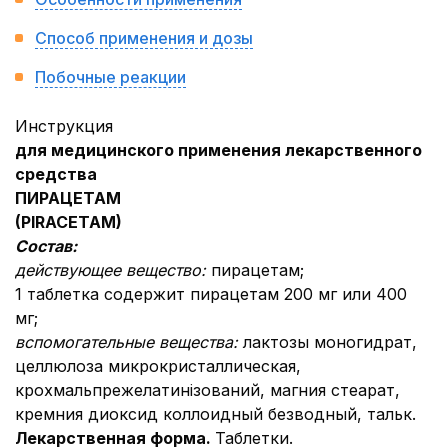
Способ применения и дозы
Побочные реакции
Инструкция
для медицинского применения лекарственного
средства
П
И
РАЦЕТАМ
(
PIRACETAM
)
Состав:
действующее вещество:
пирацетам;
1 таблетка содержит пирацетам 200 мг или 400
мг;
вспомогательные вещества:
лактозы моногидрат,
целлюлоза микрокристаллическая,
крохмальпрежелатинізований, магния стеарат,
кремния диоксид коллоидный безводный, тальк.
Лекарственная форма.
Таблетки.