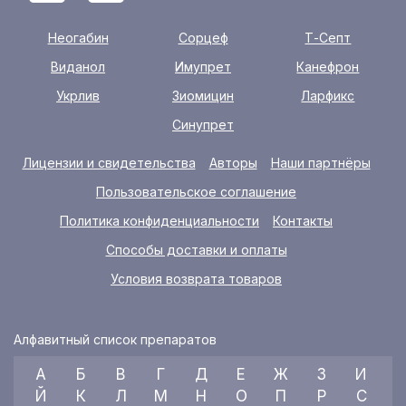
Неогабин
Сорцеф
Т-Септ
Виданол
Имупрет
Канефрон
Укрлив
Зиомицин
Ларфикс
Синупрет
Лицензии и свидетельства
Авторы
Наши партнёры
Пользовательское соглашение
Политика конфиденциальности
Контакты
Способы доставки и оплаты
Условия возврата товаров
Алфавитный список препаратов
А
Б
В
Г
Д
Е
Ж
З
И
Й
К
Л
М
Н
О
П
Р
С