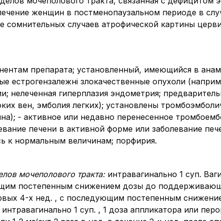
делов мочеполового тракта, связанная с дефицитом э
 лечение женщин в постменопаузальном периоде в слу
ае сомнительных случаев атрофической картины церви
нентам препарата; установленный, имеющийся в анам
ые естрогензалежні злокачественные опухоли (наприм
и; нелеченная гиперплазия эндометрия; предварител
оких вен, эмболия легких); установлены тромбоэмбол
на); - активное или недавно перенесенное тромбоемб
евание печени в активной форме или заболевание печ
сь к нормальным величинам; порфирия.
елов мочеполового тракта:
интравагинально 1 суп. Вагин
ющим постепенным снижением дозы до поддерживающей
е первых 4-х нед. , с последующим постепенным сниже
:
интравагинально 1 суп. , 1 доза аппликатора или перор