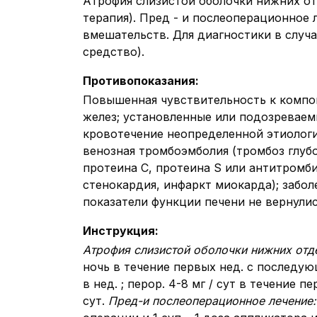
Атрофия слизистой оболочки нижних от
терапия). Пред - и послеоперационное
вмешательств. Для диагностики в случ
средство).
Противопоказания
:
Повышенная чувствительность к компо
желез; установленные или подозреваем
кровотечение неопределенной этиологи
венозная тромбоэмболия (тромбоз глуб
протеина С, протеина S или антитромби
стенокардия, инфаркт миокарда); забол
показатели функции печени не вернули
Инструкция
:
Атрофия слизистой оболочки нижних отд
ночь в течение первых нед. с последу
в нед. ; перор. 4-8 мг / сут в течени
сут.
Пред-и послеоперационное лечение