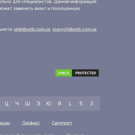
ельно для специалистов. Данная информация
может заменить визит и полноценную
ъекта:
umb@umb.com.ua
,
ssavych@umb.com.ua
Ц
Ч
Ш
Э
Ю
Я
L
5
3
ицин
Ларфикс
Синупрет