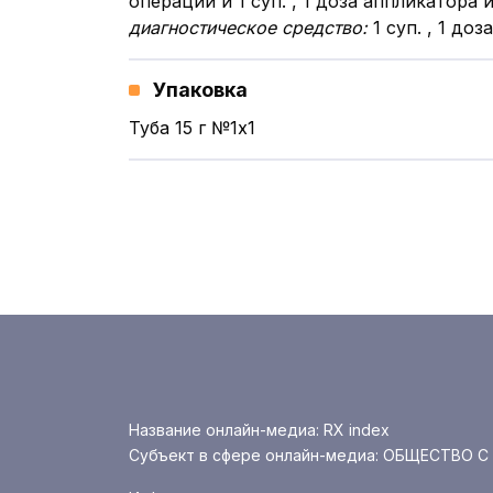
операции и 1 суп. , 1 доза аппликатора и
диагностическое средство:
1 суп. , 1 д
Упаковка
Туба 15 г №1x1
Название онлайн-медиа: RX index
Субъект в сфере онлайн-медиа: ОБЩЕСТВ