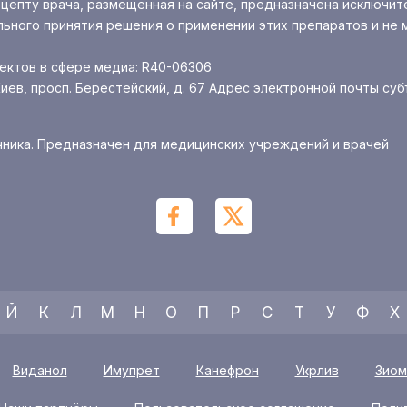
цепту врача, размещенная на сайте, предназначена исключит
ьного принятия решения о применении этих препаратов и не 
ектов в сфере медиа: R40-06306
иев, просп. Берестейский, д. 67
Адрес электронной почты суб
чника. Предназначен для медицинских учреждений и врачей
Й
К
Л
М
Н
О
П
Р
С
Т
У
Ф
Х
Виданол
Имупрет
Канефрон
Укрлив
Зиом