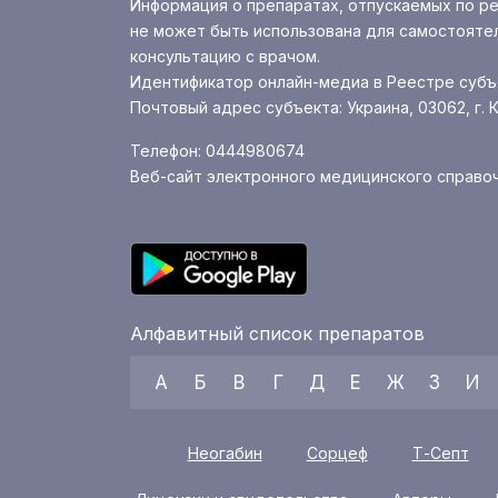
Информация о препаратах, отпускаемых по ре
не может быть использована для самостоятел
консультацию с врачом.
Идентификатор онлайн-медиа в Реестре субъ
Почтовый адрес субъекта: Украина, 03062, г. К
Телефон: 0444980674
Веб-сайт электронного медицинского справо
Алфавитный список препаратов
А
Б
В
Г
Д
Е
Ж
З
И
Неогабин
Сорцеф
Т-Септ