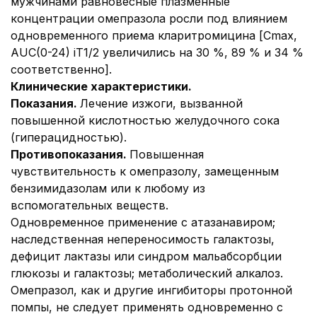
мужчинами равновесные плазменные
концентрации омепразола росли под влиянием
одновременного приема кларитромицина [Cmax,
AUC(0-24) іТ1/2 увеличились на 30 %, 89 % и 34 %
соответственно].
Клинические характеристики.
Показания.
Лечение изжоги, вызванной
повышенной кислотностью желудочного сока
(гиперацидностью).
Противопоказания.
Повышенная
чувствительность к омепразолу, замещенным
бензимидазолам или к любому из
вспомогательных веществ.
Одновременное применение с атазанавиром;
наследственная непереносимость галактозы,
дефицит лактазы или синдром мальабсорбции
глюкозы и галактозы; метаболический алкалоз.
Омепразол, как и другие ингибиторы протонной
помпы, не следует применять одновременно с