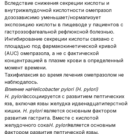
Вследствие снижения секреции кислоты и
внутрижелудочной кислотности омепразол
дозозависимо уменьшает/нормализует
экспозицию кислоты в пищеводе у пациентов с
гастроэзофагеальной рефлюксной болезнью.
Ингибирование секреции кислоты связано с
площадью под фармакокинетической кривой
(AUC) омепразола, а не с фактической
концентрацией в плазме крови в определенный
момент времени.
Тахифилаксия во время лечения омепразолом не
наблюдалось.
Влияние на
Helicobacter pylori (H. pylori)
H. pylori
ассоциируется с развитием пептических
язв, включая язвы желудка и
двенадцатиперстной
кишки.
H. pylori
является основным фактором
развития гастрита. Вместе с кислотой
желудочного сока
H. pylori
является основным
фактором развития пептической язвы.