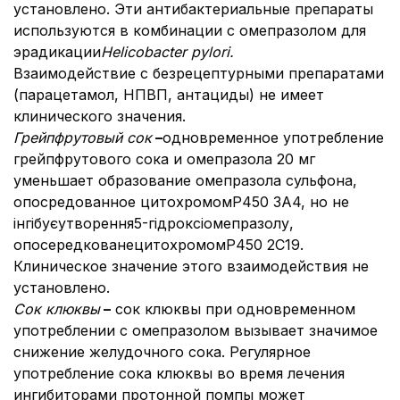
установлено. Эти антибактериальные препараты
используются в комбинации с омепразолом для
эрадикации
Helicobacter pylori.
Взаимодействие с безрецептурными препаратами
(парацетамол, НПВП, антациды) не имеет
клинического значения.
Грейпфрутовый сок
–
одновременное употребление
грейпфрутового сока и омепразола 20 мг
уменьшает образование омепразола сульфона,
опосредованное цитохромомР450 3A4, но не
інгібуєутворення5-гідроксіомепразолу,
опосередкованецитохромомР450 2С19.
Клиническое значение этого взаимодействия не
установлено.
Сок клюквы
–
сок клюквы при одновременном
употреблении с омепразолом вызывает значимое
снижение желудочного сока. Регулярное
употребление сока клюквы во время лечения
ингибиторами протонной помпы может