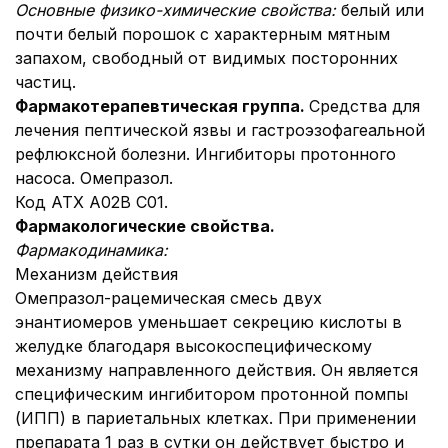
Основные физико-химические свойства:
белый или
почти белый порошок с характерным мятным
запахом, свободный от видимых посторонних
частиц.
Фармакотерапевтическая группа.
Средства для
лечения пептической язвы и гастроэзофагеальной
рефлюксной болезни. Ингибиторы протонного
насоса. Омепразол.
Код АТХ А02В С01.
Фармакологические свойства.
Фармакодинамика:
Механизм действия
Омепразол-рацемическая смесь двух
энантиомеров уменьшает секрецию кислоты в
желудке благодаря высокоспецифическому
механизму направленного действия. Он является
специфическим ингибитором протонной помпы
(ИПП) в париетальных клетках. При применении
препарата 1 раз в сутки он действует быстро и