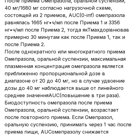
После приема Омепразола, оральной суспензии,
40 мг/1680 мг согласно нагрузочной схеме,
состоящей из 2 приемов, AUC(0-inf) омепразола
равнялась 1665 нг•ч/мл после Приема 1 и 3356
нг•ч/мл после Приема 2, тогда якТмахдорівнював
примерно 30 минутам как после Приема 1, так и
после Приема 2.
После однократного или многократного приема
Омепразола, оральной суспензии, максимальная
плазменная концентрация омепразола является
приближенно пропорциональной дозе в
диапазоне от 20 до 40 мг, но в случае удвоение
дозы до 40 мг наблюдается выше от линейного
среднее значенняAUC(повышение в три раза).
Биодоступность омепразола после приема
Омепразола, оральной суспензии, возрастает
после повторного приема. Если Омепразол,
оральную суспензию, принимать через 1 час после
приема пищи, AUCомепразолу снижается