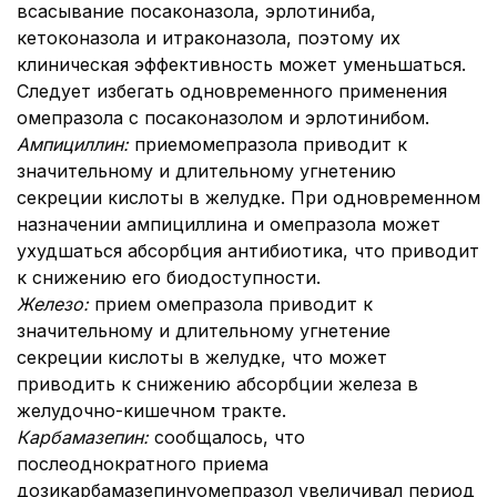
всасывание посаконазола, эрлотиниба,
кетоконазола и итраконазола, поэтому их
клиническая эффективность может уменьшаться.
Следует избегать одновременного применения
омепразола с посаконазолом и эрлотинибом.
Ампициллин:
прием
омепразола приводит к
значительному и длительному угнетению
секреции кислоты в желудке. При одновременном
назначении ампициллина и омепразола может
ухудшаться абсорбция антибиотика, что приводит
к снижению его биодоступности.
Железо:
прием омепразола приводит к
значительному и длительному угнетение
секреции кислоты в желудке, что может
приводить к снижению абсорбции железа в
желудочно-кишечном тракте.
Карбамазепин:
сообщалось, что
послеоднократного приема
дозикарбамазепинуомепразол увеличивал период