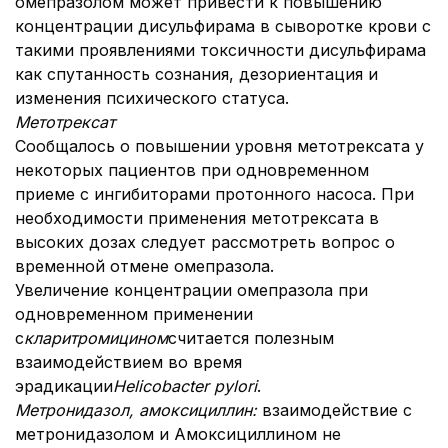
омепразолом может привести к повышению
концентрации дисульфирама в сыворотке крови с
такими проявлениями токсичности дисульфирама
как спутанность сознания, дезориентация и
изменения психического статуса.
Метотрексат
Сообщалось о повышении уровня метотрексата у
некоторых пациентов при одновременном
приеме с ингибиторами протонного насоса. При
необходимости применения метотрексата в
высоких дозах следует рассмотреть вопрос о
временной отмене омепразола.
Увеличение концентрации омепразола при
одновременном применении
с
кларитромицином
считается полезным
взаимодействием во время
эрадикации
H
elicobacter
pylori
.
Метронидазол, амоксициллин:
взаимодействие с
метронидазолом и Амоксициллином не