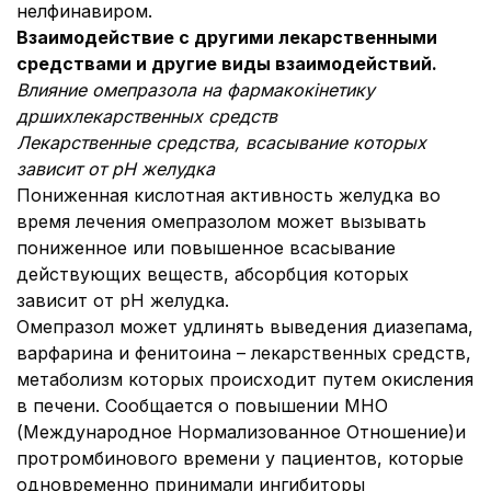
нелфинавиром.
Взаимодействие с другими лекарственными
средствами и другие виды взаимодействий.
Влияние омепразола на фарма
кокінетику
др
ш
их
лекарственных средств
Лекарственные средства, всасывание которых
зависит от рН желудка
Пониженная кислотная активность желудка во
время лечения омепразолом может вызывать
пониженное или повышенное всасывание
действующих веществ, абсорбция которых
зависит от рН желудка.
Омепразол может удлинять выведения диазепама,
варфарина и фенитоина – лекарственных средств,
метаболизм которых происходит путем окисления
в печени. Сообщается о повышении МНО
(Международное Нормализованное Отношение)и
протромбинового времени у пациентов, которые
одновременно принимали ингибиторы