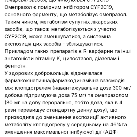
Омепразол є помірним інгібітором CYP2C19,
основного ферменту, що метаболізує омепразол.
Таким чином, метаболізм супутніх лікарських
засобів, що також метаболізуються з участю
CYP2C19, може зменшуватися, а системна
експозиція цих засобів - збільшуватися.
Прикладом таких препаратів є R-варфарин та інші
антагоністи вітаміну К, цилостазол, діазепам і
фенітоїн.
У здорових добровольців відзначалася
фармакокінетична/фармакодинамічна взаємодія
між клопідогрелем (навантажувальна доза 300 мг/
добова підтримуюча доза 75 мг) та омепразолом
(80 мг на добу перорально, тобто доза, яка в 4
рази перевищує стандартну денну дозу), що
призводила до зменшення експозиції активного
метаболіту клопідогрелу у середньому на 46%та
зменшення максимальної інгібуючої дії (АДФ-