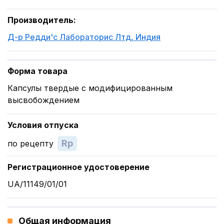
Производитель
:
Д-р Редди'с Лабораторис Лтд
,
Индия
Форма товара
Капсулы твердые с модифицированным
высвобождением
Условия отпуска
Rp
по рецепту
Регистрационное удостоверение
UA/11149/01/01
Общая информация