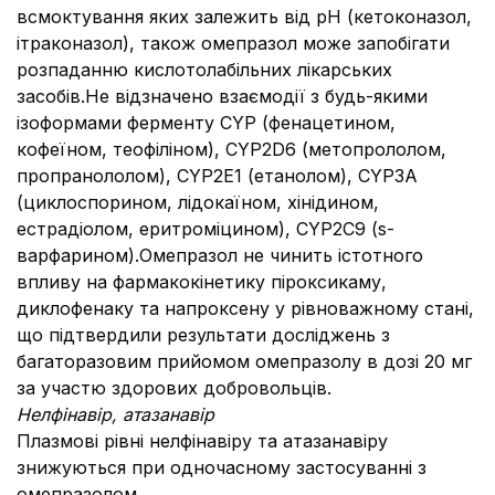
всмоктування яких залежить від рН (кетоконазол,
ітраконазол), також омепразол може запобігати
розпаданню кислотолабільних лікарських
засобів.Не відзначено взаємодії з будь-якими
ізоформами ферменту CYP (фенацетином,
кофеїном, теофіліном), CYP2D6 (метопрололом,
пропранололом), CYP2E1 (етанолом), CYP3А
(циклоспорином, лідокаїном, хінідином,
естрадіолом, еритроміцином), CYP2C9 (s-
варфарином).Омепразол не чинить істотного
впливу на фармакокінетику піроксикаму,
диклофенаку та напроксену у рівноважному стані,
що підтвердили результати досліджень з
багаторазовим прийомом омепразолу в дозі 20 мг
за участю здорових добровольців.
Нелфінавір, атазанавір
Плазмові рівні нелфінавіру та атазанавіру
знижуються при одночасному застосуванні з
омепразолом.