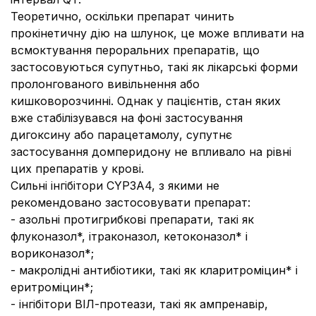
Теоретично, оскільки препарат чинить
прокінетичну дію на шлунок, це може впливати на
всмоктування пероральних препаратів, що
застосовуються супутньо, такі як лікарські форми
пролонгованого вивільнення або
кишковорозчинні. Однак у пацієнтів, стан яких
вже стабілізувався на фоні застосування
дигоксину або парацетамолу, супутнє
застосування домперидону не впливало на рівні
цих препаратів у крові.
Сильні інгібітори CYP3A4, з якими не
рекомендовано застосовувати препарат:
- азольні протигрибкові препарати, такі як
флуконазол*, ітраконазол, кетоконазол* і
вориконазол*;
- макролідні антибіотики, такі як кларитроміцин* і
еритроміцин*;
- інгібітори ВІЛ-протеази, такі як ампренавір,