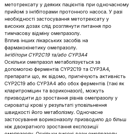
метотрексату у деяких пацієнтів при одночасному
прийомі з інгібіторами протонного насоса. У разі
необхідності застосування метотрексату у
високих дозах слід розглянути питання про
тимчасову відміну омепразолу.
Вплив інших лікарських засобів на
фармакокінетику омепразолу.
Інгібітори CYP2C19 та/або CYP3A4
Оскільки омепразол метаболізується за
допомогою ферментів CYP2C19 та CYP3A4,
препарати що, як відомо, пригнічують активність
CYP2C19 або CYP3A4 або обох ферментів (такі як
кларитроміцин та вориконазол), можуть
призводити до зростання рівнів омепразолу у
сироватці крові у результаті уповільнення
швидкості його метаболізму. Одночасне
застосування вориконазолу призводило до більш
ніж двократного зростання експозиції
омепразолу. Оскільки високі дози омепразолу