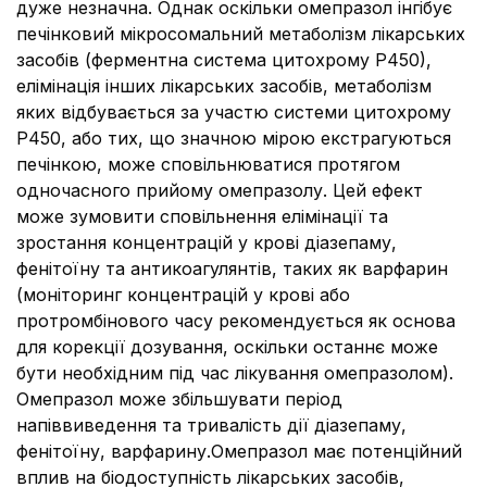
дуже незначна. Однак оскільки омепразол інгібує
печінковий мікросомальний метаболізм лікарських
засобів (ферментна система цитохрому Р450),
елімінація інших лікарських засобів, метаболізм
яких відбувається за участю системи цитохрому
Р450, або тих, що значною мірою екстрагуються
печінкою, може сповільнюватися протягом
одночасного прийому омепразолу. Цей ефект
може зумовити сповільнення елімінації та
зростання концентрацій у крові діазепаму,
фенітоїну та антикоагулянтів, таких як варфарин
(моніторинг концентрацій у крові або
протромбінового часу рекомендується як основа
для корекції дозування, оскільки останнє може
бути необхідним під час лікування омепразолом).
Омепразол може збільшувати період
напіввиведення та тривалість дії діазепаму,
фенітоїну, варфарину.Омепразол має потенційний
вплив на біодоступність лікарських засобів,