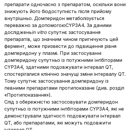
препарати одночасно з препаратом, оскільки вони
знижують його біодоступність після прийому
внутрішньо. Домперидон метаболізується
переважно за допомогоюCYP3A4. За даними
досліджень
in vitro
супутнє застосування
препаратів, що значним чином пригнічують цей
фермент, може призвести до підвищення рівня
домперидону у плазмі. При застосуванні
домперидону супутньо із потужними інгібіторами
CYP3A4, здатними подовжувати інтервал QT,
спостерігалися клінічно значущі зміни інтервалу QT.
Тому супутнє застосування домперидону із
певними препаратами протипоказане (див. розділ
«Протипоказання»).
Слід з обережністю застосовувати домперидон
супутньо із потужними інгібіторами CYP3A4, які не
демонстрували здатності подовжувати інтервал
QT, або препаратами, які можуть подовжити
інтервал QT.