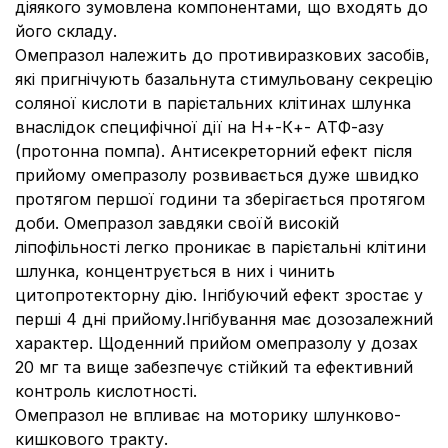
діяякого зумовлена компонентами, що входять до
його складу.
Омепразол належить до противиразкових засобів,
які пригнічують базальнута стимульовану секрецію
соляної кислоти в парієтальних клітинах шлунка
внаслідок специфічної дії на Н+-К+- АТФ-азу
(протонна помпа). Антисекреторний ефект після
прийому омепразолу розвивається дуже швидко
протягом першої години та зберігається протягом
доби. Омепразол завдяки своїй високій
ліпофільності легко проникає в парієтальні клітини
шлунка, концентрується в них і чинить
цитопротекторну дію. Інгібуючий ефект зростає у
перші 4 дні прийому.Інгібування має дозозалежний
характер. Щоденний прийом омепразолу у дозах
20 мг та вище забезпечує стійкий та ефективний
контроль кислотності.
Омепразол не впливає на моторику шлунково-
кишкового тракту.