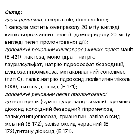
Склад:
діючі речовини:
omeprazole, domperidone;
1 капсула містить омепразолу 20 мг
(у вигляді
кишковорозчинних пелет), домперидону 30 мг (у
вигляді пелет пролонгованої дії);
допоміжні речовини кишковорозчинних пелет
: маніт
(Е 421), лактоза, моногідрат, натрію
лаурилсульфат, натрію гідрофосфат безводний,
цукроза,гіпромелоза, метакрилатний сополімер
(тип С), тальк,натрію гідроксид,поліетиленгліколь
6000, титану діоксид (Е 171);
допоміжні речовини пелет пролонгованої
дії:
нонпарель (суміш цукроза/крохмаль), кремнію
діоксид колоїдний безводний,гіпромелоза,
тальк,етилцелюлоза, триацетин, заліза оксид
жовтий (Е 172), заліза оксид червоний (Е
172),титану діоксид (Е 171).