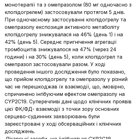
монотерапії та з омепразолом (80 мг одночасно з
клопідогрелем) застосовували протягом 5 днів.
При одночасному застосуванні клопідогрелу та
омепразолу експозиція активного метаболіту
клопідогрелу знижувалася на 46% (день 1) і на
42% (день 5). Середнє пригнічення агрегації
тромбоцитів знижувалося на 47% (через 24
години) і на 30% (день 5), коли клопідогрел та
омепразол застосовували разом. У ході
проведення іншого дослідження було показано,
що прийом клопідогрелу та омепразолу у різний
час не перешкоджав їх взаємодії, що, імовірно,
спричинено інгібуючим ефектом омепразолу на
CYP2C19. Суперечливі дані щодо клінічних проявів
цієї ФК/ФД- взаємодії з точки зору основних
серцево-судинних захворювань були
зареєстровані у ході обсерваційних і клінічних
досліджень.
Лікарські засоби, що інгібуються CYP2C19