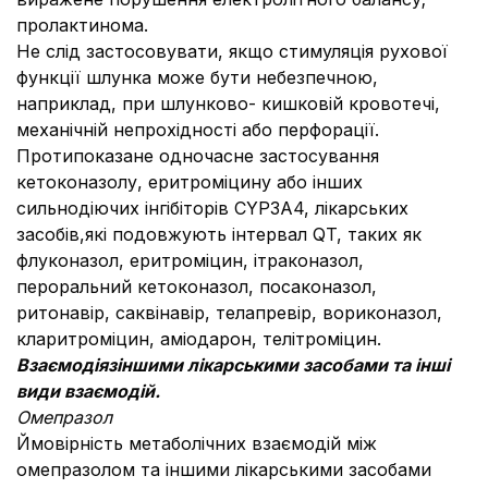
пролактинома.
Не слід застосовувати, якщо стимуляція рухової
функції шлунка може бути небезпечною,
наприклад, при шлунково- кишковій кровотечі,
механічній непрохідності або перфорації.
Протипоказане одночасне застосування
кетоконазолу, еритроміцину або інших
сильнодіючих інгібіторів CYP3A4, лікарських
засобів,які подовжують інтервал QT, таких як
флуконазол, еритроміцин, ітраконазол,
пероральний кетоконазол, посаконазол,
ритонавір, саквінавір, телапревір, вориконазол,
кларитроміцин, аміодарон, телітроміцин.
Взаємодія
з
іншими лікарськими засобами та інші
види взаємодій.
Омепразол
Ймовірність метаболічних взаємодій між
омепразолом та іншими лікарськими засобами