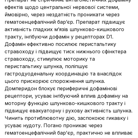
ефектів щодо центральної нервової системи,
ймовірно, через нездатність проникати через
гематоенцефалічний бар’єр. Препарат підвищує
активність гладких м’язів шлунково-кишкового
тракту, інгібуючи дофамін у рецепторах D1.
Дофамін ефективно посилює перистальтику
стравоходу і підвищує тиск нижнього сфінктера
стравоходу, стимулює моторику та
перистальтику шлунка, поліпшує
гастродуоденальну координацію та внаслідок
цього прискорює спорожнення шлунка.
Домперидон блокує периферичні дофамінові
рецептори, усуває інгібуючий вплив дофаміну на
моторну функцію шлунково-кишкового тракту і
підвищує евакуаторну і рухову активність шлунка.
Чинить протиблювотну дію, заспокоює гикавку і
усуває нудоту. Погано проникає через
гематоенцефалічний бар'єр, практично не впливає