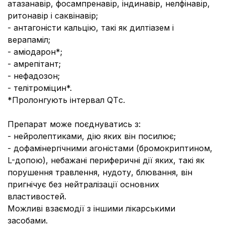
атазанавір, фосампренавір, індинавір, нелфінавір,
ритонавір і саквінавір;
- антагоністи кальцію, такі як дилтіазем і
верапаміл;
- аміодарон*;
- амрепітант;
- нефадозон;
- телітроміцин*.
*Пролонгують інтервал QTс.
Препарат може поєднуватись з:
- нейролептиками, дію яких він посилює;
- дофамінергічними агоністами (бромокриптином,
L-допою), небажані периферичні дії яких, такі як
порушення травлення, нудоту, блювання, він
пригнічує без нейтралізації основних
властивостей.
Можливі взаємодії з іншими лікарськими
засобами.