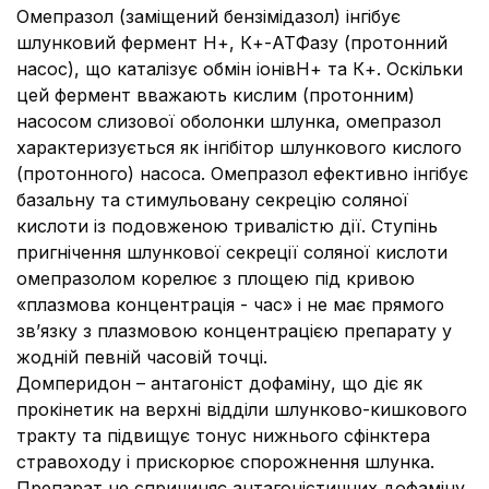
Омепразол (заміщений бензімідазол) інгібує
шлунковий фермент Н+, К+-АТФазу (протонний
насос), що каталізує обмін іонівН+ та К+. Оскільки
цей фермент вважають кислим (протонним)
насосом слизової оболонки шлунка, омепразол
характеризується як інгібітор шлункового кислого
(протонного) насоса. Омепразол ефективно інгібує
базальну та стимульовану секрецію соляної
кислоти із подовженою тривалістю дії. Ступінь
пригнічення шлункової секреції соляної кислоти
омепразолом корелює з площею під кривою
«плазмова концентрація - час» і не має прямого
зв’язку з плазмовою концентрацією препарату у
жодній певній часовій точці.
Домперидон – антагоніст дофаміну, що діє як
прокінетик на верхні відділи шлунково-кишкового
тракту та підвищує тонус нижнього сфінктера
стравоходу і прискорює спорожнення шлунка.
Препарат не спричиняє антагоністичних дофаміну