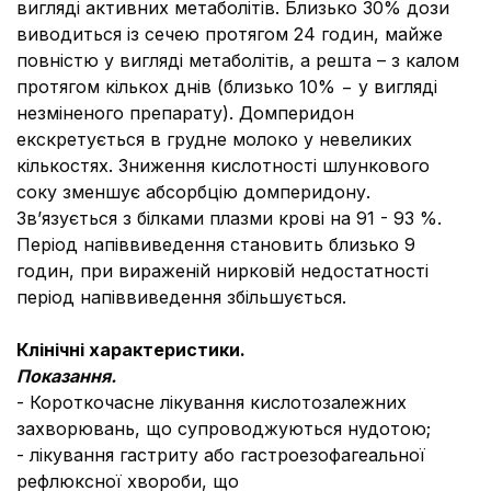
вигляді активних метаболітів. Близько 30% дози
виводиться із сечею протягом 24 годин, майже
повністю у вигляді метаболітів, а решта – з калом
протягом кількох днів (близько 10% − у вигляді
незміненого препарату). Домперидон
екскретується в грудне молоко у невеликих
кількостях. Зниження кислотності шлункового
соку зменшує абсорбцію домперидону.
Зв’язується з білками плазми крові на 91 - 93 %.
Період напіввиведення становить близько 9
годин, при вираженій нирковій недостатності
період напіввиведення збільшується.
Клінічні характеристики.
Показання.
- Короткочасне лікування кислотозалежних
захворювань, що супроводжуються нудотою;
- лікування гастриту або гастроезофагеальної
рефлюксної хвороби, що