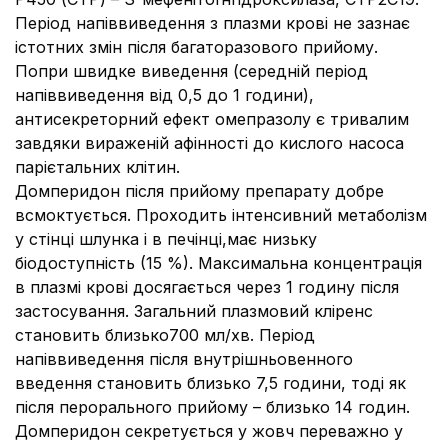
Період напіввиведення з плазми крові не зазнає
істотних змін після багаторазового прийому.
Попри швидке виведення (середній період
напіввиведення від 0,5 до 1 години),
антисекреторний ефект омепразолу є тривалим
завдяки вираженій афінності до кислого насоса
парієтальних клітин.
Домперидон після прийому препарату добре
всмоктується. Проходить інтенсивний метаболізм
у стінці шлунка і в печінці,має низьку
біодоступність (15 %). Максимальна концентрація
в плазмі крові досягається через 1 годину після
застосування. Загальний плазмовий кліренс
становить близько700 мл/хв. Період
напіввиведення після внутрішньовенного
введення становить близько 7,5 години, тоді як
після перорального прийому – близько 14 годин.
Домперидон секретується у жовч переважно у