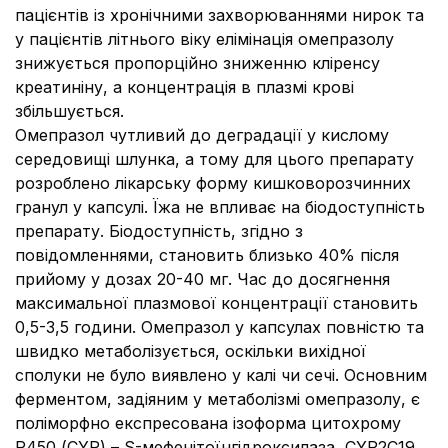
пацієнтів із хронічними захворюваннями нирок та
у пацієнтів літнього віку елімінація омепразолу
знижується пропорційно зниженню кліренсу
креатиніну, а концентрація в плазмі крові
збільшується.
Омепразол чутливий до деградації у кислому
середовищі шлунка, а тому для цього препарату
розроблено лікарську форму кишковорозчинних
гранул у капсулі. Їжа не впливає на біодоступність
препарату. Біодоступність, згідно з
повідомленнями, становить близько 40% після
прийому у дозах 20-40 мг. Час до досягнення
максимальної плазмової концентрації становить
0,5-3,5 години. Омепразол у капсулах повністю та
швидко метаболізується, оскільки вихідної
сполуки не було виявлено у калі чи сечі. Основним
ферментом, задіяним у метаболізмі омепразолу, є
поліморфно експресована ізоформа цитохрому
Р450 (CYP) – S-мефенітоїнгідроксилаза, CYP2C19.