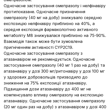
Одночасне застосування омепразолу і нелфінавіру
протипоказане. Одночасне призначення
омепразолу (40 мг на добу) знижувало середню
експозицію нелфінавіру приблизно на 40%, а
середня експозиція фармакологічно активного
метаболіту М8 знижувалася приблизно на 75-90%.
Взаємодія також може бути зумовлена
пригніченням активності CYP2C19.
Одночасне застосування омепразолу з
атазанавіром не рекомендується. Одночасне
застосування омепразолу (40 мг 1 раз на добу) та
атазанавіру у дозі 300 мг/ритонавіру у дозі 100 мг
у здорових добровольців призводило до
зниження на 75% експозиції атазанавіру.
Підвищення дози атазанавіру до 400 мг не
компенсувало впливу омепразолу на експозицію
атазанавіру. Одночасне застосування омепразолу
(20 мг один раз на добу) з атазанавіром у дозі 400