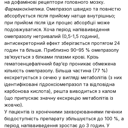
на дофамінові рецептори головного мозку.
Фармакокінетика.
Омепразол швидко та повністю
абсорбується після прийому натще внутрішньо;
при прийомі після їди процес абсорбції може
подовжуватися. Хоча період напіввиведення
омепразолу нетривалий (0,5-1,5 години),
антисекреторний ефект зберігається протягом 24
годин та більше. Приблизно 90–95 % омепразолу
зв’язується з білками плазми крові. Крізь
гематоенцефалічний бар’єр проникає обмежена
кількість омепразолу. Більша частина (77 %)
екскретується з сечею у вигляді метаболітів (з них
ідентифіковані гідроксіомепразол та відповідна
карбонова кислота), решта виводиться з калом
(що припускає значну екскрецію метаболітів із
жовчю).
У пацієнтів із хронічними захворюваннями печінки
біодоступність препарату збільшується до 100 %, а
період напіввиведення зростає до 3 годин. У