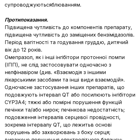
супроводжуютьсяблюванням.
Протипоказання.
Підвищена чутливість до компонентів препарату,
підвищена чутливість до заміщених бензімідазолів.
Період вагітності та годування груддю, дитячий
вік до 12 років.
Омепразол, як і інші інгібітори протонної помпи
(ІПП), не слід застосовувати одночасно з
нелфінавіром (див. «
Взаємодія з іншими
лікарськими засобами
та інші види взаємодій».
Одночасне застосування інших препаратів, що
подовжують інтервал QT або посилюють інгібітори
CYP3A4; тяжкі або помірні порушення функцій
печінки та/або нирок; печінкова недостатність;
подовження інтервалів серцевої провідності,
зокрема інтервалу QT, що лежитьв основі
порушень або захворювань з боку серця;
виражене порушення електролітного балансу;