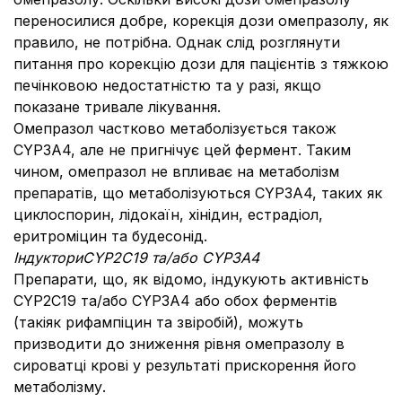
переносилися добре, корекція дози омепразолу, як
правило, не потрібна. Однак слід розглянути
питання про корекцію дози для пацієнтів з тяжкою
печінковою недостатністю та у разі, якщо
показане тривале лікування.
Омепразол частково метаболізується також
CYP3A4, але не пригнічує цей фермент. Таким
чином, омепразол не впливає на метаболізм
препаратів, що метаболізуються CYP3A4, таких як
циклоспорин, лідокаїн, хінідин, естрадіол,
еритроміцин та будесонід.
Індуктори
CYP2C19 та/або CYP3A4
Препарати, що, як відомо, індукують активність
CYP2C19 та/або CYP3A4 або обох ферментів
(такіяк рифампіцин та звіробій), можуть
призводити до зниження рівня омепразолу в
сироватці крові у результаті прискорення його
метаболізму.