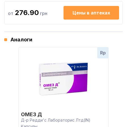
276.90
Цены в аптеках
от
грн
Аналоги
Rp
ОМЕЗ Д
Д-р Редди'с Лабораторис Лтд(IN)
Капсулы