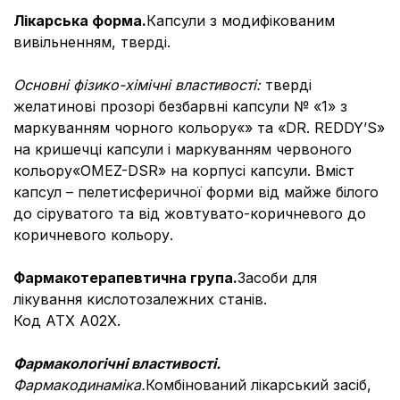
Лікарська форма.
Капсули з модифікованим
вивільненням, тверді.
Основні фізико-хімічні властивості:
тверді
желатинові прозорі безбарвні капсули № «1» з
маркуванням чорного кольору«» та «DR. REDDY’S»
на кришечці капсули і маркуванням червоного
кольору«OMEZ-DSR» на корпусі капсули. Вміст
капсул – пелетисферичної форми від майже білого
до сіруватого та від жовтувато-коричневого до
коричневого кольору.
Фармакотерапевтична група.
Засоби для
лікування кислотозалежних станів.
Код АТХ А02Х.
Фармакологічні властивості.
Фармакодинаміка.
Комбінований лікарський засіб,