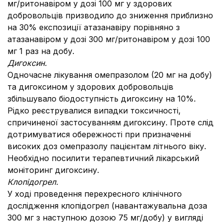
мг/ритонавіром у дозі 100 мг у здорових
добровольців призводило до зниження приблизно
на 30% експозиції атазанавіру порівняно з
атазанавіром у дозі 300 мг/ритонавіром у дозі 100
мг 1 раз на добу.
Дигоксин.
Одночасне лікування омепразолом (20 мг на добу)
та дигоксином у здорових добровольців
збільшувало біодоступність дигоксину на 10%.
Рідко реєструвалися випадки токсичності,
спричиненої застосуванням дигоксину. Проте слід
дотримуватися обережності при призначенні
високих доз омепразолу пацієнтам літнього віку.
Необхідно посилити терапевтичний лікарський
моніторинг дигоксину.
Клопідогрел.
У ході проведення перехресного клінічного
дослідження клопідогрел (навантажувальна доза
300 мг з наступною дозою 75 мг/добу) у вигляді