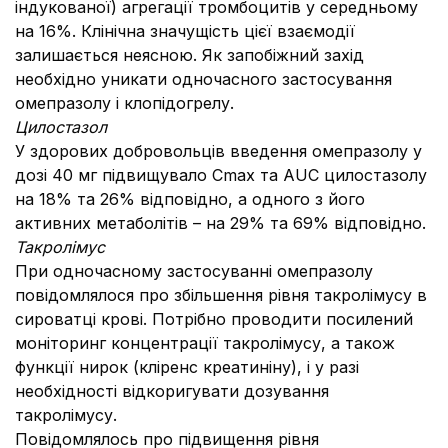
індукованої) агрегації тромбоцитів у середньому
на 16%. Клінічна значущість цієї взаємодії
залишається неясною. Як запобіжний захід
необхідно уникати одночасного застосування
омепразолу і клопідогрелу.
Цилостазол
У здорових добровольців введення омепразолу у
дозі 40 мг підвищувало Сmax та AUC цилостазолу
на 18% та 26% відповідно, а одного з його
активних метаболітів – на 29% та 69% відповідно.
Такролімус
При одночасному застосуванні омепразолу
повідомлялося про збільшення рівня такролімусу в
сироватці крові. Потрібно проводити посилений
моніторинг концентрації такролімусу, а також
функції нирок (кліренс креатиніну), і у разі
необхідності відкоригувати дозування
такролімусу.
Повідомлялось про підвищення рівня