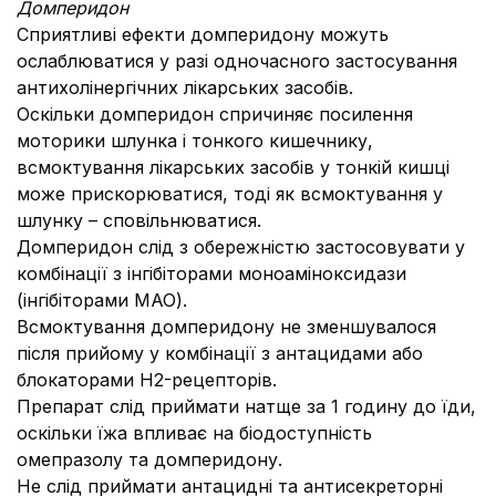
Домперидон
Сприятливі ефекти домперидону можуть
ослаблюватися у разі одночасного застосування
антихолінергічних лікарських засобів.
Оскільки домперидон спричиняє посилення
моторики шлунка і тонкого кишечнику,
всмоктування лікарських засобів у тонкій кишці
може прискорюватися, тоді як всмоктування у
шлунку – сповільнюватися.
Домперидон слід з обережністю застосовувати у
комбінації з інгібіторами моноаміноксидази
(інгібіторами МАО).
Всмоктування домперидону не зменшувалося
після прийому у комбінації з антацидами або
блокаторами Н2-рецепторів.
Препарат слід приймати натще за 1 годину до їди,
оскільки їжа впливає на біодоступність
омепразолу та домперидону.
Не слід приймати антацидні та антисекреторні