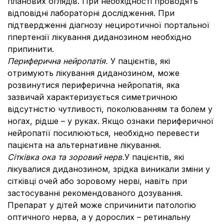
планових оглядів. При необхідності проводять
відповідні лабораторні дослідження. При
підтвердженні діагнозу нециротичної портальної
гіпертензії лікування диданозином необхідно
припинити.
Периферична нейропатія.
У пацієнтів, які
отримують лікування диданозином, може
розвинутися периферична нейропатія, яка
зазвичай характеризується симетричною
відсутністю чутливості, поколюванням та болем у
ногах, рідше – у руках. Якщо ознаки периферичної
нейропатії посилюються, необхідно перевести
пацієнта на альтернативне лікування.
Сітківка ока та зоровий нерв.
У пацієнтів, які
лікувалися диданозином, зрідка виникали зміни у
сітківці очей або зоровому нерві, навіть при
застосуванні рекомендованого дозування.
Препарат у дітей може спричинити патологію
оптичного нерва, а у дорослих – ретинальну