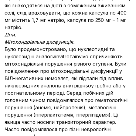
які знаходяться на дієті з обмеженим вживанням
солі, слід враховувати, що кожна капсула по 400
мг містить 1,7 мг натрію, капсула по 250 мг – 1 мг
натрію.
Діти.
Мітохондріальна дисфункція.
Було продемонстровано, що нуклеотидні та
нуклеозидні аналогиinvitroтаinvivo спричиняють
мітохондріальні порушення різного ступеня. Були
повідомлення про мітохондріальні дисфункції у
ВІЛ-негативних немовлят, які підпали під вплив
нуклеозидних аналогів внутрішньоутробно або у
постнатальному періоді. Серед побічних дій
головним чином повідомлялося про гематологічні
порушення (анемія, нейтропенія), метаболічні
порушення (гіперлактатемія, гіперліпідемія). Ці
явища часто носили транзиторний характер.
Часто повідомлялося про пізні неврологічні