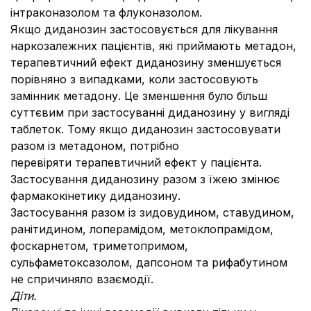
інтраконазолом та флуконазолом.
Якщо диданозин застосовується для лікування
наркозалежних пацієнтів, які приймають метадон,
терапевтичний ефект диданозину зменшується
порівняно з випадками, коли застосовують
замінник метадону. Це зменшення було більш
суттєвим при застосуванні диданозину у вигляді
таблеток. Тому якщо диданозин застосовувати
разом із метадоном, потрібно
перевіряти терапевтичний ефект у пацієнта.
Застосування диданозину разом з їжею змінює
фармакокінетику диданозину.
Застосування разом із зидовудином, ставудином,
ранітидином, лоперамідом, метоклопрамідом,
фоскарнетом, триметопримом,
сульфаметоксазолом, дапсоном та рифабутином
не спричиняло взаємодії.
Діти.