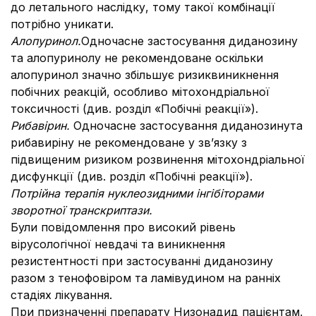
до летального наслідку, тому такої комбінації
потрібно уникати.
Алопуринол.
Одночасне застосування диданозину
та алопуринолу не рекомендоване оскільки
алопуринол значно збільшує ризиквиникнення
побічних реакцій, особливо мітохондріальної
токсичності (див. розділ «Побічні реакції»).
Рибавірин.
Одночасне застосування диданозинута
рибавиріну не рекомендоване у зв’язку з
підвищеним ризиком розвинення мітохондріальної
дисфункції (див. розділ «Побічні реакції»).
Потрійна терапія нуклеозидними інгібіторами
зворотної транскриптази.
Були повідомлення про високий рівень
вірусологічної невдачі та виникнення
резистентності при застосуванні диданозину
разом з тенофовіром та ламівудином на ранніх
стадіях лікування.
При призначенні препарату Низонадид пацієнтам,