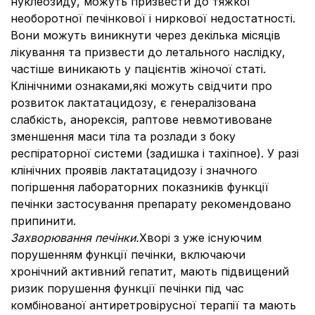
нуклеозиду, можуть призвести до тяжкої
необоротної печінкової і ниркової недостатності.
Вони можуть виникнути через декілька місяців
лікування та призвести до летального наслідку,
частіше виникають у пацієнтів жіночої статі.
Клінічними ознаками,які можуть свідчити про
розвиток лактатацидозу, є генералізована
слабкість, анорексія, раптове невмотивоване
зменшення маси тіла та розлади з боку
респіраторної системи (задишка і тахіпное). У разі
клінічних проявів лактатацидозу і значного
погіршення лабораторних показників функції
печінки застосування препарату рекомендовано
припинити.
Захворювання печінки.
Хворі з уже існуючим
порушенням функції печінки, включаючи
хронічний активний гепатит, мають підвищений
ризик порушення функції печінки під час
комбінованої антиретровірусної терапії та мають