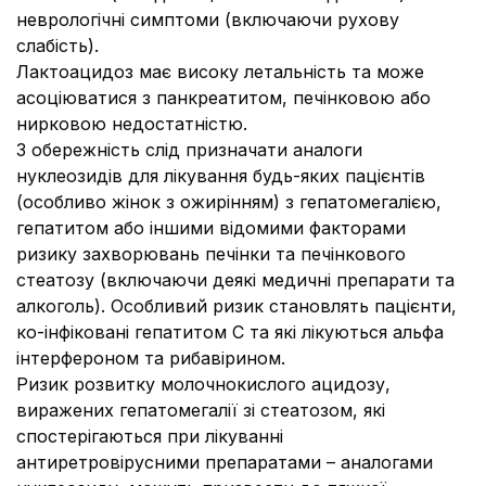
неврологічні симптоми (включаючи рухову
слабість).
Лактоацидоз має високу летальність та може
асоціюватися з панкреатитом, печінковою або
нирковою недостатністю.
З обережність слід призначати аналоги
нуклеозидів для лікування будь-яких пацієнтів
(особливо жінок з ожирінням) з гепатомегалією,
гепатитом або іншими відомими факторами
ризику захворювань печінки та печінкового
стеатозу (включаючи деякі медичні препарати та
алкоголь). Особливий ризик становлять пацієнти,
ко-інфіковані гепатитом С та які лікуються альфа
інтерфероном та рибавірином.
Ризик розвитку молочнокислого ацидозу,
виражених гепатомегалії зі стеатозом, які
спостерігаються при лікуванні
антиретровірусними препаратами – аналогами