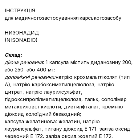
ІНСТРУКЦІЯ
для медичногозастосуваннялікарськогозасобу
НИЗОНАДИД
(NISONADID)
Склад:
діюча речовина
: 1 капсула містить диданозину 200,
або 250, або 400 мг;
допоміжні речовини:
натрію крохмальгліколят (тип
А), натрію карбоксиметилцелюлоза, натрію
цитрат, натрію лаурилсульфат,
гідроксипропілметилцелюлоза, тальк, сополімер
метакрилової кислоти, диетилфталат, кремнію
діоксид колоїдний безводний;
капсула желатинова: желатин, натрію
лаурилсульфат, титану діоксид Е 171, заліза оксид
червоний Е 172, заліза оксид жовтий Е 172.