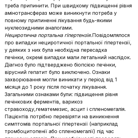
треба припинити. При швидкому підвищенні рівня
амінотрансфераз може виникнути потреба у
повному припиненні лікування будь-якими
нуклеозидними аналогами.
Нециротична портальна гіпертензія.
Повідомлялося
про випадки нециротичної портальної гіпертензії,
у деяких з них була необхідна пересадка
печінки, окремі випадки мали летальний наслідок.
Діагноз було підтверджено біопсією печінки,
вірусний гепатит було виключено. Ознаки
захворювання могли виникати у період від 1
місяця до 1 року після початку лікування.
Загальними ознаками були: підвищення рівня
печінкових ферментів, варикоз
стравоходу,гематемезис, асцит і спленомегалія.
Пацієнтів потрібно перевіряти на виникнення
симптомів портальної гіпертензії (наприклад
тромбоцитопенії або спленомегалії) під час