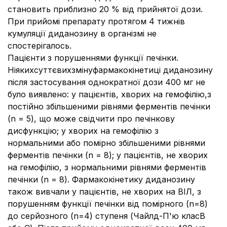
становить приблизно 20 % від прийнятої дози.
При прийомі препарату протягом 4 тижнів
кумуляції диданозину в організмі не
спостерігалось.
Пацієнти з порушеннями функції печінки.
Ніякихсуттєвихзмінуфармакокінетиці диданозину
після застосування однократної дози 400 мг не
було виявлено: у пацієнтів, хворих на гемофілію,з
постійно збільшеними рівнями ферментів печінки
(n = 5), що може свідчити про печінкову
дисфункцію; у хворих на гемофілію з
нормальними або помірно збільшеними рівнями
ферментів печінки (n = 8); у пацієнтів, не хворих
на гемофілію, з нормальними рівнями ферментів
печінки (n = 8). Фармакокінетику диданозину
також вивчали у пацієнтів, не хворих на ВІЛ, з
порушенням функції печінки від помірного (n=8)
до серйозного (n=4) ступеня (Чайлд-П'ю класB