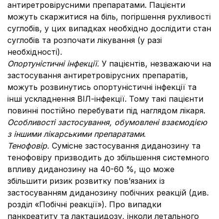
антиретровірусними препаратами. Пацієнти
можуть скаржитися на біль, погіршення рухливості
суглобів, у цих випадках необхідно дослідити стан
суглобів та розпочати лікування (у разі
необхідності).
Опортуністичні інфекції.
У пацієнтів, незважаючи на
застосування антиретровірусних препаратів,
можуть розвинутись опортуністичні інфекції та
інші ускладнення ВІЛ-інфекції. Тому такі пацієнти
повинні постійно перебувати під наглядом лікаря.
Особливості застосування, обумовлені взаємодією
з іншими лікарськими препаратами
.
Тенофовір.
Сумісне застосування диданозину та
тенофовіру призводить до збільшення системного
впливу диданозину на 40-60 %, що може
збільшити ризик розвитку пов’язаних із
застосуванням диданозину побічних реакцій (див.
розділ «
Побічні реакції
»). Про випадки
панкреатиту та лактацидозу, інколи летального