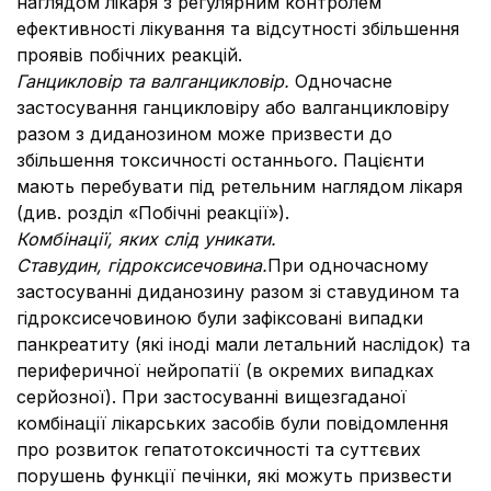
наглядом лікаря з регулярним контролем
ефективності лікування та відсутності збільшення
проявів побічних реакцій.
Ганцикловір та валганцикловір.
Одночасне
застосування ганцикловіру або валганцикловіру
разом з диданозином може призвести до
збільшення токсичності останнього. Пацієнти
мають перебувати під ретельним наглядом лікаря
(див. розділ «Побічні реакції»).
Комбінації, яких слід уникати.
Ставудин, гідроксисечовина.
При одночасному
застосуванні диданозину разом зі ставудином та
гідроксисечовиною були зафіксовані випадки
панкреатиту (які іноді мали летальний наслідок) та
периферичної нейропатії (в окремих випадках
серйозної). При застосуванні вищезгаданої
комбінації лікарських засобів були повідомлення
про розвиток гепатотоксичності та суттєвих
порушень функції печінки, які можуть призвести