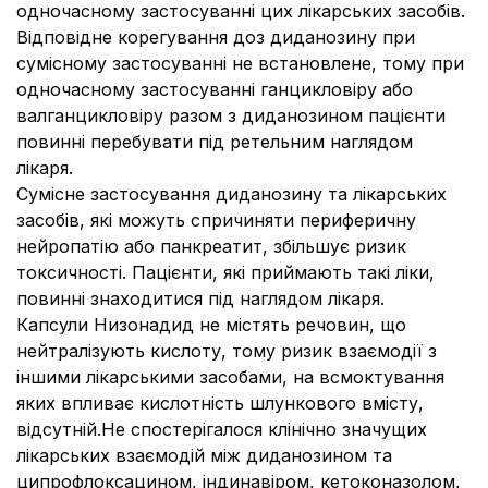
одночасному застосуванні цих лікарських засобів.
Відповідне корегування доз диданозину при
сумісному застосуванні не встановлене, тому при
одночасному застосуванні ганцикловіру або
валганцикловіру разом з диданозином пацієнти
повинні перебувати під ретельним наглядом
лікаря.
Сумісне застосування диданозину та лікарських
засобів, які можуть спричиняти периферичну
нейропатію або панкреатит, збільшує ризик
токсичності. Пацієнти, які приймають такі ліки,
повинні знаходитися під наглядом лікаря.
Капсули Низонадид не містять речовин, що
нейтралізують кислоту, тому ризик взаємодії з
іншими лікарськими засобами, на всмоктування
яких впливає кислотність шлункового вмісту,
відсутній.Не спостерігалося клінічно значущих
лікарських взаємодій між диданозином та
ципрофлоксацином, індинавіром, кетоконазолом,