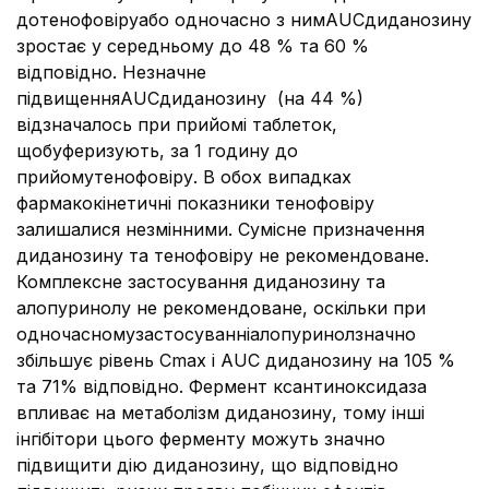
дотенофовіруабо одночасно з нимAUCдиданозину
зростає у середньому до 48 % та 60 %
відповідно. Незначне
підвищенняAUCдиданозину (на 44 %)
відзначалось при прийомі таблеток,
щобуферизують, за 1 годину до
прийомутенофовіру. В обох випадках
фармакокінетичні показники тенофовіру
залишалися незмінними. Сумісне призначення
диданозину та тенофовіру не рекомендоване.
Комплексне застосування диданозину та
алопуринолу не рекомендоване, оскільки при
одночасномузастосуванніалопуринолзначно
збільшує рівень Сmax і AUC диданозину на 105 %
та 71% відповідно. Фермент ксантиноксидаза
впливає на метаболізм диданозину, тому інші
інгібітори цього ферменту можуть значно
підвищити дію диданозину, що відповідно