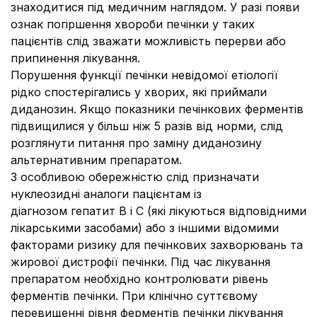
знаходитися під медичним наглядом. У разі появи
ознак погіршення хвороби печінки у таких
пацієнтів слід зважати можливість перерви або
припинення лікування.
Порушення функції печінки невідомої етіології
рідко спостерігались у хворих, які приймали
диданозин. Якщо показники печінкових ферментів
підвищилися у більш ніж 5 разів від норми, слід
розглянути питання про заміну диданозину
альтернативним препаратом.
З особливою обережністю слід призначати
нуклеозидні аналоги пацієнтам із
діагнозом гепатит В і С (які лікуються відповідними
лікарськими засобами) або з іншими відомими
факторами ризику для печінкових захворювань та
жирової дистрофії печінки. Під час лікування
препаратом необхідно контролювати рівень
ферментів печінки. При клінічно суттєвому
перевищенні рівня ферментів печінки лікування