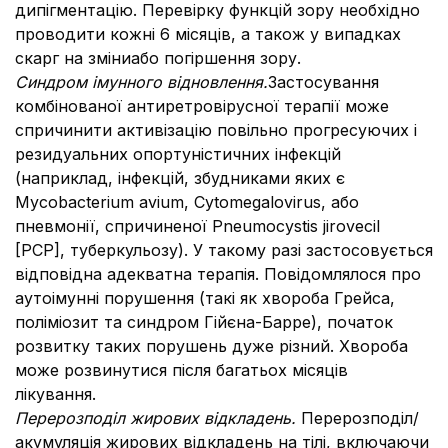
дипігментацію. Перевірку функцій зору необхідно
проводити кожні 6 місяців, а також у випадках
скарг на зміниабо погіршення зору.
Синдром імунного відновлення.
Застосування
комбінованої антиретровірусної терапії може
спричинити активізацію повільно прогресуючих і
резидуальних опортуністичних інфекцій
(наприклад, інфекцій, збудниками яких є
Mycobacterium avium, Cytomegalovirus, або
пневмонії, спричиненої Pneumocystis jirovecil
[PCP], туберкульозу). У такому разі застосовується
відповідна адекватна терапія. Повідомлялося про
аутоімунні порушення (такі як хвороба Грейса,
поліміозит та синдром Гійєна-Барре), початок
розвитку таких порушень дуже різний. Хвороба
може розвинутися після багатьох місяців
лікування.
Перерозподіл жирових відкладень.
Перерозподіл/
акумуляція жирових відкладень на тілі, включаючи