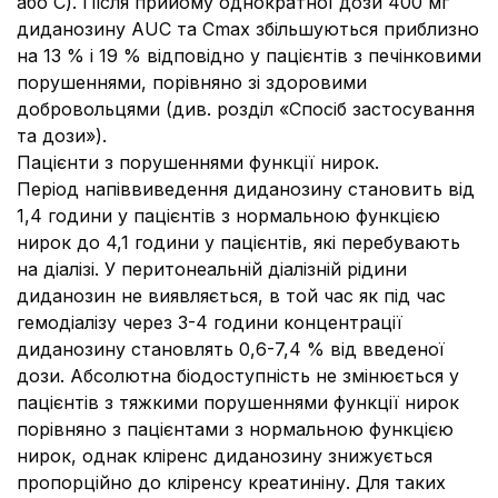
або C). Після прийому однократної дози 400 мг
диданозину AUC та Сmax збільшуються приблизно
на 13 % і 19 % відповідно у пацієнтів з печінковими
порушеннями, порівняно зі здоровими
добровольцями (див. розділ «
Спосіб застосування
та дози
»).
Пацієнти з порушеннями функції нирок.
Період напіввиведення диданозину становить від
1,4 години у пацієнтів з нормальною функцією
нирок до 4,1 години у пацієнтів, які перебувають
на діалізі. У перитонеальній діалізній рідини
диданозин не виявляється, в той час як під час
гемодіалізу через 3-4 години концентрації
диданозину становлять 0,6-7,4 % від введеної
дози. Абсолютна біодоступність не змінюється у
пацієнтів з тяжкими порушеннями функції нирок
порівняно з пацієнтами з нормальною функцією
нирок, однак кліренс диданозину знижується
пропорційно до кліренсу креатиніну. Для таких