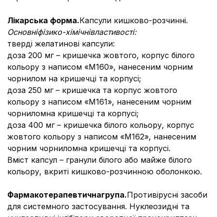
Лікарська форма.
Капсули кишково-розчинні.
Основні
фізико-хімічні
властивості:
тверді желатинові капсули:
доза 200 мг – кришечка жовтого, корпус білого
кольору з написом «М160», нанесеним чорним
чорнилом на кришечці та корпусі;
доза 250 мг – кришечка та корпус жовтого
кольору з написом «М161», нанесеним чорним
чорниломна кришечці та корпусі;
доза 400 мг – кришечка білого кольору, корпус
жовтого кольору з написом «М162», нанесеним
чорним чорниломна кришечці та корпусі.
Вміст капсул – гранули білого або майже білого
кольору, вкриті кишково-розчинною оболонкою.
Фармакотерапевтична
група.
Противірусні засоби
для системного застосування. Нуклеозидні та