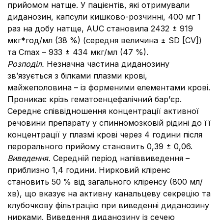
прийомом натще. У пацієнтів, які отримували
диданозин, капсули кишково-розчинні, 400 мг 1
раз на добу натще, AUC становила 2432 ± 919
мкг*год/мл (38 %) (середня величина ± SD [CV])
та Сmax – 933 ± 434 мкг/мл (47 %).
Розподіл.
Незначна частина диданозину
зв’язується з білками плазми крові,
майжеполовина – із форменими елементами крові.
Проникає крізь гематоенцефалічний бар’єр.
Середнє співвідношення концентрації активної
речовини препарату у спинномозковій рідині до її
концентрації у плазмі крові через 4 години після
перорального прийому становить 0,39 ± 0,06.
Виведення.
Середній період напіввиведення –
приблизно 1,4 години. Нирковий кліренс
становить 50 % від загального кліренсу (800 мл/
хв), що вказує на активну канальцеву секрецію та
клубочкову фільтрацію при виведенні диданозину
нирками. Виведення диданозину із сечею