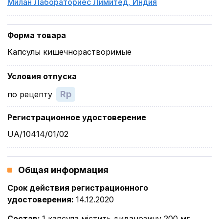
Милан Лабораториес Лимитед
,
Индия
Форма товара
Капсулы кишечнорастворимые
Условия отпуска
Rp
по рецепту
Регистрационное удостоверение
UA/10414/01/02
Общая информация
Срок действия регистрационного
удостоверения
:
14.12.2020
Состав
:
1 капсула містить диданозину 200 мг