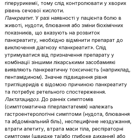
гіперурикемії, тому слід контролювати у хворих
рівень сечової кислоти.
Панкреатит.
У разі наявності у пацієнта болю в
животі, нудоти, блювання або зміни біохімічних
показників, що вказують на розвиток
панкреатиту, необхідно відмінити препарат до
виключення діагнозу «панкреатит». Слід
утримуватися від призначення препарату у
комбінації зіншими лікарськими засобами
які
виявляють панкреатичну токсичність (наприклад,
пентамідином). Значне підвищення рівня
тригліцеридів є відомою причиною панкреатиту
та потребує ретельного спостереження.
Лактатацидоз.
До ранніх симптомів
(симптоматична гіперлактатемія) належать
гастроентерологічні симптоми (нудота, блювання
та абдомінальний біль), неспецифічне нездужання,
втрати апетиту, втрата маси тіла, респіраторні
симптоми (швидке та/або глибоке дихання) або