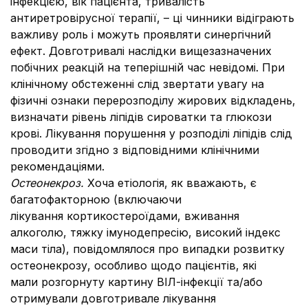
інфекцією, вік пацієнта, тривалість
антиретровірусної терапії, – ці чинники відіграють
важливу роль і можуть проявляти синергічний
ефект. Довготривалі наслідки вищезазначених
побічних реакцій на теперішній час невідомі. При
клінічному обстеженні слід звертати увагу на
фізичні ознаки перерозподілу жирових відкладень,
визначати рівень ліпідів сироватки та глюкози
крові. Лікування порушення у розподілі ліпідів слід
проводити згідно з відповідними клінічними
рекомендаціями.
Oстеонекроз.
Хоча етіологія, як вважають, є
багатофакторною (включаючи
лікування кортикостероїдами, вживання
алкоголю, тяжку імунодепресію, високий індекс
маси тіла), повідомлялося про випадки розвитку
остеонекрозу, особливо щодо пацієнтів, які
мали розгорнуту картину ВІЛ-інфекції та/або
отримували довготривале лікування