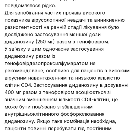
повідомлялося рідко.
Для запобігання частих проявів високого
показника вірусологічної невдачі та виникненню
резистентності на ранній стадії лікування було
досліджено застосування меншої дози
диданозину (250 мг) разом з тенофовіром.
У зв’язку з цим одночасне застосування
диданозину разом із
тенофовірдезопроксилфумаратом не
рекомендоване, особливо для пацієнтів з високим
вірусним навантаженням та низькою кількістю
клітин CD4. Застосування диданозину в дозуванні
400 мг разом з тенофовіром асоціюється зі
значним зменшенням кількості CD4-клітин, це
може бути пов’язано зі збільшенням
внутрішньоклітинного фосфорюлювання
диданозину. Якщо така комбінація необхідна,
пацієнти повинні перебувати під постійним