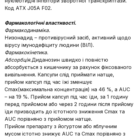
нуклеотидні інгібітори зворотної транскриптази.
Код АТХ J05А F02.
Фармакологічні властивості.
Фармакодинаміка.
Низонадид – противірусний засіб, активний щодо
вірусу імунодефіциту людини (ВІЛ).
Фармакокінетика.
Абсорбція.
Диданозин швидко і повністю
абсорбується з кишечнику за рахунок фіксованого
вивільнення. Капсули слід приймати натще,
прийом капсул під час їжі зменшує
Сmax(максимальна концентрація) на 46 %, а AUC
– на 19 %. Прийом капсул під час їди, за 1 годину
перед прийомом або через 2 години після прийому
їди призводить до істотного зниження Сmax та
AUC порівняно з прийомом натще.
Прийом препарату з йогуртом або яблучним
мусом істотно знижує AUC та Сmax порівняно з