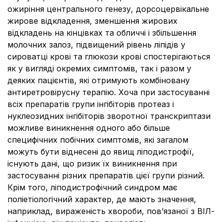
ожиріння центрального генезу, дорсоцервікальне
жирове відкладення, зменшення жирових
відкладень на кінцівках та обличчі і збільшення
молочних залоз, підвищений рівень ліпідів у
сироватці крові та глюкози крові спостерігаються
як у вигляді окремих симптомів, так і разом у
деяких пацієнтів, які отримують комбіновану
антиретровірусну терапію. Хоча при застосуванні
всіх препаратів групи інгібіторів протеаз і
нуклеозидних інгібіторів зворотної транскриптази
можливе виникнення одного або більше
специфічних побічних симптомів, які загалом
можуть бути віднесені до явищ ліподистрофії,
існують дані, що ризик їх виникнення при
застосуванні різних препаратів цієї групи різний.
Крім того, ліподистрофічний синдром має
поліетіологічний характер, де мають значення,
наприклад, вираженість хвороби, пов’язаної з ВІЛ-