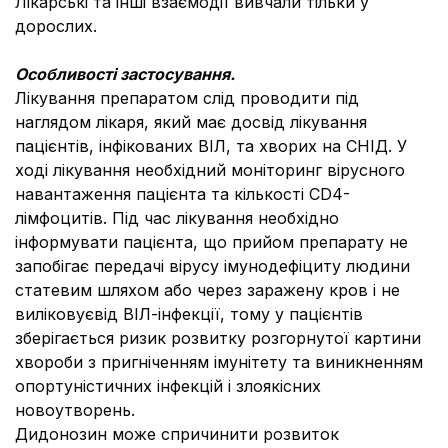
Лікарські та інші взаємодії вивчали тільки у
дорослих.
Особливості застосування.
Лікування препаратом слід проводити під
наглядом лікаря, який має досвід лікування
пацієнтів, інфікованих ВІЛ, та хворих на СНІД. У
ході лікування необхідний моніторинг вірусного
навантаження пацієнта та кількості СD4-
лімфоцитів. Під час лікування необхідно
інформувати пацієнта, що прийом препарату не
запобігає передачі вірусу імунодефіциту людини
статевим шляхом або через заражену кров і не
виліковуєвід ВІЛ-інфекції, тому у пацієнтів
зберігається ризик розвитку розгорнутої картини
хвороби з пригніченням імунітету та виникненням
опортуністичних інфекцій і злоякісних
новоутворень.
Дидонозин може спричинити розвиток