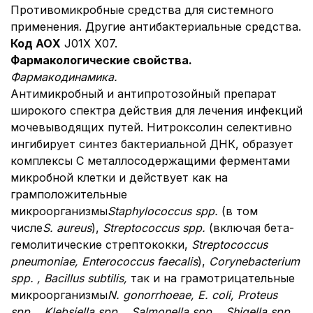
Противомикробные средства для системного
применения. Другие антибактериальные средства.
Код АО
X
Ј01Х Х07.
Фармакологические свойства.
Фармакодинамика.
Антимикробный и антипротозойный препарат
широкого спектра действия для лечения инфекций
мочевыводящих путей. Нитроксолин селективно
ингибирует синтез бактериальной ДНК, образует
комплексы С металлосодержащими ферментами
микробной клетки и действует как на
грамположительные
микроорганизмы
Staphylococcus spp.
(в том
числе
S. aureus
),
Streptococcus spp.
(включая бета-
гемолитические стрептококки,
Streptococcus
pneumoniae, Enterococcus faecalis
),
Corynebacterium
spp. , Bacillus subtilis,
так и на грамотрицательные
микроорганизмы
N. gonorrhoeae, E. coli, Proteus
spp. , Klebsiella spp. , Salmonella spp. , Shigella spp. ,