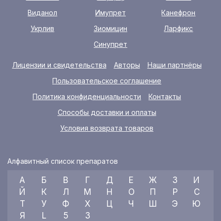
Виданол
Имупрет
Канефрон
Укрлив
Зиомицин
Ларфикс
Синупрет
Лицензии и свидетельства
Авторы
Наши партнёры
Пользовательское соглашение
Политика конфиденциальности
Контакты
Способы доставки и оплаты
Условия возврата товаров
Алфавитный список препаратов
А
Б
В
Г
Д
Е
Ж
З
И
Й
К
Л
М
Н
О
П
Р
С
Т
У
Ф
Х
Ц
Ч
Ш
Э
Ю
Я
L
5
3