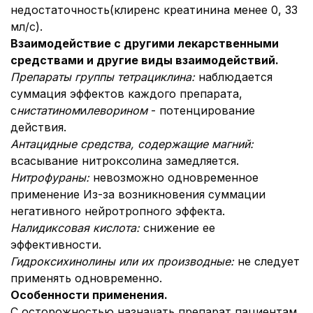
недостаточность(клиренс креатинина менее 0, 33
мл/с).
Взаимодействие с другими лекарственными
средствами и другие виды взаимодействий.
Препараты группы тетрациклина:
наблюдается
суммация эффектов каждого препарата,
с
нистатином
и
леворином
- потенцирование
действия.
Антацидные средства, содержащие магний:
всасывание нитроксолина замедляется.
Нитрофураны:
невозможно одновременное
применение Из-за возникновения суммации
негативного нейротропного эффекта.
Налидиксовая кислота:
снижение ее
эффективности.
Гидроксихинолины или их производные:
не следует
применять одновременно.
Особенности применения.
С осторожностью назначать препарат пациентам