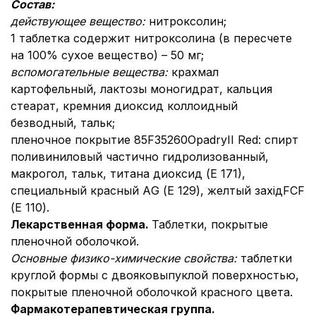
Состав:
действующее вещество:
нитроксолин;
1 таблетка содержит нитроксолина (в пересчете
на 100% сухое вещество) – 50 мг;
вспомогательные вещества:
крахмал
картофельный, лактозы моногидрат, кальция
стеарат, кремния диоксид коллоидный
безводный, тальк;
пленочное покрытие 85F35260OpadryII Red: спирт
поливиниловый частично гидролизованный,
макрогол, тальк, титана диоксид (Е 171),
специальный красный АG (Е 129), желтый західFCF
(Е 110).
Лекарственная форма.
Таблетки, покрытые
пленочной оболочкой.
Основные физико-химические свойства:
таблетки
круглой формы с двояковыпуклой поверхностью,
покрытые пленочной оболочкой красного цвета.
Фармакотерапевтическая группа.