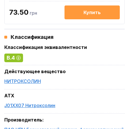
73.50
Купить
грн
Классификация
Классификация эквивалентности
B.4
Действующее вещество
НИТРОКСОЛИН
ATX
J01XX07 Нитроксолин
Производитель
: