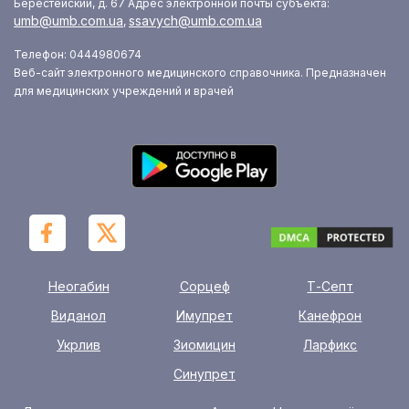
Берестейский, д. 67
Адрес электронной почты субъекта:
umb@umb.com.ua
ssavych@umb.com.ua
,
Телефон: 0444980674
Веб-сайт электронного медицинского справочника. Предназначен
для медицинских учреждений и врачей
Неогабин
Сорцеф
Т-Септ
Виданол
Имупрет
Канефрон
Укрлив
Зиомицин
Ларфикс
Синупрет