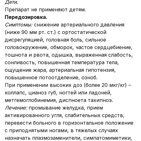
Дети.
Препарат не применяют детям.
Передозировка.
Симптомы:
снижение артериального давления
(ниже 90 мм рт. ст.) с ортостатической
дисрегуляцией, головная боль, сильное
головокружение, обморок, частое сердцебиение,
тошнота и рвота, одышка, выраженная слабость,
сонливость, повышенная температура тела,
ощущение жара, артериальная гипотензия,
повышенное потоотделение, озноб.
При применении высоких доз (более 20 мкг/кг) –
коллапс, цианоз губ, ногтей или ладоней,
метгемоглобинемия, диспноета тахипноэ.
Лечение:
промывание желудка, прием
активированного угля, слабительных средств,
перевести больного в горизонтальное положение
с приподнятыми ногами, в тяжелых случаях
назначать плазмозаменители, симпатомиметики,