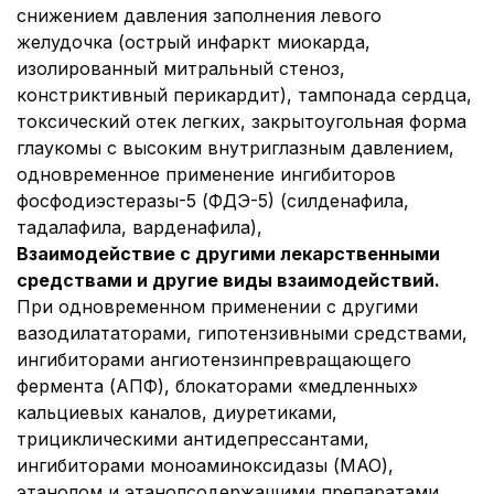
снижением давления заполнения левого
желудочка (острый инфаркт миокарда,
изолированный митральный стеноз,
констриктивный перикардит), тампонада сердца,
токсический отек легких, закрытоугольная форма
глаукомы с высоким внутриглазным давлением,
одновременное применение ингибиторов
фосфодиэстеразы-5 (ФДЭ-5) (силденафила,
тадалафила, варденафила),
Взаимодействие с другими лекарственными
средствами и другие виды взаимодействий.
При одновременном применении с другими
вазодилататорами, гипотензивными средствами,
ингибиторами ангиотензинпревращающего
фермента (АПФ), блокаторами «медленных»
кальциевых каналов, диуретиками,
трициклическими антидепрессантами,
ингибиторами моноаминоксидазы (МАО),
этанолом и этанолсодержащими препаратами,