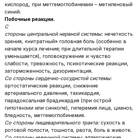
кислород, при метгемоглобинемии – метиленовый
синий.
Побочные реакции.
С
стороны центральной нервной системы:
нечеткость
зрения, «нитратный» головная боль (особенно в
начале курса лечения; при длительной терапии
уменьшается), головокружение и чувство
слабости, тревожность, психотические реакции,
заторможенность, дезориентация.
Со стороны сердечно-сосудистой системы:
ортостатические реакции, снижение
артериального давления, тахикардия,
парадоксальная брадикардия (при острой
гипотензии или синкопе), гиперемия лица, цианоз,
бледность, метгемоглобинемия.
Со стороны пищеварительного тракта:
сухость в
ротовой полости, тошнота, рвота, боль в животе.
Со стороны иммунной системы:
аллергические