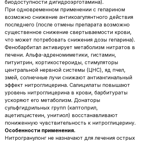
биодоступности дигидроэрготамина).
При одновременном применении с гепарином
возможно снижение антикоагулянтного действия
последнего (после отмены препарата возможно
существенное снижение свертываемости крови,
что может потребовать снижения дозы гепарина).
Фенобарбитал активирует метаболизм нитратов в
печени. Альфа-адреномиметики, гистамин,
питуитрин, кортикостероиды, стимуляторы
центральной нервной системы (ЦНС), яд пчел,
змей, солнечные лучи снижают антиангинальный
эффект нитроглицерина. Салицилаты повышают
уровень нитроглицерина в крови, барбитураты
ускоряют его метаболизм. Донаторы
сульфгидрильных групп (каптоприл,
ацетилцистеин, унитиол) восстанавливают
пониженную чувствительность к нитроглицерину.
Особенности применения.
Нитрогранулонг не назначают для лечения острых