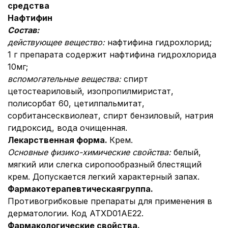
средства
Нафтифин
Состав:
действующее вещество:
нафтифина гидрохлорид;
1 г препарата содержит нафтифина гидрохлорида
10мг;
вспомогательные вещества:
спирт
цетостеариловый, изопропилмиристат,
полисорбат 60, цетилпальмитат,
сорбитансесквиолеат, спирт бензиловый, натрия
гидроксид, вода очищенная.
Лекарственная форма.
Крем.
Основные физико-химические свойства:
белый,
мягкий или слегка сиропообразный блестящий
крем. Допускается легкий характерный запах.
Фармакотерапевтическая
группа.
Противогрибковые препараты для применения в
дерматологии. Код АТХD01AE22.
Фармакологические свойства.