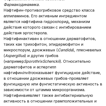
Фармакодинамика.
Нафтифин-противогрибковое средство класса
аллиламинов. Его активным ингредиентом
является нафтифина гидрохлорид, механизм
действия которого связан с ингибированием
действия эргостерола.
Нафтифинактивен в отношении дерматофитов,
таких как трихофитон, эпидермофитон и
микроспорум, дрожжевых (
Candida
), плесневелых
(
Aspergillus
) и других грибов
(например
Sporothrix
Schenckii
). Относительно
дерматофитов и аспергилл
нафтифин
in
vitro
оказывает фунгицидное действие,
в отношении дрожжевых грибов-проявляет
фунгицидную или фунгистатическую активность в
зависимости от штамма микроорганизма.
Нафтифинвиявляет также антибактериальную
активность в отношении грамположительных и