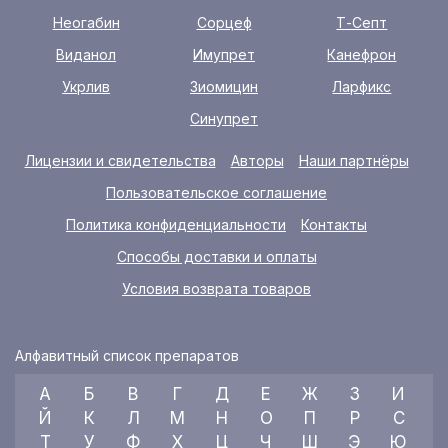
Неогабин
Сорцеф
Т-Септ
Виданол
Имупрет
Канефрон
Укрлив
Зиомицин
Ларфикс
Синупрет
Лицензии и свидетельства
Авторы
Наши партнёры
Пользовательское соглашение
Политика конфиденциальности
Контакты
Способы доставки и оплаты
Условия возврата товаров
Алфавитный список препаратов
А
Б
В
Г
Д
Е
Ж
З
И
Й
К
Л
М
Н
О
П
Р
С
Т
У
Ф
Х
Ц
Ч
Ш
Э
Ю