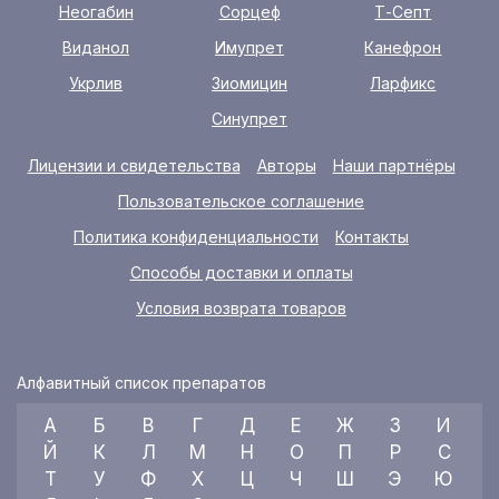
Неогабин
Сорцеф
Т-Септ
Виданол
Имупрет
Канефрон
Укрлив
Зиомицин
Ларфикс
Синупрет
Лицензии и свидетельства
Авторы
Наши партнёры
Пользовательское соглашение
Политика конфиденциальности
Контакты
Способы доставки и оплаты
Условия возврата товаров
Алфавитный список препаратов
А
Б
В
Г
Д
Е
Ж
З
И
Й
К
Л
М
Н
О
П
Р
С
Т
У
Ф
Х
Ц
Ч
Ш
Э
Ю