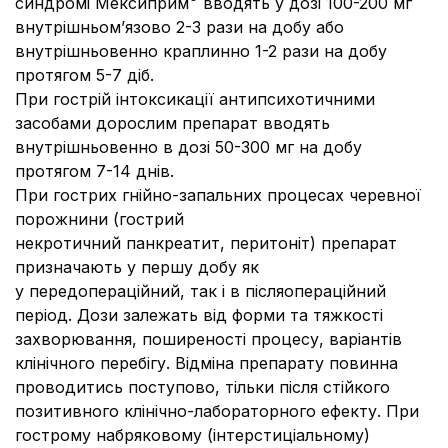
синдромі
Мексиприм
вводять у дозі 100-200 мг
внутрішньом’язово 2-3 рази на добу або
внутрішньовенно краплинно 1-2 рази на добу
протягом 5-7 діб.
При гострій інтоксикації антипсихотичними
засобами
дорослим препарат вводять
внутрішньовенно в дозі 50-300 мг на добу
протягом 7-14 днів.
При гострих гнійно-запальних процесах черевної
порожнини
(гострий
некротичний панкреатит, перитоніт) препарат
призначають у першу добу як
у передопераційний, так і в післяопераційний
період. Дози залежать від форми та тяжкості
захворювання, поширеності процесу, варіантів
клінічного перебігу. Відміна препарату повинна
проводитись поступово, тільки після стійкого
позитивного клінічно-лабораторного ефекту. При
гострому набряковому (інтерстиціальному)