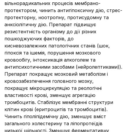
вільнорадикальних процесів мембрано-
протектором, чинить антигіпоксичну дію, стрес-
протекторну, ноотропну, протисудомну та
анксіолітичну дію. Препарат підвищує
резистентність організму до дії різних
пошкоджуючих факторів, до
кисневозалежних патологічних станів (шок,
гіпоксія та ішемія, порушення мозкового
кровообігу, інтоксикація алкоголем та
антипсихотичними засобами (нейролептиками)).
Препарат покращує мозковий метаболізм і
кровозабезпечення головного мозку,
покращує мікроциркуляцію та реологічні
властивості крові, зменшує агрегацію
тромбоцитів. Стабілізує мембранні структури
клітин крові (еритроцитів та тромбоцитів).
Чинить гіполіпідемічну дію, зменшує вміст
загального холестерину та ліпопротеїдів
низької щільності. Зменшує ферментативну