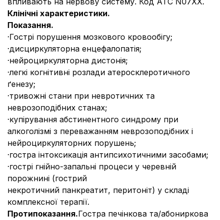
впливають на нервову систему. Код АТС N07XX.
Клінічні характеристики.
Показання.
·
Гострі порушення мозкового кровообігу;
·
дисциркуляторна енцефалопатія;
·
нейроциркуляторна дистонія;
·
легкі когнітивні розлади атеросклеротичного
ґенезу;
·
тривожні стани при невротичних та
неврозоподібних станах;
·
купірування абстинентного синдрому при
алкоголізмі з переважанням неврозоподібних і
нейроциркуляторних порушень;
·
гостра інтоксикація антипсихотичними засобами;
·
гострі гнійно-запальні процеси у черевній
порожнині (гострий
некротичний панкреатит, перитоніт) у складі
комплексної терапії.
Протипоказання.
Гостра печінкова та/або
ниркова