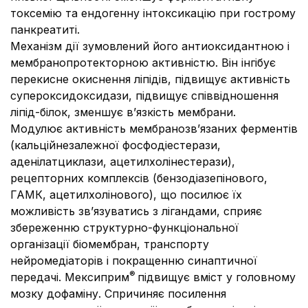
токсемію та ендогенну інтоксикацію при гострому
панкреатиті.
Механізм дії зумовлений його антиоксидантною і
мембранопротекторною активністю. Він інгібує
перекисне окиснення ліпідів, підвищує активність
супероксидоксидази, підвищує співвідношення
ліпід-білок, зменшує в’язкість мембрани.
Модулює активність мембранозв’язаних ферментів
(кальційнезалежної фосфодіестерази,
аденілатциклази, ацетилхолінестерази),
рецепторних комплексів (бензодіазепінового,
ГАМК, ацетилхолінового), що посилює їх
можливість зв’язуватись з лігандами, сприяє
збереженню структурно-функціональної
організації біомембран, транспорту
нейромедіаторів і покращенню синаптичної
®
передачі. Мексиприм
підвищує вміст у головному
мозку дофаміну. Спричиняє посилення