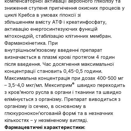
компенсаторної активації аеробного гліколізу та
зниження ступеня пригнічення окисних процесів у
циклі Кребса в умовах гіпоксії зі
збільшенням вмісту АТФ і креатинфосфату,
активацію енергосинтезуючих функцій
мітохондрій, стабілізацію клітинних мембран.
Фармакокінетика.
При
внутрішньом’язовому введенні препарат
визначається в плазмі крові протягом 4 годин
після введення. Час досягнення максимальної
концентрації становить 0,45-0,5 години.
Максимальна концентрація при дозах 400-500 мг
®
– 3,5-4,0 мкг/мл. Мексиприм
швидко переходить
з кров’яного русла в органи і тканини та швидко
елімінується з організму. Препарат виводиться з
організму із сечею, в основному в
глюкуронокон’югованій формі та в незначних
кількостях – у незміненому вигляді.
Фармацевтичні характеристики: