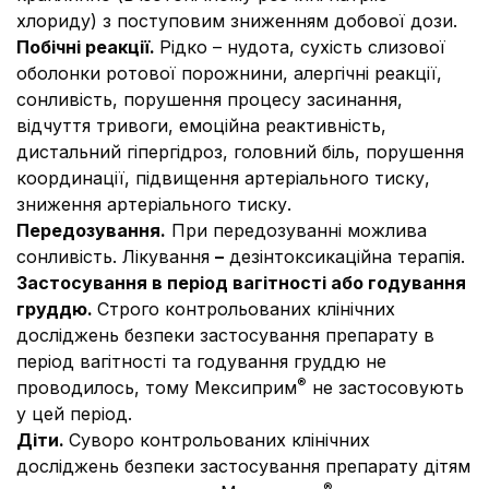
хлориду) з поступовим зниженням добової дози.
Побічні реакції
.
Рідко – нудота, сухість слизової
оболонки ротової порожнини, алергічні реакції,
сонливість, порушення процесу засинання,
відчуття тривоги, емоційна реактивність,
дистальний гіпергідроз, головний біль, порушення
координації,
підвищення артеріального тиску,
зниження артеріального тиску.
Передозування.
При передозуванні можлива
сонливість. Лікування
–
дезінтоксикаційна терапія.
Застосування в період вагітності або годування
груддю.
Строго контрольованих клінічних
досліджень безпеки застосування препарату в
період вагітності та годування груддю не
®
проводилось, тому Мексиприм
не застосовують
у цей період.
Діти.
Суворо контрольованих клінічних
досліджень безпеки застосування препарату дітям
®