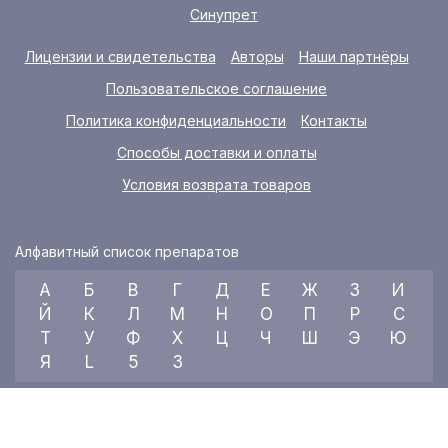
Синупрет
Лицензии и свидетельства
Авторы
Наши партнёры
Пользовательское соглашение
Политика конфиденциальности
Контакты
Способы доставки и оплаты
Условия возврата товаров
Алфавитный список препаратов
А
Б
В
Г
Д
Е
Ж
З
И
Й
К
Л
М
Н
О
П
Р
С
Т
У
Ф
Х
Ц
Ч
Ш
Э
Ю
Я
L
5
3
© 2026 RX index, ООО «УКРАИНСКИЙ МЕДИЦИНСКИЙ ВЕСТНИК»
Все права защищены.