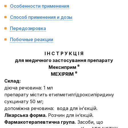
Особенности применения
Способ применения и дозы
Передозировка
Побочные реакции
І Н С Т Р У К Ц І Я
для медичного застосування препарату
®
Мексиприм
®
MEXIPRIM
Склад
:
діюча речовина:
1 мл
препарату містить етилметилгідроксипіридину
сукцинату 50 мг;
допоміжна речовина:
вода для ін'єкцій.
Лікарська форма.
Розчин для ін‘єкцій.
Фармакотерапевтична група.
Засоби, що