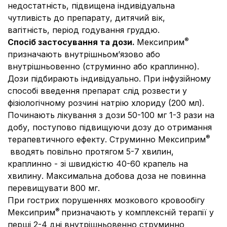
недостатність, підвищена індивідуальна
чутливість до препарату, дитячий вік,
вагітність, період годування груддю.
®
Спосіб застосування та дози
.
Мексиприм
призначають внутрішньом’язово або
внутрішньовенно (струминно або краплинно).
Дози підбирають індивідуально. При інфузійному
способі введення препарат слід розвести у
фізіологічному розчині натрію хлориду (200 мл).
Починають лікування з дози 50-100 мг 1-3 рази на
добу, поступово підвищуючи дозу до отримання
®
терапевтичного ефекту. Струминно Мексиприм
вводять повільно протягом 5-7 хвилин,
краплинно - зі швидкістю 40-60 крапель на
хвилину. Максимальна добова доза не повинна
перевищувати 800 мг.
При гострих порушеннях мозкового кровообігу
®
Мексиприм
призначають у комплексній терапії у
перші 2-4 дні внутрішньовенно струминно