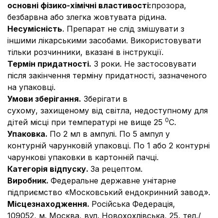
основні фізико-хімічні властивості:
прозора,
безбарвна або злегка жовтувата рідина.
Несумісність
. Препарат не слід змішувати з
іншими лікарськими засобами. Використовувати
тільки розчинники, вказані в інструкції.
Термін придатності.
3 роки. Не застосовувати
після закінчення терміну придатності, зазначеного
на упаковці.
Умови зберігання.
Зберігати в
сухому, захищеному від світла, недоступному для
0
дітей місці при температурі не вище 25
С.
Упаковка.
По 2 мл в ампулі. По 5 ампул у
контурній чарунковій упаковці. По 1 або 2 контурні
чарункові упаковки в картонній пачці.
Категорія відпуску.
За рецептом.
Виробник.
Федеральне державне унітарне
підприємство «Московський ендокринний завод».
Місцезнаходження.
Російська Федерація,
109052, м. Москва, вул. Новохохлівська, 25, тел./