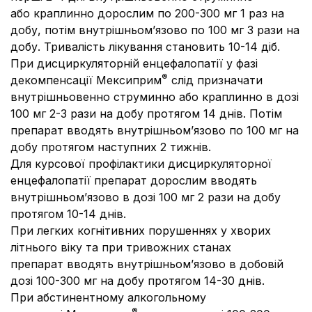
або краплинно дорослим по 200-300 мг 1 раз на
добу, потім внутрішньом’язово по 100 мг 3 рази на
добу. Тривалість лікування становить 10-14 діб.
При дисциркуляторній енцефалопатії
у фазі
®
декомпенсації Мексиприм
слід призначати
внутрішньовенно струминно або краплинно в дозі
100 мг 2-3 рази на добу протягом 14 днів. Потім
препарат вводять внутрішньом’язово по 100 мг на
добу протягом наступних 2 тижнів.
Для курсової профілактики дисциркуляторної
енцефалопатії препарат дорослим вводять
внутрішньом’язово в дозі 100 мг 2 рази на добу
протягом 10-14 днів.
При легких когнітивних порушеннях у хворих
літнього віку та при тривожних станах
препарат вводять внутрішньом’язово в добовій
дозі 100-300 мг на добу протягом 14-30 днів.
При абстинентному алкогольному
®