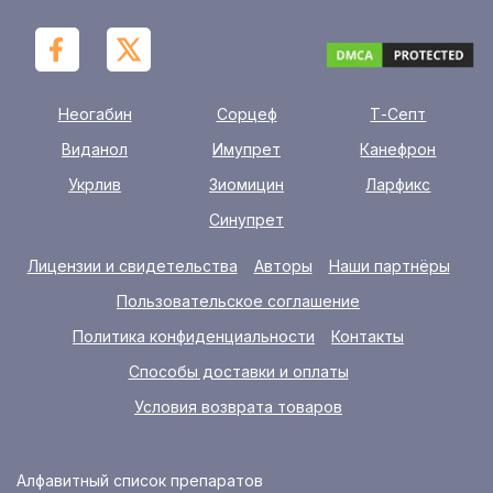
Неогабин
Сорцеф
Т-Септ
Виданол
Имупрет
Канефрон
Укрлив
Зиомицин
Ларфикс
Синупрет
Лицензии и свидетельства
Авторы
Наши партнёры
Пользовательское соглашение
Политика конфиденциальности
Контакты
Способы доставки и оплаты
Условия возврата товаров
Алфавитный список препаратов