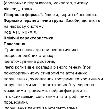
(оболонка)
: гіпромелоза, макрогол, титану
діоксид, тальк.
Лікарська форма.
Таблетки, вкриті оболонкою.
Фармакотерапевтична група.
Засоби, що діють
на нервову систему.
Код АТС N07X X.
Клінічні характеристики.
Показання.
·
Тривожні розлади при невротичних і
неврозоподібних станах;
·
вегето-судинна дистонія;
·
легкі когнітивні розлади різного генезу (при
психоорганічному синдромі та астенічних
порушеннях, зумовлених гострими та хронічними
порушеннями мозкового кровообігу, черепно-
мозковими травмами, нейроінфекціями та
інтоксикаціями, сенільними та атрофічними
процесами);
·
порушення пам’яті та інтелектуальна