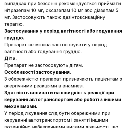
випадках при безсонні рекомендується приймати
нітразепам 10 мг, оксазепам 10 мг або діазепам 5
мг. Застосовують також дезінтоксикаційну
терапію.
Застосування у період вагітності або годування
груддю.
Препарат не можна застосовувати у період
вагітності або годування груддю.
Діти
.
Препарат не застосовують дітям.
Особливості застосування.
З обережністю препарат призначають пацієнтам з
алергічними реакціями в анамнезі.
Здатність впливати на швидкість реакції при
керуванні автотранспортом або роботі з іншими
механізмами.
У період лікування слід бути обережними при
керуванні автотранспортом і занятті іншими
потенційно небезпечними видами діяльності, що