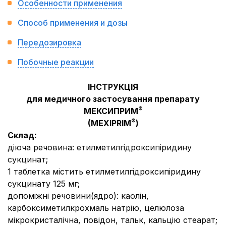
Особенности применения
Способ применения и дозы
Передозировка
Побочные реакции
ІНСТРУКЦІЯ
для медичного застосування препарату
®
МЕКСИПРИМ
®
(MEXIPRIM
)
Склад:
діюча речовина:
етилметилгідроксипіридину
сукцинат;
1 таблетка містить етилметилгідроксипіридину
сукцинату 125 мг;
допоміжні речовини
(ядро):
каолін,
карбоксиметилкрохмаль натрію, целюлоза
мікрокристалічна, повідон, тальк, кальцію стеарат;