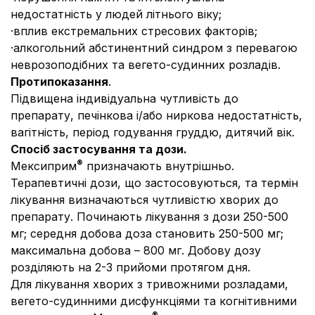
недостатність у людей літнього віку;
·
вплив екстремальних стресових факторів;
·
алкогольний абстинентний синдром з перевагою
неврозоподібних та вегето-судинних розладів.
Протипоказання
.
Підвищена індивідуальна чутливість до
препарату, печінкова і/або ниркова недостатність,
вагітність, період годування груддю, дитячий вік.
Спосіб застосування та дози.
®
Мексиприм
призначають внутрішньо.
Терапевтичні дози, що застосовуються, та термін
лікування визначаються чутливістю хворих до
препарату. Починають лікування з дози 250-500
мг; середня добова доза становить 250-500 мг;
максимальна добова – 800 мг. Добову дозу
розділяють на 2-3 прийоми протягом дня.
Для лікування хворих з тривожними розладами,
вегето-судинними дисфункціями та когнітивними
®