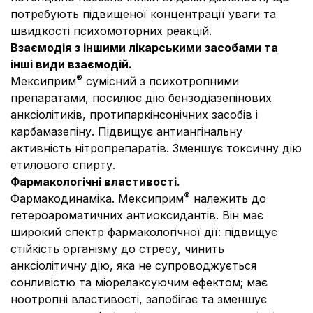
потребують підвищеної концентрації уваги та
швидкості психомоторних реакцій.
Взаємодія з іншими лікарськими засобами
та
інші види взаємодій.
®
Мексиприм
сумісний з психотропними
препаратами, посилює дію бензодіазепінових
анксіолітиків, протипаркінсонічних засобів і
карбамазепіну. Підвищує антиангінальну
активність нітропрепаратів. Зменшує токсичну дію
етилового спирту.
Фармакологічні властивості.
®
Фармакодинаміка.
Мексиприм
належить до
гетероароматичних антиоксидантів. Він має
широкий спектр фармакологічної дії: підвищує
стійкість організму до стресу, чинить
анксіолітичну дію, яка не супроводжується
сонливістю та міорелаксуючим ефектом; має
ноотропні властивості, запобігає та зменшує