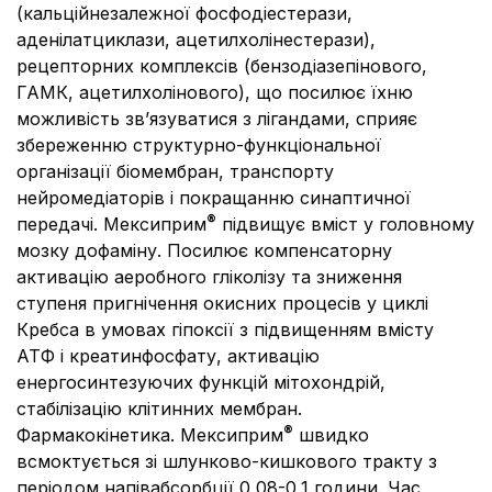
(кальційнезалежної фосфодіестерази,
аденілатциклази, ацетилхолінестерази),
рецепторних комплексів (бензодіазепінового,
ГАМК, ацетилхолінового), що посилює їхню
можливість зв’язуватися з лігандами, сприяє
збереженню структурно-функціональної
організації біомембран, транспорту
нейромедіаторів і покращанню синаптичної
®
передачі. Мексиприм
підвищує вміст у головному
мозку дофаміну. Посилює компенсаторну
активацію аеробного гліколізу та зниження
ступеня пригнічення окисних процесів у циклі
Кребса в умовах гіпоксії з підвищенням вмісту
АТФ і креатинфосфату, активацію
енергосинтезуючих функцій мітохондрій,
стабілізацію клітинних мембран.
®
Фармакокінетика
. Мексиприм
швидко
всмоктується зі шлунково-кишкового тракту з
періодом напівабсорбції 0,08-0,1 години. Час