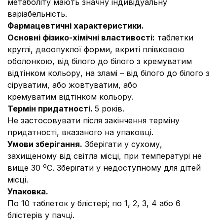
метаболіту мають значну індивідуальну
варіабельність.
Фармацевтичні характеристики.
Основні фізико-хімічні властивості:
таблетки
круглі, двоопуклої форми, вкриті плівковою
оболонкою, від білого до білого з кремуватим
відтінком кольору, на зламі – від білого до білого з
сіруватим, або жовтуватим, або
кремуватим відтінком кольору.
Термін придатності.
5 років.
Не застосовувати після закінчення терміну
придатності, вказаного на упаковці.
Умови зберігання.
Зберігати у сухому,
захищеному від світла місці, при температурі не
о
вище 30
С. Зберігати у недоступному для дітей
місці.
Упаковка.
По 10 таблеток у блістері; по 1, 2, 3, 4 або 6
блістерів у пачці.