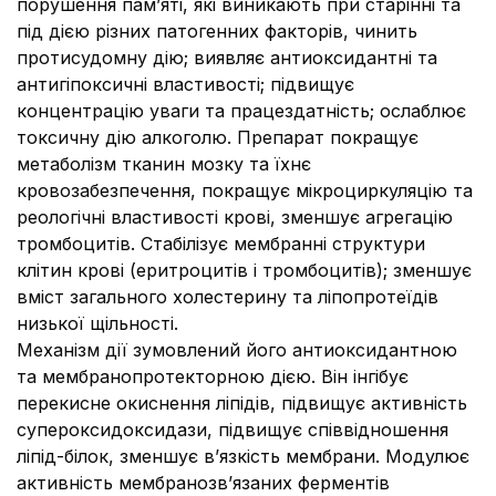
порушення пам’яті, які виникають при старінні та
під дією різних патогенних факторів, чинить
протисудомну дію; виявляє антиоксидантні та
антигіпоксичні властивості; підвищує
концентрацію уваги та працездатність; ослаблює
токсичну дію алкоголю. Препарат покращує
метаболізм тканин мозку та їхнє
кровозабезпечення, покращує мікроциркуляцію та
реологічні властивості крові, зменшує агрегацію
тромбоцитів. Стабілізує мембранні структури
клітин крові (еритроцитів і тромбоцитів); зменшує
вміст загального холестерину та ліпопротеїдів
низької щільності.
Механізм дії зумовлений його антиоксидантною
та мембранопротекторною дією. Він інгібує
перекисне окиснення ліпідів, підвищує активність
супероксидоксидази, підвищує співвідношення
ліпід-білок, зменшує в’язкість мембрани. Модулює
активність мембранозв’язаних ферментів