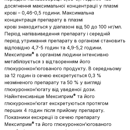
досягнення максимальної концентрації у плазмі
крові – 0,46-0,5 години. Максимальна
концентрація препарату в плазмі
крові знаходиться у діапазоні від 50 до 100 нг/мл.
Період напіввиведення препарату і середній
період утримання препарату в організмі становить
відповідно 4,7-5 годин та 4,9-5,2 години.
®
Мексиприм
в організмі людини інтенсивно
метабілізується з відтворенням його
глюкуронкон’югованого продукту. В середньому
за 12 годин із сечею екскретується 0,3 %
незміненого препарату та 50 % у вигляді
глюкуронкон’югату від уведеної дози.
®
Найінтенсивніше Мексиприм
та його
глюкуронкон’югат екскретуються протягом
перших 4 годин після прийому препарату.
Показники екскреції із сечею препарату
®
Мексиприм
та його глюкуронкон’югованого