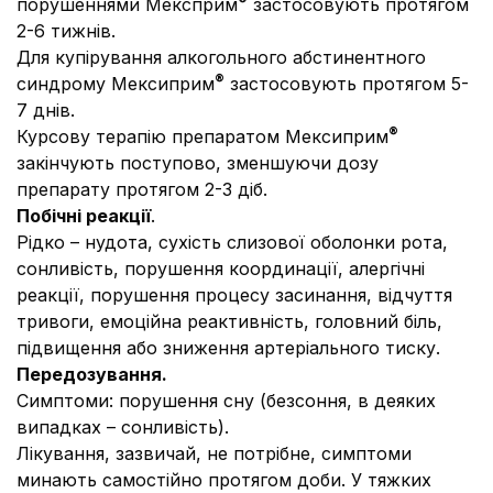
порушеннями Мексприм
застосовують протягом
2-6 тижнів.
Для купірування алкогольного абстинентного
®
синдрому Мексиприм
застосовують протягом 5-
7 днів.
®
Курсову терапію препаратом Мексиприм
закінчують поступово, зменшуючи дозу
препарату протягом 2-3 діб.
Побічні реакції
.
Рідко – нудота, сухість слизової оболонки рота,
сонливість, порушення координації, алергічні
реакції, порушення процесу засинання, відчуття
тривоги, емоційна реактивність, головний біль,
підвищення або зниження артеріального тиску.
Передозування.
Симптоми:
порушення сну (безсоння, в деяких
випадках – сонливість).
Лікування, зазвичай, не потрібне, симптоми
минають самостійно протягом доби. У тяжких