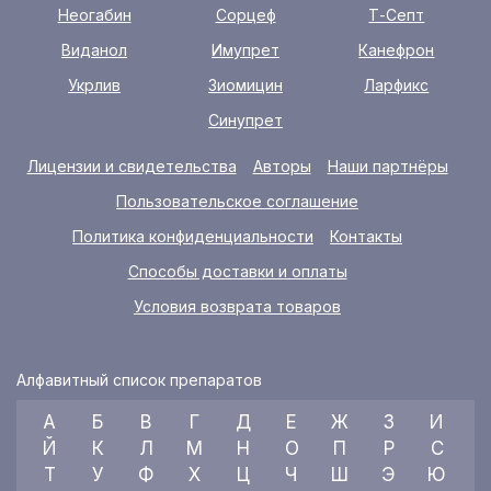
Неогабин
Сорцеф
Т-Септ
Виданол
Имупрет
Канефрон
Укрлив
Зиомицин
Ларфикс
Синупрет
Лицензии и свидетельства
Авторы
Наши партнёры
Пользовательское соглашение
Политика конфиденциальности
Контакты
Способы доставки и оплаты
Условия возврата товаров
Алфавитный список препаратов
А
Б
В
Г
Д
Е
Ж
З
И
Й
К
Л
М
Н
О
П
Р
С
Т
У
Ф
Х
Ц
Ч
Ш
Э
Ю