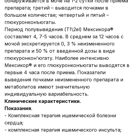
обнаруживается в моче на 1-2 сутки после приема
препарата; третий – выводится почками в
большом количестве; четвертый и пятый –
глюкуронконъюгаты.
Период полувыведения (Т1\2el) Мексикора®
составляет 4, 7-5 часов. В среднем за 12 часов с
мочой экскретируется 0, 3 % неизмененного
препарата и 50 % от введенной дозы в виде
глюкуронкон'югату. Наиболее интенсивно
Мексикор® и его глюкуронконъюгаты выводятся в
первые 4 часа после приема. Показатели
выведения почками неизмененного препарата и
метаболитов имеют значительную
индивидуальную вариабельность.
Клинические характеристики.
Показания
.
- Комплексная терапия ишемической болезни
сердца;
- комплексная терапия ишемического инсульта;