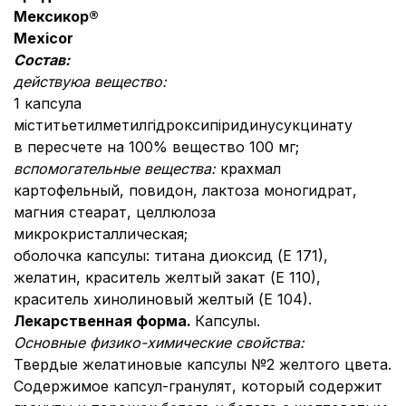
Мекси
к
ор®
Mexi
с
or
Состав:
действую
а
вещество:
1 капсула
міститьетилметилгідроксипіридинусукцинату
в пересчете на 100% вещество 100 мг;
вспомогательные вещества:
крахмал
картофельный, повидон, лактоза моногидрат,
магния стеарат, целлюлоза
микрокристаллическая;
оболочка капсулы: титана диоксид (Е 171),
желатин, краситель желтый закат (Е 110),
краситель хинолиновый желтый (Е 104).
Лекарственная форма.
Капсулы.
Основные физико-химические свойства:
Твердые желатиновые капсулы №2 желтого цвета.
Содержимое капсул-гранулят, который содержит