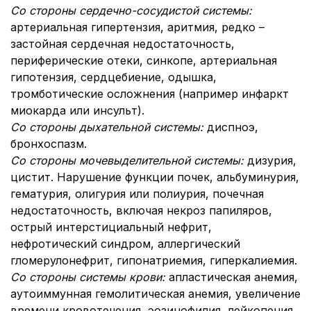
Со стороны сердечно-сосудистой системы:
артериальная гипертензия, аритмия, редко –
застойная сердечная недостаточность,
периферические отеки, синкопе, артериальная
гипотензия, сердцебиение, одышка,
тромботические осложнения (например инфаркт
миокарда или инсульт).
Со стороны дыхательной системы:
диспноэ,
бронхоспазм.
Со стороны мочевыделительной системы:
дизурия,
цистит. Нарушение функции почек, альбуминурия,
гематурия, олигурия или полиурия, почечная
недостаточность, включая некроз папиляров,
острый интерстициальный нефрит,
нефротический синдром, аллергический
гломерулонефрит, гипонатриемия, гиперкалиемия.
Со стороны системы крови:
апластическая анемия,
аутоиммунная гемолитическая анемия, увеличение
времени кровотечения, эозинофилия, лейкопения