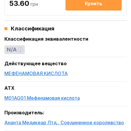
53.60
Купить
грн
Классификация
Классификация эквивалентности
N/A
Действующее вещество
МЕФЕНАМОВАЯ КИСЛОТА
ATX
M01AG01 Мефенамовая кислота
Производитель
:
Ананта Медикеар Лтд.
,
Соединенное королевство