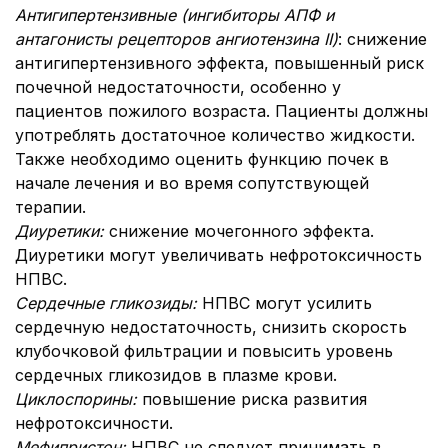
Антигипертензивные (ингибиторы АПФ и
антагонисты рецепторов ангиотензина II)
: снижение
антигипертензивного эффекта, повышенный риск
почечной недостаточности, особенно у
пациентов пожилого возраста. Пациенты должны
употреблять достаточное количество жидкости.
Также необходимо оценить функцию почек в
начале лечения и во время сопутствующей
терапии.
Диуретики:
снижение мочегонного эффекта.
Диуретики могут увеличивать нефротоксичность
НПВС.
Сердечные гликозиды:
НПВС могут усилить
сердечную недостаточность, снизить скорость
клубочковой фильтрации и повысить уровень
сердечных гликозидов в плазме крови.
Циклоспорины:
повышение риска развития
нефротоксичности.
Мефипристон:
НПВС не следует принимать в