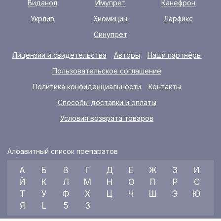
Виданол
Имупрет
Канефрон
Укрлив
Зиомицин
Ларфикс
Синупрет
Лицензии и свидетельства
Авторы
Наши партнёры
Пользовательское соглашение
Политика конфиденциальности
Контакты
Способы доставки и оплаты
Условия возврата товаров
Алфавитный список препаратов
А
Б
В
Г
Д
Е
Ж
З
И
Й
К
Л
М
Н
О
П
Р
С
Т
У
Ф
Х
Ц
Ч
Ш
Э
Ю
Я
L
5
3