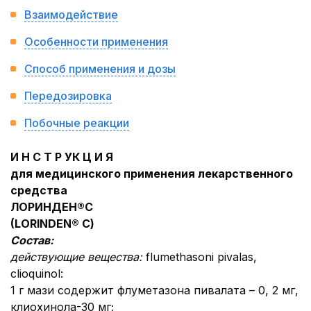
Взаимодействие
Особенности применения
Способ применения и дозы
Передозировка
Побочные реакции
И Н С Т Р УК Ц И Я
для медицинского применения лекарственного
средства
ЛОРИНДЕН®С
(
LORINDEN
®
С
)
Состав:
действующие вещества:
flumethasoni pivalas,
clioquinol:
1 г мази содержит флуметазона пивалата – 0, 2 мг,
клиохинола-30 мг;