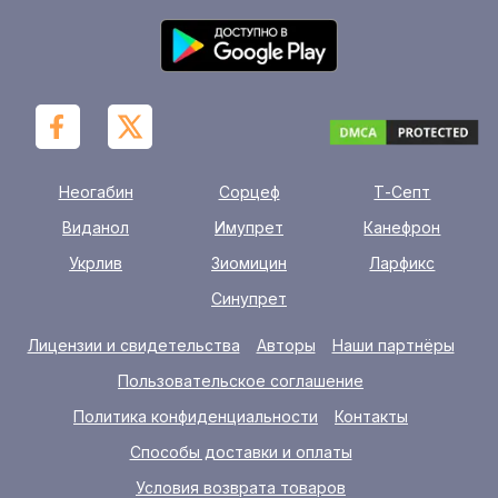
Неогабин
Сорцеф
Т-Септ
Виданол
Имупрет
Канефрон
Укрлив
Зиомицин
Ларфикс
Синупрет
Лицензии и свидетельства
Авторы
Наши партнёры
Пользовательское соглашение
Политика конфиденциальности
Контакты
Способы доставки и оплаты
Условия возврата товаров