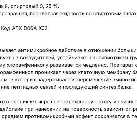
ый, спиртовый 0, 25 %.
прозрачная, бесцветная жидкость со спиртовым запах
 Код АТХ D06A X02.
зывает антимикробное действие в отношении больши
вует на возбудителей, устойчивых к антибиотикам гр
му хлорамфениколу развивается медленно. Препарат 
орамфеникол проникает через клеточную мембрану ба
ом, в которых задерживается перемещение аминокисл
ние пептидных связей и последующий синтез белка.
охо проникает через неповрежденную кожу и слизист
действие при нанесении на поверхность зависит от р
В среднем противомикробный эффект сохраняется в те