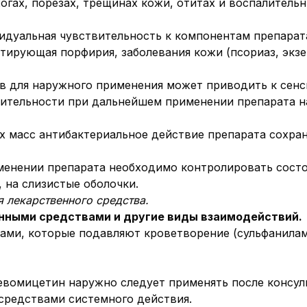
гах, порезах, трещинах кожи, отитах и воспалитель
дуальная чувствительность к компонентам препарата
тирующая порфирия, заболевания кожи (псориаз, экзе
в для наружного применения может приводить к сен
ительности при дальнейшем применении препарата н
х масс антибактериальное действие препарата сохран
именении препарата необходимо контролировать сост
, на слизистые оболочки.
 лекарственного средства.
нными средствами и другие виды взаимодействий.
ами, которые подавляют кроветворение (сульфанила
евомицетин наружно следует применять после консул
средствами системного действия.