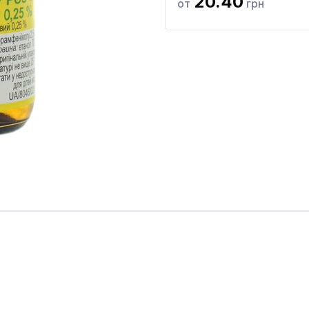
20.40
от
грн