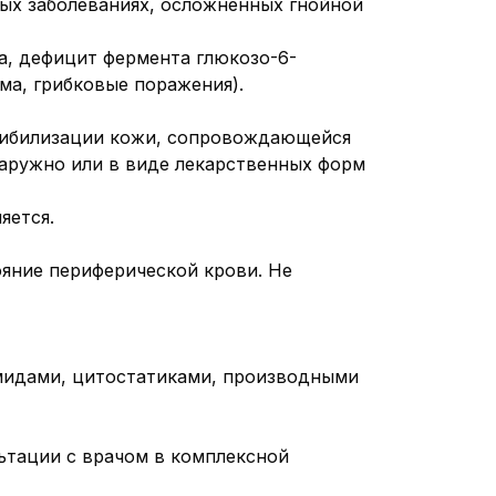
ных заболеваниях, осложненных гнойной
, дефицит фермента глюкозо-6-
ма, грибковые поражения).
сибилизации кожи, сопровождающейся
аружно или в виде лекарственных форм
яется.
ояние периферической крови.
Не
мидами, цитостатиками, производными
ьтации с врачом в комплексной