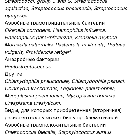
Streptococci, group C and G, Streptococcus
agalactiae, Streptococcus pneumonia, Streptococcus
pyogenes.
Аэробные грамотрицательные бактерии
Eikenella corrodens, Haemophilus influenza,
Haemophilus para-influenzae, Klebsiella oxytoca,
Moraxella catarrhalis, Pasteurella multocida, Proteus
vulgaris, Providencia rettgeri
.
Анаэробные бактерии
Peptostreptococcus
.
Другие
Chlamydophila pneumoniae, Chlamydophila psittaci,
Chlamydia trachomatis, Legionella pneumophila,
Mycoplasma pneumoniae, Mycoplasma hominis,
Ureaplasma urealyticum
.
Виды, для которых приобретенная (вторичная)
резистентность может быть проблематичной
Аэробные грамположительные бактерии
Enterococcus faecalis, Staphylococcus aureus