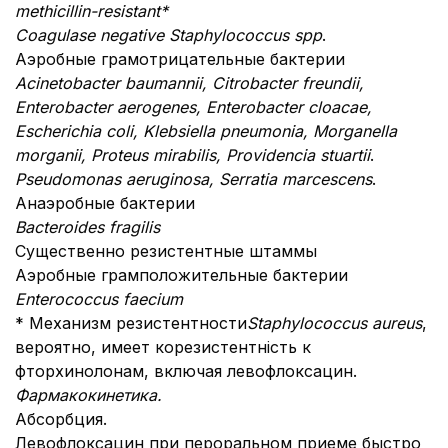
methicillin-resistant*
Coagulase negative Staphylococcus spp
.
Аэробные грамотрицательные бактерии
Acinetobacter baumannii, Citrobacter freundii,
Enterobacter aerogenes, Enterobacter cloacae,
Escherichia coli, Klebsiella pneumonia, Morganella
morganii, Proteus mirabilis, Providencia stuartii
.
Pseudomonas aeruginosa, Serratia marcescens
.
Анаэробные бактерии
Bacteroides fragilis
Существенно резистентные штаммы
Аэробные грамположительные бактерии
Enterococcus faecium
* Механизм резистентности
Staphylococcus aureus
,
вероятно, имеет корезистентність к
фторхинолонам, включая левофлоксацин.
Фармакокинетика.
Абсорбция.
Левофлоксацин при пероральном приеме быстро