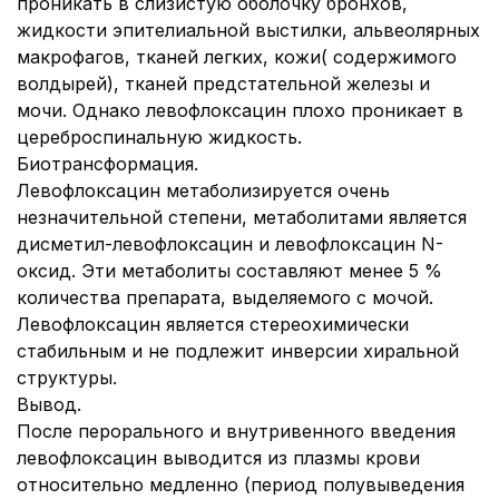
проникать в слизистую оболочку бронхов,
жидкости эпителиальной выстилки, альвеолярных
макрофагов, тканей легких, кожи( содержимого
волдырей), тканей предстательной железы и
мочи. Однако левофлоксацин плохо проникает в
цереброспинальную жидкость.
Биотрансформация.
Левофлоксацин метаболизируется очень
незначительной степени, метаболитами является
дисметил-левофлоксацин и левофлоксацин N-
оксид. Эти метаболиты составляют менее 5 %
количества препарата, выделяемого с мочой.
Левофлоксацин является стереохимически
стабильным и не подлежит инверсии хиральной
структуры.
Вывод.
После перорального и внутривенного введения
левофлоксацин выводится из плазмы крови
относительно медленно (период полувыведения