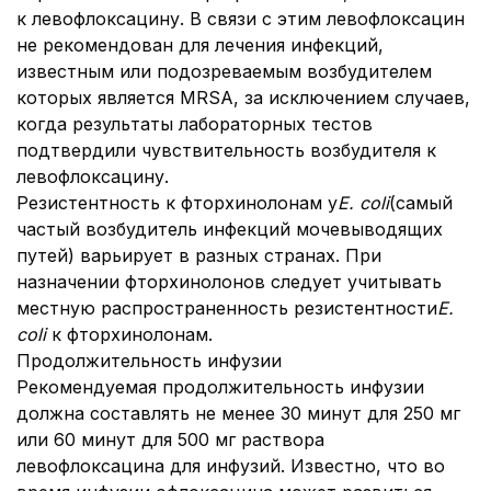
к левофлоксацину. В связи с этим левофлоксацин
не рекомендован для лечения инфекций,
известным или подозреваемым возбудителем
которых является MRSA, за исключением случаев,
когда результаты лабораторных тестов
подтвердили чувствительность возбудителя к
левофлоксацину.
Резистентность к фторхинолонам у
E. coli
(самый
частый возбудитель инфекций мочевыводящих
путей) варьирует в разных странах. При
назначении фторхинолонов следует учитывать
местную распространенность резистентности
E.
сoli
к фторхинолонам.
Продолжительность инфузии
Рекомендуемая продолжительность инфузии
должна составлять не менее 30 минут для 250 мг
или 60 минут для 500 мг раствора
левофлоксацина для инфузий. Известно, что во