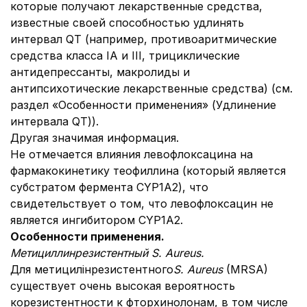
которые получают лекарственные средства,
известные своей способностью удлинять
интервал QT (например, противоаритмические
средства класса ІА и III, трициклические
антидепрессанты, макролиды и
антипсихотические лекарственные средства) (см.
раздел «Особенности применения» (Удлинение
интервала QT)).
Другая значимая информация.
Не отмечается влияния левофлоксацина на
фармакокинетику теофиллина (который является
субстратом фермента CYP1A2), что
свидетельствует о том, что левофлоксацин не
является ингибитором CYP1A2.
Особенности применения.
Метициллинрезистентный S. Aureus.
Для метицилінрезистентного
S. Aureus
(MRSA)
существует очень высокая вероятность
корезистентности к фторхинолонам, в том числе