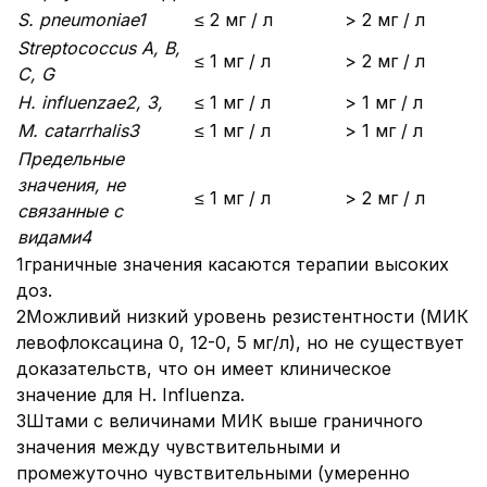
S. pneumoniae1
≤ 2 мг / л
> 2 мг / л
Streptococcus A, B,
≤ 1 мг / л
> 2 мг / л
C, G
H. influenzae2, 3,
≤ 1 мг / л
> 1 мг / л
M. catarrhalis3
≤ 1 мг / л
> 1 мг / л
Предельные
значения, не
≤ 1 мг / л
> 2 мг / л
связанные с
видами4
1граничные значения касаются терапии высоких
доз.
2Можливий низкий уровень резистентности (МИК
левофлоксацина 0, 12-0, 5 мг/л), но не существует
доказательств, что он имеет клиническое
значение для H. Influenza.
3Штами с величинами МИК выше граничного
значения между чувствительными и
промежуточно чувствительными (умеренно