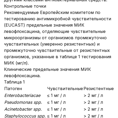
Контрольные точки
Рекомендуемые Европейским комитетом по
тестированию антимикробной чувствительности
(EUCAST) предельные значения МИК
левофлоксацина, отделяющие чувствительные
микроорганизмы от организмов промежуточно
чувствительных (умеренно резистентных) и
промежуточно чувствительные от резистентных
организмов, указанные в таблице 1 тестирования
МИК (мг/л).
Клинические предельные значения МИК
левофлоксацина.
Таблица 1
Патоген
Чувствительные
Резистентные
Enterobacteriacae
≤ 1 мг / л
> 2 мг / л
Pseudomonas spp.
≤ 1 мг / л
> 2 мг / л
Acinetobacter spp.
≤ 1 мг / л
> 2 мг / л
Staphylococcus spp.
≤ 1 мг / л
> 2 мг / л