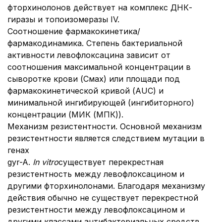
фторхинолонов действует на комплекс ДНК-
гиразы и топоизомеразы IV.
Соотношение фармакокинетика/
фармакодинамика. Степень бактериальной
активности левофлоксацина зависит от
соотношения максимальной концентрации в
сыворотке крови (Смах) или площади под
фармакокинетической кривой (АUC) и
минимальной ингибирующей (ингибиторного)
концентрации (МИК (МПК)).
Механизм резистентности. Основной механизм
резистентности является следствием мутации в
генах
gyr-A.
In vitro
существует перекрестная
резистентность между левофлоксацином и
другими фторхинолонами. Благодаря механизму
действия обычно не существует перекрестной
резистентности между левофлоксацином и
другими классами антибактериальных средств.