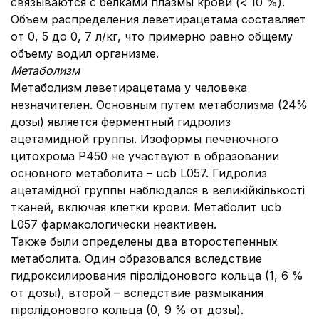
связываются с белками плазмы крови (< 10 %).
Объем распределения леветирацетама составляет
от 0, 5 до 0, 7 л/кг, что примерно равно общему
объему водил организме.
Метаболизм
Метаболизм леветирацетама у человека
незначителен. Основным путем метаболизма (24%
дозы) является ферментный гидролиз
ацетамидной группы. Изоформы печеночного
цитохрома Р450 не участвуют в образовании
основного метаболита – ucb L057. Гидролиз
ацетамідної группы наблюдался в великійкількості
тканей, включая клетки крови. Метаболит ucb
L057 фармакологически неактивен.
Также были определены два второстепенных
метаболита. Один образовался вследствие
гидроксилирования піролідонового кольца (1, 6 %
от дозы), второй – вследствие размыкания
піролідонового кольца (0, 9 % от дозы).