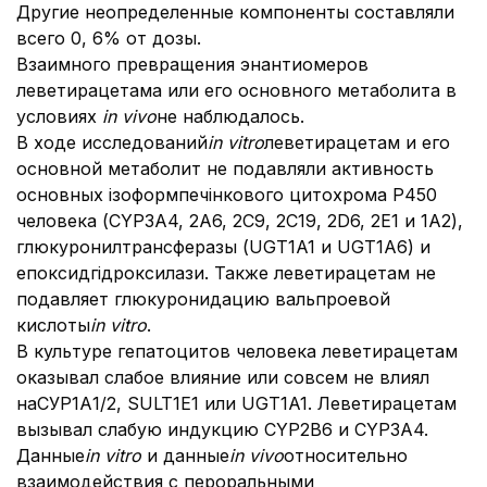
Другие неопределенные компоненты составляли
всего 0, 6% от дозы.
Взаимного превращения энантиомеров
леветирацетама или его основного метаболита в
условиях
in vivo
не наблюдалось.
В ходе исследований
in vitro
леветирацетам и его
основной метаболит не подавляли активность
основных ізоформпечінкового цитохрома Р450
человека (CYP3A4, 2A6, 2C9, 2С19, 2D6, 2E1 и 1A2),
глюкуронилтрансферазы (UGT1A1 и UGT1A6) и
епоксидгідроксилази. Также леветирацетам не
подавляет глюкуронидацию вальпроевой
кислоты
in vitro
.
В культуре гепатоцитов человека леветирацетам
оказывал слабое влияние или совсем не влиял
наСУР1А1/2, SULT1E1 или UGT1A1. Леветирацетам
вызывал слабую индукцию CYP2B6 и CYP3A4.
Данные
in vitro
и данные
in vivo
относительно
взаимодействия с пероральными