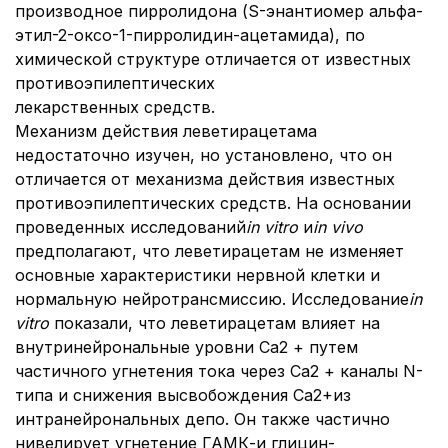
производное пирролидона (S-энантиомер альфа-
этил-2-оксо-1-пирролидин-ацетамида), по
химической структуре отличается от известных
противоэпилептических
лекарственных средств.
Механизм действия леветирацетама
недостаточно изучен, но установлено, что он
отличается от механизма действия известных
противоэпилептических средств. На основании
проведенных исследований
in vitro
и
in vivo
предполагают, что леветирацетам не изменяет
основные характеристики нервной клетки и
нормальную нейротрансмиссию. Исследование
in
vitro
показали, что леветирацетам влияет на
внутринейрональные уровни Са2 + путем
частичного угнетения тока через Са2 + каналы N-
типа и снижения высвобождения Ca2+из
интранейрональных депо. Он также частично
нивелирует угнетение ГАМК-и глицин-