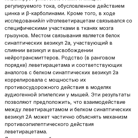
регулируемого тока, обусловленное действием
цинка и β-карболинами. Кроме того, в ходе
исследований
in vitro
леветирацетам связывался со
специфическими участками в тканях мозга
грызунов. Местом связывания является белок
синаптических везикул 2а, участвующий в
слиянии везикул и высвобождении
нейротрансмиттеров. Родство (в ранговом
порядке) леветирацетама и соответствующих
аналогов с белком синаптических везикул 2а
коррелировала с мощностью их
противосудорожного действия в моделях
аудиогенной эпилепсии у мышей. Эти результаты
позволяют предположить, что взаимодействие
между леветирацетамом и белком синаптических
везикул 2А может частично объяснять механизм
противоэпилептического действия
леветирацетама.