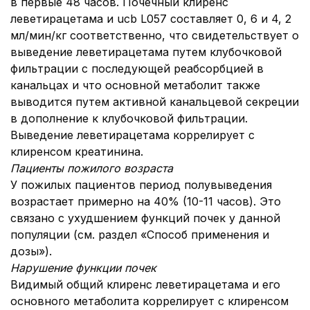
в первые 48 часов. Почечный клиренс
леветирацетама и ucb L057 составляет 0, 6 и 4, 2
мл/мин/кг соответственно, что свидетельствует о
выведение леветирацетама путем клубочковой
фильтрации с последующей реабсорбцией в
канальцах и что основной метаболит также
выводится путем активной канальцевой секреции
в дополнение к клубочковой фильтрации.
Выведение леветирацетама коррелирует с
клиренсом креатинина.
Пациенты пожилого возраста
У пожилых пациентов период полувыведения
возрастает примерно на 40% (10-11 часов). Это
связано с ухудшением функций почек у данной
популяции (см. раздел «Способ применения и
дозы»).
Нарушение функции почек
Видимый общий клиренс леветирацетама и его
основного метаболита коррелирует с клиренсом