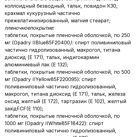
коллоидный безводный, тальк, повидон К30,
крахмал кукурузный частично
прежелатинизированный, магния стеарат;
пленочное
покрытие
:
таблетки, покрытые пленочной оболочкой, по 250
мг (Оpadry ІІBlue85F20400
):
спирт поливиниловый
частично гидролизованный, макрогол, титана
диоксид (Е 171), тальк, индигокармин
алюминиевый лак (Е 132);
таблетки, покрытые пленочной оболочкой, по 500
мг (Оpadry ІІYellow85F220095): спирт
поливиниловый частично гидролизованный,
макрогол, титана диоксид (Е 171), тальк, железа
оксид желтый (Е 172), тартразин (Е 102), желтый
західFCF(Е 110);
таблетки, покрытые пленочной оболочкой, по
1000 мг (Оpadry ІІWhite85F18422): спирт
поливиниловый частично гидролизованный,