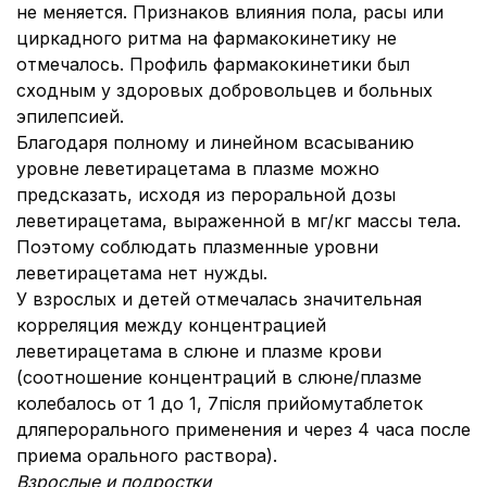
не меняется. Признаков влияния пола, расы или
циркадного ритма на фармакокинетику не
отмечалось. Профиль фармакокинетики был
сходным у здоровых добровольцев и больных
эпилепсией.
Благодаря полному и линейном всасыванию
уровне леветирацетама в плазме можно
предсказать, исходя из пероральной дозы
леветирацетама, выраженной в мг/кг массы тела.
Поэтому соблюдать плазменные уровни
леветирацетама нет нужды.
У взрослых и детей отмечалась значительная
корреляция между концентрацией
леветирацетама в слюне и плазме крови
(соотношение концентраций в слюне/плазме
колебалось от 1 до 1, 7після прийомутаблеток
дляперорального применения и через 4 часа после
приема орального раствора).
Взрослые и подростки