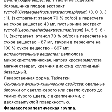
действующие вещества:
1 таблетка содержит
боярышника плодов экстракт
густой(
Crataegiae
fructus
extractum
spissum
) (3, 0-3, 3
: 1), (экстрагент: этанол 70 % об/об) в пересчете
на сухое вещество 43 мг, пустырника экстракт
густой(
Leonuriae
herba
extractum
spissum
) (4, 5-5, 6 :
1), (экстрагент: этанол 70 % об/об) в пересчете на
сухое вещество – 87 мг, таурин в пересчете на
100 % сухое вещество – 867 мг;
вспомогательные вещества:
целлюлоза
микрокристаллическая, натрия кроскармеллоза,
магния стеарат, кремния диоксид коллоидный
безводный.
Лекарственная форма. Таблетки.
Основные физико-химические свойства:
овальные
бабочки от светло-серого или светло-бурого до
темно-бурого цвета, с вкраплениями, с
двояковыпуклой поверхностью.
Фармакотерапевтическая группа.