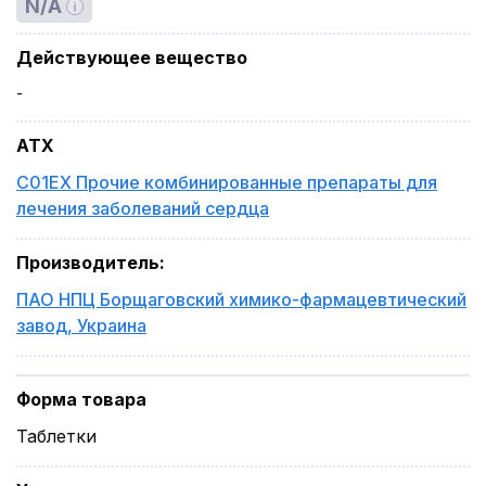
N/A
Действующее вещество
-
ATX
C01EX Прочие комбинированные препараты для
лечения заболеваний сердца
Производитель
:
ПАО НПЦ Борщаговский химико-фармацевтический
завод
,
Украина
Форма товара
Таблетки