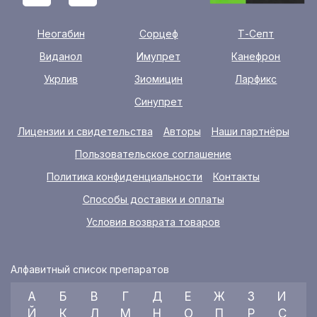
Неогабин
Сорцеф
Т-Септ
Виданол
Имупрет
Канефрон
Укрлив
Зиомицин
Ларфикс
Синупрет
Лицензии и свидетельства
Авторы
Наши партнёры
Пользовательское соглашение
Политика конфиденциальности
Контакты
Способы доставки и оплаты
Условия возврата товаров
Алфавитный список препаратов
А
Б
В
Г
Д
Е
Ж
З
И
Й
К
Л
М
Н
О
П
Р
С