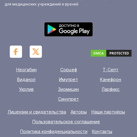
для медицинских учреждений и врачей
Неогабин
Сорцеф
Т-Септ
Виданол
Имупрет
Канефрон
Укрлив
Зиомицин
Ларфикс
Синупрет
Лицензии и свидетельства
Авторы
Наши партнёры
Пользовательское соглашение
Политика конфиденциальности
Контакты