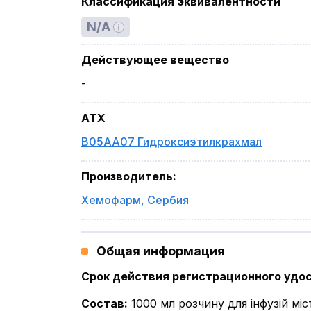
Классификация эквивалентности
N/A
Действующее вещество
-
ATX
B05AA07 Гидроксиэтилкрахмал
Производитель
:
Хемофарм
,
Сербия
Общая информация
Срок действия регистрационного удо
Состав
:
1000 мл розчину для інфузій міс