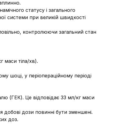
аплинно.
намічного статусу і загального
ої системи при великій швидкості
 повільно, контролюючи загальний стан
 маси тіла/хв).
ому шоці, у періопераційному періоді
ю (ГЕК). Це відповідає 33 мл/кг маси
я добові дози повинні бути зменшені.
их доз.