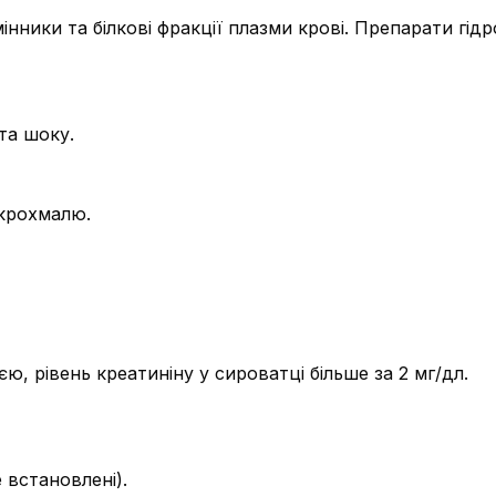
інники та білкові фракції плазми крові. Препарати гі
 та шоку.
лкрохмалю.
єю, рівень креатиніну у сироватці більше за 2 мг/дл.
 встановлені).