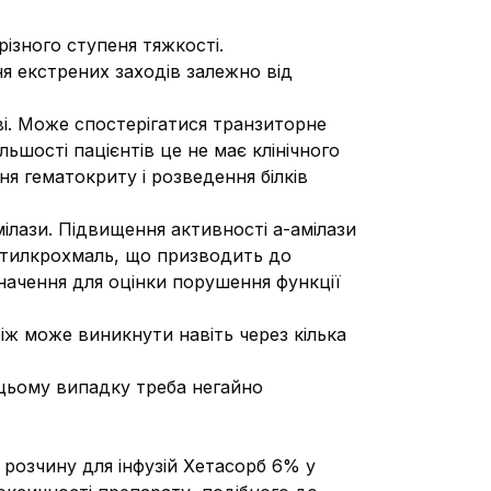
ізного ступеня тяжкості.
ня екстрених заходів залежно від
і. Може спостерігатися транзиторне
ьшості пацієнтів це не має клінічного
я гематокриту і розведення білків
мілази. Підвищення активності
a
-амілази
иетилкрохмаль, що призводить до
значення для оцінки порушення функції
іж може виникнути навіть через кілька
 цьому випадку треба негайно
я розчину для інфузій Хетасорб 6% у