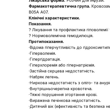
Лікарська форма.
Розчин для інфузій.
Фармакотерапевтична група.
Кровозам
В05А А07.
Клінічні характеристики.
Показання
.
? Лікування та профілактика гіповолемії
? Нормоволемічна гемодилюція.
Протипоказання.
·
Відома гіперчутливість до гідроксиети
·
Гіперволемія.
·
Гіпергідратація.
·
Гіперхлоремія або гіпернатріємія.
·
Застійна серцева недостатність.
·
Набряк легень.
·
Ниркова недостатність з оліго- та анурі
·
Внутрішньочерепна кровотеча.
·
Тяжкі порушення згортання крові.
·
Виражена печінкова недостатність.
·
Дитячий вік (ефективність та безпека не