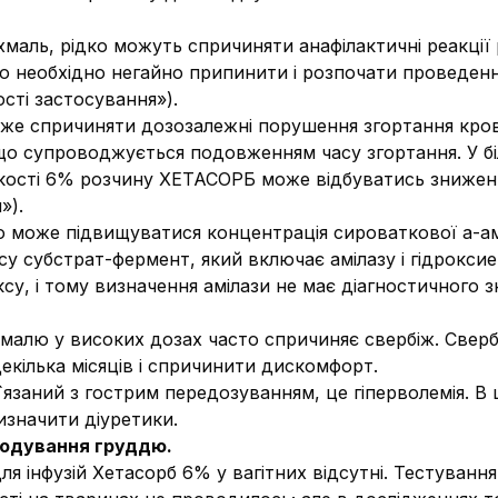
маль, рідко можуть спричиняти анафілактичні реакції р
зію необхідно негайно припинити і розпочати проведен
сті застосування
»).
же спричиняти дозозалежні порушення згортання кров
 що супроводжується подовженням часу згортання. У біл
ькості 6% розчину ХЕТАСОРБ може відбуватись зниженн
»).
ю може підвищуватися концентрація сироваткової
a
-а
у субстрат-фермент, який включає амілазу і гідрокс
ксу, і тому визначення амілази не має діагностичного 
малю у високих дозах часто спричиняє свербіж. Сверб
 декілька місяців і спричинити дискомфорт.
`язаний з гострим передозуванням, це гіперволемія. В
изначити діуретики.
 годування груддю.
для інфузій Хетасорб 6% у вагітних відсутні. Тестуванн