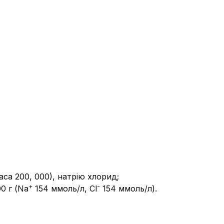
са 200, 000), натрію хлорид;
+
-
0 г (Na
154 ммоль/л, Cl
154 ммоль/л).