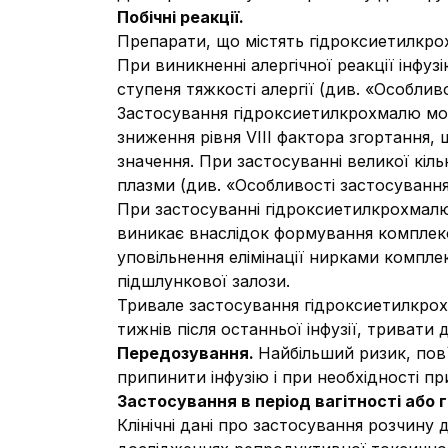
Побічні реакції.
Препарати, що містять гідроксиетилкрох
При виникненні алергічної реакції інфу
ступеня тяжкості алергії (див. «
Особливо
Застосування гідроксиетилкрохмалю мо
зниження рівня VIII фактора згортання,
значення. При застосуванні великої кіл
плазми (див. «Особливості застосування
При застосуванні гідроксиетилкрохмал
виникає внаслідок формування комплекс
уповільнення елімінації нирками компле
підшлункової залози.
Тривале застосування гідроксиетилкрох
тижнів після останньої інфузії, тривати
Передозування.
Найбільший ризик, пов
припинити інфузію і при необхідності пр
Застосування в період вагітності або
Клінічні дані про застосування розчину 