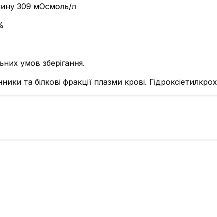
чину 309 мОсмоль/л
%
ьних умов зберігання.
ники та білкові фракції плазми крові. Гідроксіетилкро