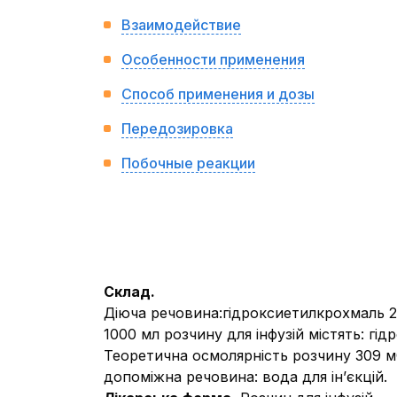
Взаимодействие
Особенности применения
Способ применения и дозы
Передозировка
Побочные реакции
Склад.
Діюча речовина:
гідроксиетилкрохмаль 2
1000 мл розчину для інфузій містять: гі
Теоретична осмолярність розчину 309 м
допоміжна речовина:
вода для ін’єкцій.