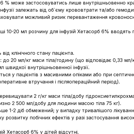
 6 % може застосовуватись лише внутрішньовенно кр
інфузії залежать від об`єму крововтрати та/або гемоди
враховувати можливий ризик перевантаження кровоносн
рші 10-20 мл розчину для інфузій Хетасорб 6% вводять
від клінічного стану пацієнта.
до 20 мл/кг маси тіла/годину (що відповідає 0,33 мл/кг
л швидкої внутрішньовенної інфузії.
ється у пацієнтів з масивними опіками або при септичн
оперативне втручання і післяопераційний період).
ревищувати 2 г/кг маси тіла/добу гідроксиетилкрохмал
изно 2 500 мл/добу для людини масою тіла 75 кг).
ше 1-2 діб обмежений; у випадку тривалішого лікуванн
 розвитку побічних ефектів у разі застосування висок
ій Хетасорб 6% у дітей відсутні.