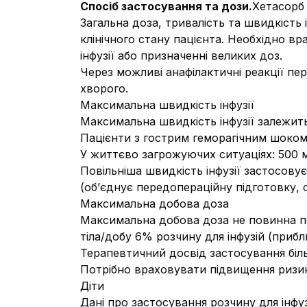
Спосіб застосування та дози.
Хетасорб
Загальна доза, тривалість та швидкість 
клінічного стану пацієнта. Необхідно 
інфузії або призначенні великих доз.
Через можливі анафілактичні реакції пе
хворого.
Максимальна швидкість інфузії
Максимальна швидкість інфузії залежить 
Пацієнти з гострим геморагічним шоком: 
У життєво загрожуючих ситуаціях: 500 м
Повільніша швидкість інфузії застосову
(об’єднує передопераційну підготовку, 
Максимальна добова доза
Максимальна добова доза не повинна пе
тіла/добу 6% розчину для інфузій (прибл
Терапевтичний досвід застосування біль
Потрібно враховувати підвищення ризику
Діти
Дані про застосування розчину для інфуз