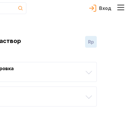
Вход
аствор
Rp
ровка