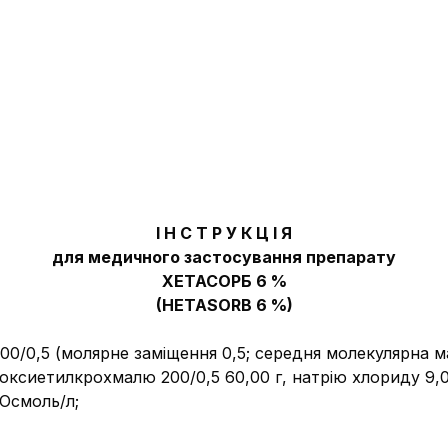
І Н С Т Р У К Ц І Я
для медичного застосування препарату
ХЕТАСОРБ 6 %
(HETASORB 6 %)
00/0,5 (молярне заміщення 0,5; середня молекулярна ма
дроксиетилкрохмалю 200/0,5 60,00 г, натрію хлориду 9,0
Осмоль/л;