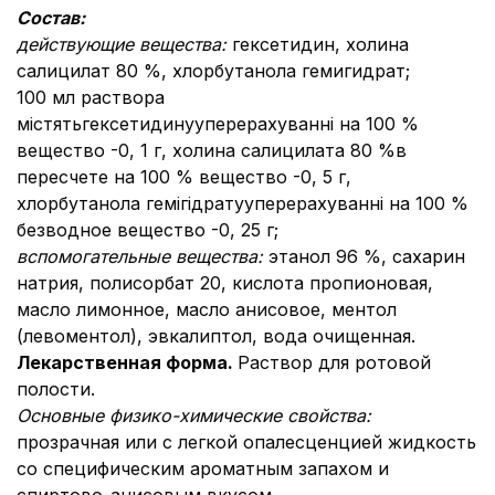
Состав:
действующие вещества:
гексетидин, холина
салицилат 80 %, хлорбутанола гемигидрат;
100 мл раствора
містятьгексетидинууперерахуванні на 100 %
вещество -0, 1 г, холина салицилата 80 %в
пересчете на 100 % вещество -0, 5 г,
хлорбутанола гемігідратууперерахуванні на 100 %
безводное вещество -0, 25 г;
вспомогательные вещества:
этанол 96 %, сахарин
натрия, полисорбат 20, кислота пропионовая,
масло лимонное, масло анисовое, ментол
(левоментол), эвкалиптол, вода очищенная.
Лекарственная форма.
Раствор для ротовой
полости.
Основные физико-химические свойства:
прозрачная или с легкой опалесценцией жидкость
со специфическим ароматным запахом и