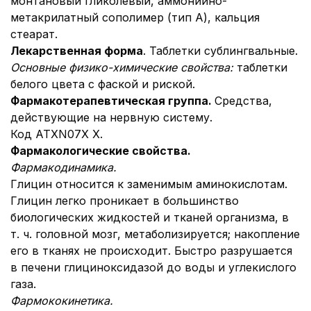
монтановый гликолевый, аммонийно-
метакрилатный сополимер (тип А), кальция
стеарат.
Лекарственная форма
. Таблетки сублингвальные.
Основные физико-химические свойства:
таблетки
белого цвета с фаской и риской.
Фармакотерапевтическая группа.
Средства,
действующие на нервную систему.
Код АТХN07X X.
Фармакологические свойства.
Фармакодинамика.
Глицин относится к заменимым аминокислотам.
Глицин легко проникает в большинство
биологических жидкостей и тканей организма, в
т. ч. головной мозг, метаболизируется; накопление
его в тканях не происходит. Быстро разрушается
в печени глициноксидазой до воды и углекислого
газа.
Фармококинетика.