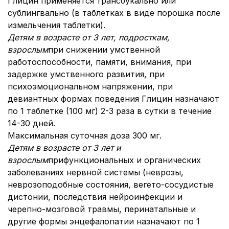
Глицин применяется трансбукально или
сублингвально (в таблетках в виде порошка после
измельчения таблетки).
Детям в возрасте от 3 лет, подросткам,
взрослым
при снижении умственной
работоспособности, памяти, внимания, при
задержке умственного развития, при
психоэмоциональном напряжении, при
девиантных формах поведения Глицин назначают
по 1 таблетке (100 мг) 2-3 раза в сутки в течение
14-30 дней.
Максимальная суточная доза 300 мг.
Детям в возрасте от 3 лет и
взрослым
при
функциональных и органических
заболеваниях нервной системы (неврозы,
неврозоподобные состояния, вегето-сосудистые
дистонии, последствия нейроинфекции и
черепно-мозговой травмы, перинатальные и
другие формы энцефалопатии назначают по 1