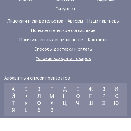
Синупрет
Лицензии и свидетельства
Авторы
Наши партнёры
Пользовательское соглашение
Политика конфиденциальности
Контакты
Способы доставки и оплаты
Условия возврата товаров
Алфавитный список препаратов
А
Б
В
Г
Д
Е
Ж
З
И
Й
К
Л
М
Н
О
П
Р
С
Т
У
Ф
Х
Ц
Ч
Ш
Э
Ю
Я
L
5
3
© 2026 RX index, ООО «УКРАИНСКИЙ МЕДИЦИНСКИЙ ВЕСТНИК»
Все права защищены.