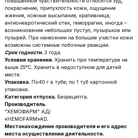
повышенной чувствительности относятся зуд,
покраснение, припухлость кожи, ощущение
жжения, кожные высыпания, крапивница,
ангионевротический отек, геморрагии, иногда –
возникновение небольших пустул, пузырьков или
пузырей. При нанесении на большие участки кожи
возможны системные побочные реакции.
Срок годности.
3 года.
Условия хранения.
Хранить при температуре не
выше 25°С. Хранить в недоступном для детей
месте.
Упаковка.
По40 г в тубе; по 1 туб картонной
упаковке.
Категория отпуска.
Без
рецепта.
Производитель
.
"ХЕМОФАРМ" АД/
«HEMOFARM»AD.
Местонахождение производителя и его адрес
места осуществления деятельности.