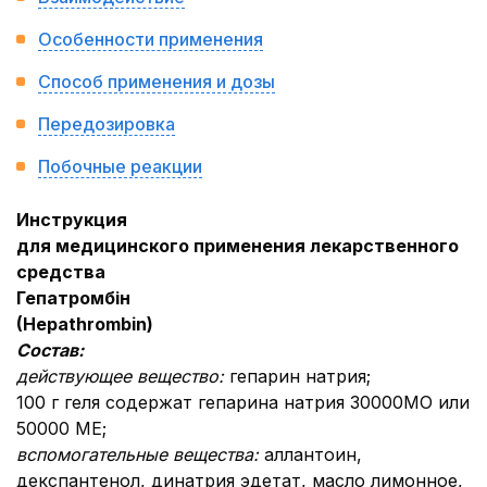
Особенности применения
Способ применения и дозы
Передозировка
Побочные реакции
Инструкция
для медицинского применения лекарственного
средства
Гепатромбін
(
Hepathrombin
)
Состав:
действующее вещество:
гепарин натрия;
100 г геля содержат гепарина натрия 30000МО или
50000 МЕ;
вспомогательные вещества:
аллантоин,
декспантенол, динатрия эдетат, масло лимонное,