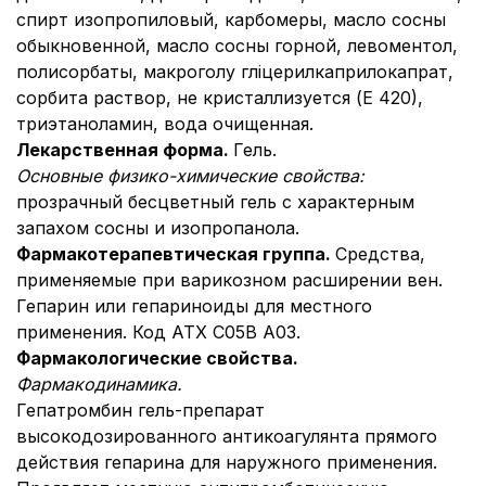
спирт изопропиловый, карбомеры, масло сосны
обыкновенной, масло сосны горной, левоментол,
полисорбаты, макроголу гліцерилкаприлокапрат,
сорбита раствор, не кристаллизуется (Е 420),
триэтаноламин, вода очищенная.
Лекарственная форма.
Гель.
Основные физико-химические свойства:
прозрачный бесцветный гель с характерным
запахом сосны и изопропанола.
Фармакотерапевтическая группа.
Средства,
применяемые при варикозном расширении вен.
Гепарин или гепариноиды для местного
применения. Код АТХ C05B A03.
Фармакологические свойства.
Фармакодинамика.
Гепатромбин гель-препарат
высокодозированного антикоагулянта прямого
действия гепарина для наружного применения.