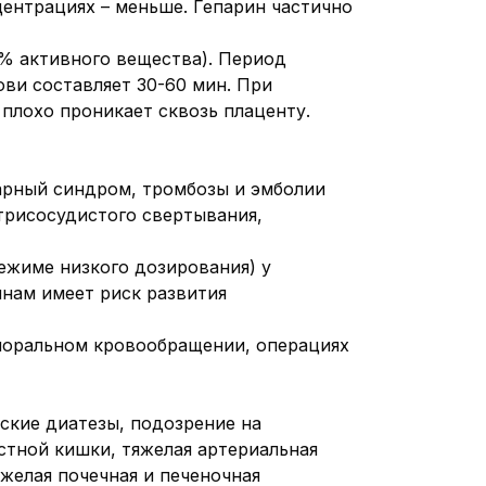
ентрациях – меньше. Гепарин частично
 % активного вещества). Период
ови составляет 30-60 мин. При
 плохо проникает сквозь плаценту.
арный синдром, тромбозы и эмболии
утрисосудистого свертывания,
ежиме низкого дозирования) у
инам имеет риск развития
рпоральном кровообращении, операциях
ские диатезы, подозрение на
тной кишки, тяжелая артериальная
желая почечная и печеночная