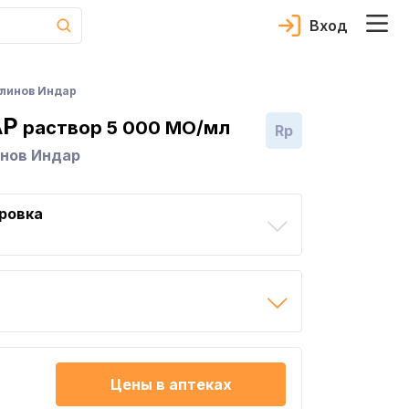
Вход
улинов Индар
АР
раствор 5 000 МО/мл
Rp
инов Индар
ровка
Цены в аптеках