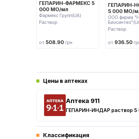
ГЕПАРИН-ФАРМЕКС 5
ГЕПАРИН-
000 МО/мл
5 000 МО/м
Фармекс Групп(UA)
ООО фирма "
Раствор
Биосинтез"(U
Раствор
508.90
936.50
от
грн
от
гр
Цены в аптеках
Aптека 911
ГЕПАРИН-ИНДАР
раствор 5
Классификация