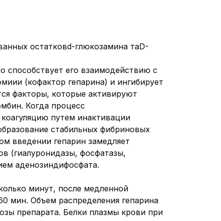
ованных остатковd-глюкозамина таD-
то способствует его взаимодействию с
миии (кофактор гепарина) и ингибирует
ются факторы, которые активируют
омбин. Когда процесс
 коагуляцию путем инактивации
образование стабильных фибриновых
ом введении гепарин замедляет
ов (гиалуронидазы, фосфатазы,
ием аденозиндифосфата.
колько минут, после медленной
60 мин. Объем распределения гепарина
озы препарата. Белки плазмы крови при