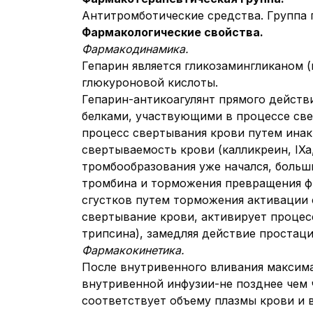
Антитромботические средства. Группа г
Фармакологические свойства.
Фармакодинамика.
Гепарин является гликозамингликаном 
глюкуроновой кислоты.
Гепарин-антикоагулянт прямого действи
белками, участвующими в процессе све
процесс свертывания крови путем инакт
свертываемость крови (калликреин, IXa,
тромбообразования уже начался, больш
тромбина и торможения превращения ф
сгустков путем торможения активации
свертывание крови, активирует процес
трипсина), замедляя действие простац
Фармакокинетика.
После внутривенного вливания максима
внутривенной инфузии-не позднее чем ч
соответствует объему плазмы крови и 