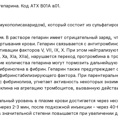
епарина. Код АТХ В01А в01.
(мукополисахаридом), который состоит из сульфатир
я. В растворе гепарин имеет отрицательный заряд, ч
ртывания крови. Гепарин связывается с антитромбино
ивации факторов V, VII, IX, X. При этом нейтрализу
 Xa, XIa, XIIa), нарушается переход протромбина в тр
ие количества гепарина могут тормозить дальнейшую
ибриногена в фибрин. Гепарин также предупреждает 
 фибринстабилизирующего фактора. При парентеральн
с фибринолиза, угнетает активность некоторых энзим
иклина на агрегацию тромбоцитов, вызванную действ
льный уровень в плазме крови достигается через нес
ерез 2-3 мин, после подкожной инъекции – через 40-
в значительной степени повышается при увеличении д