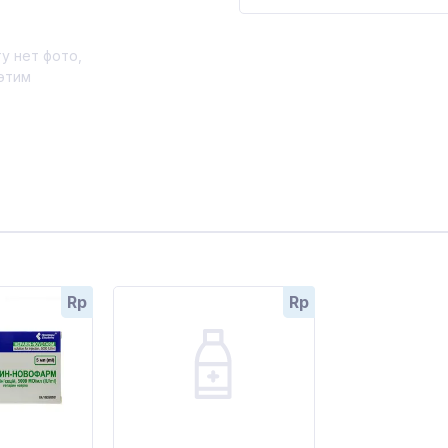
у нет фото,
этим
Rp
Rp