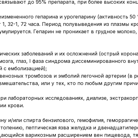
связывают до 95% препарата, при более высоких конц
еизмененного гепарина и урогепарину (активность 50
 1, 32-1, 72 часа. Период полувыведения из плазмы кр
мулируется. Гепарин не проникает в грудное молоко,
ических заболеваний и их осложнений (острый корон
мозга, глаз, I фаза синдрома диссеминированного вн
 с емболизацией);
енозных тромбозов и эмболий легочной артерии (в р
вмешательства, или у тех, кто по любым другим прич
ри лабораторных исследованиях, диализе, экстрако
ии крови.
ну и/или спирта бензилового, гемофилия, геморрагиче
опению, пептическая язва желудка и двенадцатиперс
дающийся варикозным расширением вен пищевода, тя