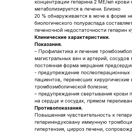
концентрации гепарина 2 МЕ/мл крови 
метаболизируется в печени. Близко
20 % обнаруживается в моче в форме н
биологического полураспада составляет
печеночной недостаточности гепарин ку
Клинические характеристики.
Показания.
– Профилактика и лечение тромбоэмбол
магистральных вен и артерий, сосудов 
постоянная форма мерцания предсердий
- предупреждение послеоперационных в
пациентов, перенесших хирургические 
тромбоэмболической болезни;
– предупреждения свертывания крови п
на сердце и сосудах, прямом переливан
Противопоказания.
Повышенная чувствительность к гепари
гепариніндуковану иммунную тромбоцит
гипертензия, цирроз печени, сопровож