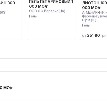
ГЕЛЬ ГЕПАРИНОВЫЙ 1
ИН 300
ЛИОТОН 100
000 МО/г
000 МО/г
ООО ФФ Вертекс(UA)
(RS)
А. МЕНАРИНИ 
Гель
Фармацеутиче
С.р.л.(IT)
Гель
251.80
от
грн
0 МО/г