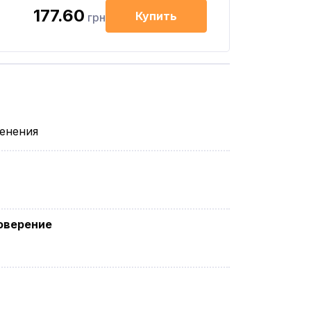
177.60
Купить
грн
менения
оверение