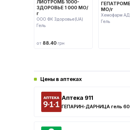
ЛИОТРОМБ 1000-
ГЕПАТРОМБ
ЗДОРОВЬЕ 1 000 МО/
МО/г
г
Хемофарм АД
ООО ФК Здоровье(UA)
Гель
Гель
88.40
от
грн
Цены в аптеках
Aптека 911
ГЕПАРИН-ДАРНИЦА
гель 60