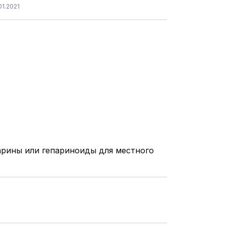
1.2021
арины или гепариноиды для местного