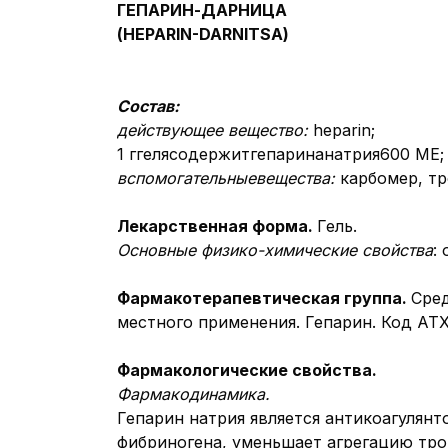
ГЕПАРИН-ДАРНИЦА
(НЕPARIN-DARNITSA)
Состав:
действующее вещество
:
heparin;
1 ггелясодержитгепаринанатрия600 МЕ;
вспомогательные
вещества:
карбомер, тр
Лекарственная форма.
Гель.
Основные физико-химические свойства
:
Фармакотерапевтическая группа.
Сред
местного применения. Гепарин. Код АТХ
Фармакологические свойства.
Фармакодинамика.
Гепарин натрия является антикоагулянт
фибриногена, уменьшает агрегацию тро