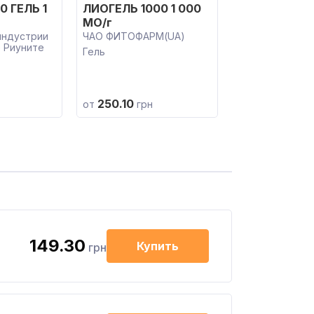
0 ГЕЛЬ 1
ЛИОГЕЛЬ 1000 1 000
МО/г
индустрии
ЧАО ФИТОФАРМ(UA)
 Риуните
Гель
250.10
от
грн
149.30
Купить
грн