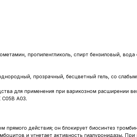
ометамин, пропиленгликоль, спирт бензиловый, вода
 однородный, прозрачный, бесцветный гель, со слабы
ства для применения при варикозном расширении ве
 С05В А03.
ом прямого действия; он блокирует биосинтез тромби
мбоцитов и угнетает активность гиалуронидазы. При