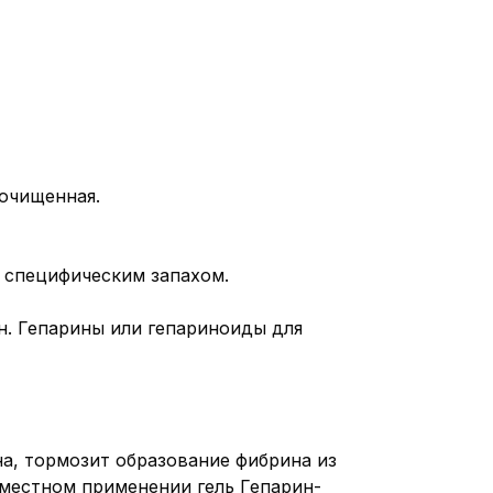
 очищенная.
м специфическим запахом.
н. Гепарины или гепариноиды для
на, тормозит образование фибрина из
 местном применении гель Гепарин-