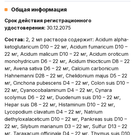
Общая информация
Срок действия регистрационного
удостоверения
:
30.12.2075
Состав
:
2, 2 мл раствора содержит: Acidum alpha-
ketoglutaricum D10 – 22 мг, Acidum fumaricum D10 –
22 мг, Acidum malicum D10 – 22 мг, Acidum oroticum
monohydricum D6 – 22 мг, Acidum thiocticum D8 – 22
мг, Avena sativa D6 – 22 мг, Calcium carbonicum
Hahnemanni D28 – 22 мг, Chelidonium majus D5 – 22
мг, Cinchona pubescens D4 – 22 мг, Colon suis D10 –
22 мг, Cyanocobalaminum D4 – 22 мг, Cynara
scolymus D6 – 22 мг, Duodenum suis D10 – 22 мг,
Hepar suis D8 – 22 мг, Histaminum D10 – 22 мг,
Lycopodium clavatum D4 – 22 мг, Natrium
diethyloxalaceticum D10 – 22 мг, Pankreas suis D10 –
22 мг, Silybum marianum D3 – 22 мг, Sulfur D13 – 22
мг, Taraxacum officinale D4 – 22 мг, Thymus suis D10