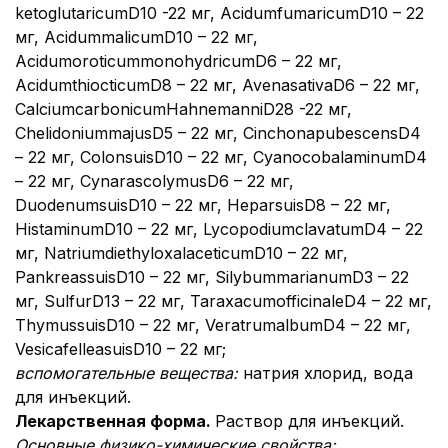
ketoglutaricumD10 -22 мг, AcidumfumaricumD10 – 22
мг, AcidummalicumD10 – 22 мг,
AcidumoroticummonohydricumD6 – 22 мг,
AcidumthiocticumD8 – 22 мг, AvenasativaD6 – 22 мг,
CalciumcarbonicumHahnemanniD28 -22 мг,
ChelidoniummajusD5 – 22 мг, CinchonapubescensD4
– 22 мг, ColonsuisD10 – 22 мг, Cyanocobalaminum
D4
– 22 мг, CynarascolymusD6 – 22 мг,
DuodenumsuisD10 – 22 мг, HeparsuisD8 – 22 мг,
HistaminumD10 – 22 мг, LycopodiumclavatumD4 – 22
мг, NatriumdiethyloxalaceticumD10 – 22 мг,
PankreassuisD10 – 22 мг, SilybummarianumD3 – 22
мг, SulfurD13 – 22 мг, TaraxacumofficinaleD4 – 22 мг,
ThymussuisD10 – 22 мг, VeratrumalbumD4 – 22 мг,
VesicafelleasuisD10 – 22 мг;
вспомогательные вещества:
натрия хлорид, вода
для инъекций.
Лекарственная форма.
Раствор для инъекций.
Основные физико-химические свойства: