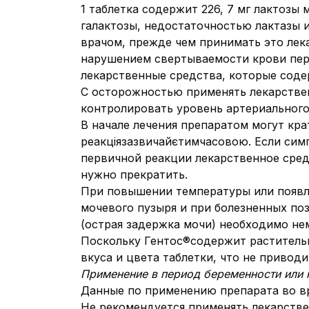
1 таблетка содержит 226, 7 мг лактоз
галактозы, недостаточностью лактазы 
врачом, прежде чем принимать это лек
нарушением свертываемости крови пере
лекарственные средства, которые содер
С осторожностью применять лекарстве
контролировать уровень артериального
В начале лечения препаратом могут кр
реакціязазвичайєтимчасовою. Если сим
первичной реакции лекарственное сре
нужно прекратить.
При повышении температуры или появл
мочевого пузыря и при болезненных по
(острая задержка мочи) необходимо нем
Поскольку Гентос®содержит раститель
вкуса и цвета таблетки, что не привод
Применение в период беременности или
Данные по применению препарата во в
Не рекомендуется применять лекарстве