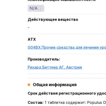
N/A
Действующее вещество
-
ATX
G04BX Прочие средства для лечения ур
Производитель
:
Рихард Биттнер АГ
,
Австрия
Общая информация
Срок действия регистрационного удо
Состав
:
1 таблетка содержит: Populus D1 