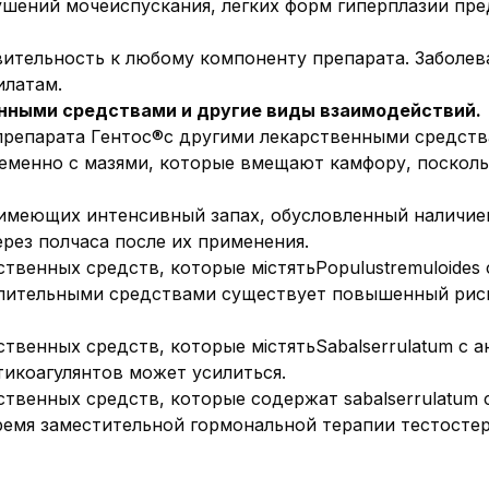
шений мочеиспускания, легких форм гиперплазии пре
ительность к любому компоненту препарата.
Заболев
илатам.
нными средствами и другие виды взаимодействий.
репарата Гентос®с другими лекарственными средств
еменно с мазями, которые вмещают камфору, поскольк
 имеющих интенсивный запах, обусловленный наличие
ерез полчаса после их применения.
венных средств, которые містятьPopulustremuloides 
лительными средствами существует повышенный риск
венных средств, которые містятьSabalserrulatum с а
тикоагулянтов может усилиться.
венных средств, которые содержат sabalserrulatum 
ремя заместительной гормональной терапии тестосте