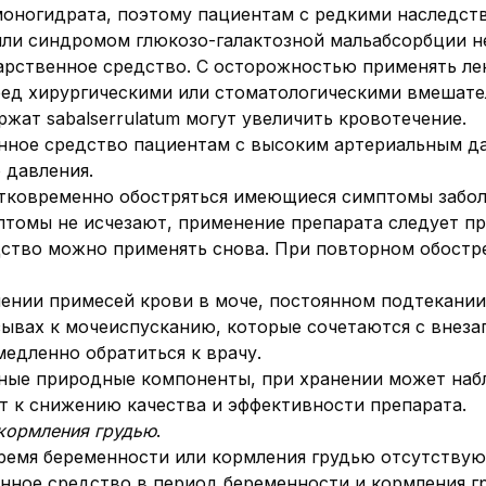
ы моногидрата, поэтому пациентам с редкими наслед
или синдромом глюкозо-галактозной мальабсорбции н
арственное средство. С осторожностью применять ле
д хирургическими или стоматологическими вмешател
жат sabalserrulatum могут увеличить кровотечение.
нное средство пациентам с высоким артериальным д
 давления.
атковременно обостряться имеющиеся симптомы заболе
птомы не исчезают, применение препарата следует пр
дство можно применять снова. При повторном обост
ении примесей крови в моче, постоянном подтекании
зывах к мочеиспусканию, которые сочетаются с вне
едленно обратиться к врачу.
ные природные компоненты, при хранении может наб
ит к снижению качества и эффективности препарата.
 кормления грудью
.
ремя беременности или кормления грудью отсутствую
нное средство в период беременности и кормления г