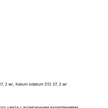
, 2 мг, Kalium iodatum D12 37, 2 мг
того цвета с возможными вкраплениями,