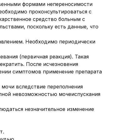
ственными формами непереносимости
еобходимо проконсультироваться с
карственное средство больным с
ьствами, поскольку есть данные, что
авлением. Необходимо периодически
вания (первичная реакция). Такая
екратить. После исчезновения
рении симптомов применение препарата
 мочи вследствие переполнения
запной невозможностью мочеиспускания
людаться незначительное изменение
т.
рудью.