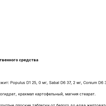
твенного средства
ит: Populus D1 25, 0 мг, Sabal D6 37, 2 мг, Conium D6 37
огидрат, крахмал картофельный, магния стеарат.
круглые плоские таблетки от белого до едва желтова