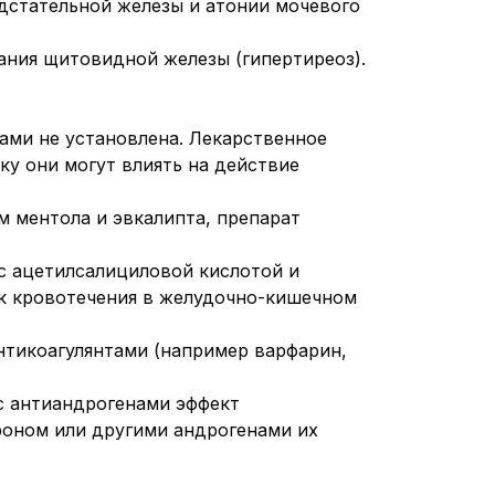
дстательной железы и атонии мочевого
ания щитовидной железы (гипертиреоз).
ами не установлена. Лекарственное
у они могут влиять на действие
м ментола и эвкалипта, препарат
с ацетилсалициловой кислотой и
 кровотечения в желудочно-кишечном
нтикоагулянтами (например варфарин,
с антиандрогенами эффект
роном или другими андрогенами их