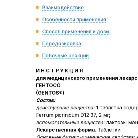
Взаимодействие
Особенности применения
Способ применения и дозы
Передозировка
Побочные реакции
И Н С Т Р У К Ц И Я
для медицинского применения лекарс
ГЕНТОС
Ò
(GENTOS®)
Состав:
действующие вещества:
1 таблетка содерж
Ferrum picrinicum D12 37, 2 мг;
вспомогательные вещества:
лактозы мон
Лекарственная форма.
Таблетки.
Основные физико-химические свойства: