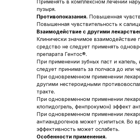
Применять в комплексном лечении нару
пузыря.
Противопоказания.
Повышенная чувств
Повышенная чувствительность к салиц
Взаимодействие с другими лекарстве
Клинически значимое взаимодействие п
средство не следует применять одновр
препарата Гентос®.
При применении зубных паст и капель,
следует принимать за полчаса до или ч
При одновременном применении лекарст
другими нестероидными противовоспа
тракте.
При одновременном применении лекарст
клопидогрель, фенпрокумон) эффект ан
При одновременном применении лекарст
антиандрогенов может усилиться. Во в
эффективность может ослабеть.
Особенности применения.