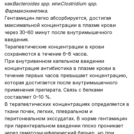
как
Bacteroides spp
. или
Clostridium spp
.
Фармакокинетика
.
Гентамицин легко абсорбируется, достигая
максимальной концентрации в плазме крови
через 30–60 минут после внутримышечного
введения.
Терапевтические концентрации в крови
сохраняются в течение 6–8 часов.
При внутривенном капельном введении
концентрация антибиотика в плазме крови в
течение первых часов превышает концентрацию,
которая достигается после внутримышечного
применения препарата. Связь с белками
составляет 0–10 %.
В терапевтических концентрациях определяется в
ткани почек, легких, плевральном и
перитонеальном экссудатах. В норме гентамицин
при парентеральном введении плохо проникает
через гематоэнцефалический барьер, но при