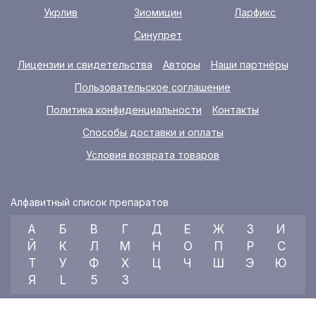
Укрлив
Зиомицин
Ларфикс
Синупрет
Лицензии и свидетельства
Авторы
Наши партнёры
Пользовательское соглашение
Политика конфиденциальности
Контакты
Способы доставки и оплаты
Условия возврата товаров
Алфавитный список препаратов
А
Б
В
Г
Д
Е
Ж
З
И
Й
К
Л
М
Н
О
П
Р
С
Т
У
Ф
Х
Ц
Ч
Ш
Э
Ю
Я
L
5
3
© 2026 RX index, ООО «УКРАИНСКИЙ МЕДИЦИНСКИЙ ВЕСТНИК»