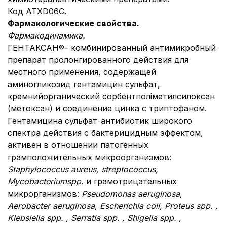
Код АТХ
D06С.
Фармакологические свойства.
Фармакодинамика.
ГЕНТАКСАН®– комбинированный антимикробный
препарат пролонгированного действия для
местного применения, содержащей
аминогликозид гентамицин сульфат,
кремнийорганический сорбентполіметилсилоксан
(метоксан) и соединение цинка с триптофаном.
Гентамицина сульфат-антибиотик широкого
спектра действия с бактерицидным эффектом,
активен в отношении патогенных
грамположительных микроорганизмов:
Staphylococcus aureus, streptococcus,
Mycobacterium
s
pp.
и грамотрицательных
микрорганизмов:
Pseudomonas aeruginosa,
Aerobacter aeruginosa, Escherichia coli, Proteus spp. ,
Klebsiella spp. , Serratia spp. , Shigella spp. ,