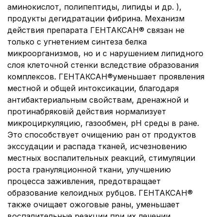
аминокислот, полипептиды, липиды и др. ),
продукты дегидратации фибрина. Механизм
действия препарата ГЕНТАКСАН® связан не
только с угнетением синтеза белка
микроорганизмов, но и с нарушением липидного
слоя клеточной стенки вследствие образования
комплексов. ГЕНТАКСАН®уменьшает проявления
местной и общей интоксикации, благодаря
антибактериальным свойствам, дренажной и
протинабряковій действия нормализует
микроциркуляцию, газообмен, рН среды в ране.
Это способствует очищению ран от продуктов
экссудации и распада тканей, исчезновению
местных воспалительных реакций, стимуляции
роста грануляционной ткани, улучшению
процесса заживления, предотвращает
образование келоидных рубцов. ГЕНТАКСАН®
также очищает ожоговые раны, уменьшает
воспалительные реакции при их лечении,