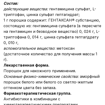
Состав:
действующие вещества:
гентамицина сульфат, L-
триптофан, цинка сульфат гептагидрат;
1 г порошка содержит: ГЕНТАКСАН
®
субстанцию,
состоящую из: гентамицина сульфата (в пересчете
на гентамицин и безводное вещество) 0, 024 г, L-
триптофана 0, 014 г, цинка сульфата гептагідрату
0, 010 г,
вспомогательное вещество
: метоксан
(достаточное количество для получения массы 1
г).
Лекарственная форма.
Порошок для накожного применения.
Основные физико-химические свойства:
аморфный
порошок белого или белого со светло-желтым
оттенком цвета без запаха.
Фармакотерапевтическая группа.
Антибиотики в комбинации с
химиотерапевтическими препаратами.