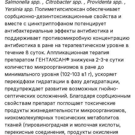
Salmonella spp. , Citrobacter spp. , Providenta spp. ,
Yer
s
inia spp
. Полиметилсилоксан обеспечивает
сорбционно-дезинтоксикационные свойства и
вместе с цинктриптофаном потенцирует
антибактериальные эффекты антибиотика и
поддерживает противомикробную концентрацию
антибиотика в ране на терапевтическом уровне в
течение 8 суток. Аппликационная терапия
препаратом ГЕНТАКСАН® знижуєна 2-3-е сутки
количество микроорганизмов в ране до
минимального уровня (102-103 в1 г), ускоряет
перехідфази гидратации в фазу дегидратации,
предупреждает развитие возможных гнойно-
септических осложнений. Благодаря сорбционным
свойствам препарат поглощает токсические
продукты жизнедеятельности микроорганизмов,
низкомолекулярных токсических метаболитов
тканей (пировиноградная и молочная кислоты,
перекисные соединения, продукты окисления