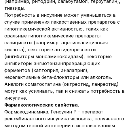
(например, ритодрин, сальбутамол, тербуталин),
тиазиды.
Потребность в инсулине может уменьшаться в
случае применения лекарственных препаратов с
гипогликемической активностью, таких как
оральные гипогликемические препараты,
салицилаты (например, ацетилсалициловая
кислота), некоторые антидепрессанты
(ингибиторы моноаминоксидазы), некоторые
ингибиторы ангиотензинпревращающих
ферментов (каптоприл, эналаприл),
неселективные бета-блокаторы или алкоголь.
Аналоги соматостатина (октреотид, ланреотид)
могут как усиливать, так и снижать потребность в
инсулине.
Фармакологические свойства.
Фармакодинамика.
Генсулин Р - препарат
рекомбинантного инсулина человека, полученного
методом генной инженерии с использованием