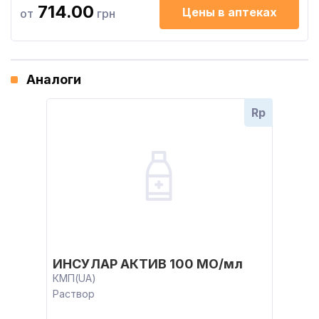
714.00
Цены в аптеках
от
грн
Аналоги
Rp
ИНСУЛАР АКТИВ 100 МО/мл
КМП(UA)
Раствор