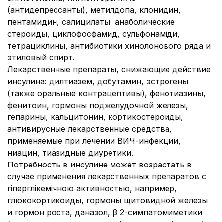
(антидепрессанты), метилдопа, клонидин,
пентамидин, салицилаты, анаболические
стероиды, циклофосфамид, сульфонаміди,
тетрациклины, антибиотики хинолонового ряда и
этиловый спирт.
Лекарственные препараты, снижающие действие
инсулина:
дилтиазем, добутамин, эстрогены
(также оральные контрацептивы), фенотиазины,
фенитоин, гормоны поджелудочной железы,
гепарины, кальцитонин, кортикостероиды,
антивирусные лекарственные средства,
применяемые при лечении ВИЧ-инфекции,
ниацин, тиазидные диуретики.
Потребность в инсулине может возрастать в
случае применения лекарственных препаратов с
гіперглікемічною активностью, например,
глюкокортикоиды, гормоны щитовидной железы
и гормон роста, даназол, β 2-симпатомиметики