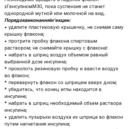
зГенсуліномМ30, пока суспензия не станет
однородной мутной или молочной на вид.
Порядоквиконанняін
’
екции
:
• удалите пластиковую крышечку, не снимая саму
крышку флакона;
• протрите пробку флакона спиртовым
раствором; не снимайте крышку с флакона!
• набрать в шприц воздух объемом равный
выбранной дозе инсулина;
* проколоть резиновую пробку и ввести воздух
во флакон;
* перевернуть флакон со шприцем вверх дном;
* убедитесь, что конец иглы находится в
инсулине;
* набрать в шприц необходимый объем раствора
инсулина;
• удалить пузырьки воздуха из шприца во флакон
путем нагнетания инсулина;