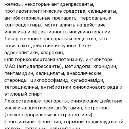
железы, некоторые антидепрессанты,
противоэпилептические средства, салицилаты,
антибактериальные препараты, пероральные
контрацептивы) могут влиять на действие
инсулина и эффективность инсулинотерапии.
Лекарственные препараты и вещества, что
повышают действие инсулина: бета-
адренолитики, хлорохин,
інгібіториконвертазиангіотензину, ингибиторы
МАО (антидепрессанты), метилдопа, клонидин,
пентамидин, салицилаты, анаболические
стероиды, циклофосфамид, сульфонаміди,
тетрациклины, антибиотики хинолонового ряда и
этиловый спирт.
Лекарственные препараты, снижающие действие
инсулина: дилтиазем, добутамин, эстрогены
(также пероральные контрацептивы),
фенотиазины, фенитоин, гормоны поджелудочной
железы, гепарины, кальцитонин,