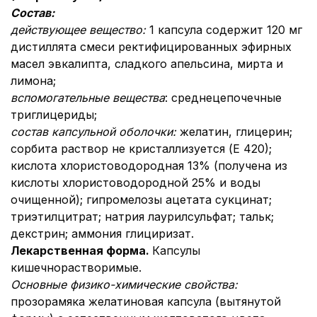
Состав:
действующее вещество:
1 капсула содержит 120 мг
дистиллята смеси ректифицированных эфирных
масел эвкалипта, сладкого апельсина, мирта и
лимона;
вспомогательные вещества
: среднецепочечные
триглицериды;
состав капсульной оболочки:
желатин, глицерин;
сорбита раствор не кристаллизуется (Е 420);
кислота хлористоводородная 13% (получена из
кислоты хлористоводородной 25% и воды
очищенной); гипромелозы ацетата сукцинат;
триэтилцитрат; натрия лаурилсульфат; тальк;
декстрин; аммония глициризат.
Лекарственная форма.
Капсулы
кишечнорастворимые.
Основные физико-химические свойства:
прозорамяка желатиновая капсула (вытянутой